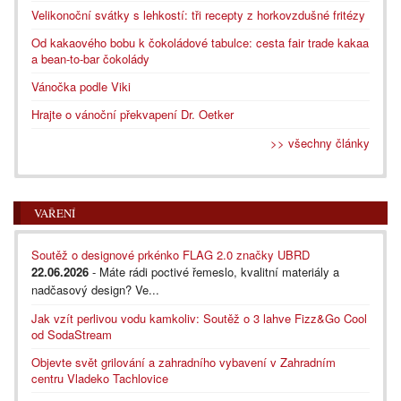
Velikonoční svátky s lehkostí: tři recepty z horkovzdušné fritézy
Od kakaového bobu k čokoládové tabulce: cesta fair trade kakaa
a bean-to-bar čokolády
Vánočka podle Viki
Hrajte o vánoční překvapení Dr. Oetker
>> všechny články
VAŘENÍ
Soutěž o designové prkénko FLAG 2.0 značky UBRD
22.06.2026
- Máte rádi poctivé řemeslo, kvalitní materiály a
nadčasový design? Ve...
Jak vzít perlivou vodu kamkoliv: Soutěž o 3 lahve Fizz&Go Cool
od SodaStream
Objevte svět grilování a zahradního vybavení v Zahradním
centru Vladeko Tachlovice