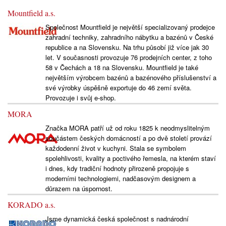
Mountfield a.s.
Společnost Mountfield je největší specializovaný prodejce
zahradní techniky, zahradního nábytku a bazénů v České
republice a na Slovensku. Na trhu působí již více jak 30
let. V současnosti provozuje 76 prodejních center, z toho
58 v Čechách a 18 na Slovensku. Mountfield je také
největším výrobcem bazénů a bazénového příslušenství a
své výrobky úspěšně exportuje do 46 zemí světa.
Provozuje i svůj e-shop.
MORA
Značka MORA patří už od roku 1825 k neodmyslitelným
součástem českých domácností a po dvě století provází
každodenní život v kuchyni. Stala se symbolem
spolehlivosti, kvality a poctivého řemesla, na kterém staví
i dnes, kdy tradiční hodnoty přirozeně propojuje s
moderními technologiemi, nadčasovým designem a
důrazem na úspornost.
KORADO a.s.
Jsme dynamická česká společnost s nadnárodní