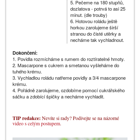
5. Pečeme na 180 stupňů,
dozlatova - potrvá to asi 25
minut. (dle trouby)
6. Hotovou roládu ještě
horkou zarolujeme širší
stranou do čisté utěrky a
necháme tak vychladnout.
Dokončení:
1. Povidla rozmícháme s rumem do roztíratelné hmoty.
2. Mascarpone s cukrem a smetanou vyšleháme do
tuhého krému.
3. Vychladlou roládu natřeme povidly a 3/4 mascarpone
krému.
4. Pořádně zarolujeme, ozdobíme pomocí cukrářského
sáčku a zdobící špičky a necháme vychladit.
TIP redakce:
Nevíte si rady? Podívejte se na názorné
video s celým postupem
.