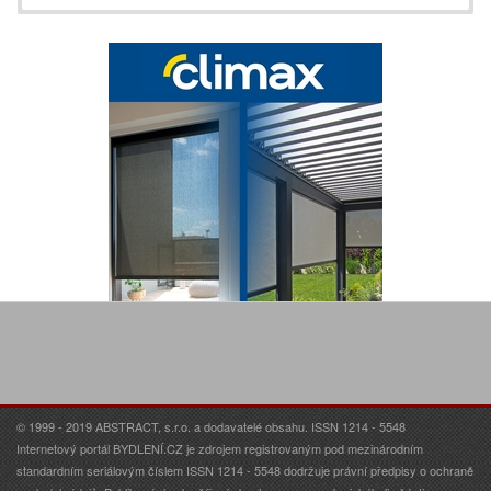
© 1999 - 2019 ABSTRACT, s.r.o. a dodavatelé obsahu. ISSN 1214 - 5548
Internetový portál BYDLENÍ.CZ je zdrojem registrovaným pod mezinárodním
standardním seriálovým číslem ISSN 1214 - 5548 dodržuje právní předpisy o ochraně