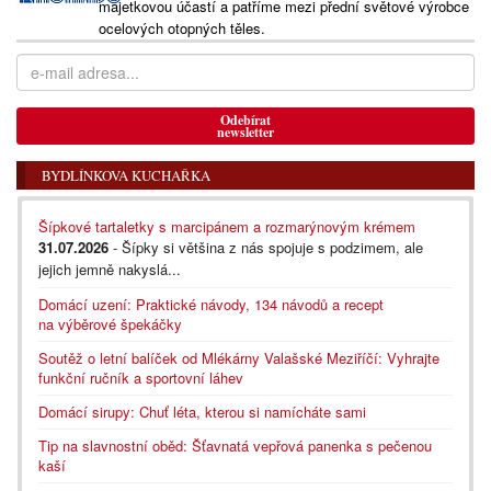
majetkovou účastí a patříme mezi přední světové výrobce
ocelových otopných těles.
Odebírat
newsletter
BYDLÍNKOVA KUCHAŘKA
Šípkové tartaletky s marcipánem a rozmarýnovým krémem
31.07.2026
- Šípky si většina z nás spojuje s podzimem, ale
jejich jemně nakyslá...
Domácí uzení: Praktické návody, 134 návodů a recept
na výběrové špekáčky
Soutěž o letní balíček od Mlékárny Valašské Meziříčí: Vyhrajte
funkční ručník a sportovní láhev
Domácí sirupy: Chuť léta, kterou si namícháte sami
Tip na slavnostní oběd: Šťavnatá vepřová panenka s pečenou
kaší