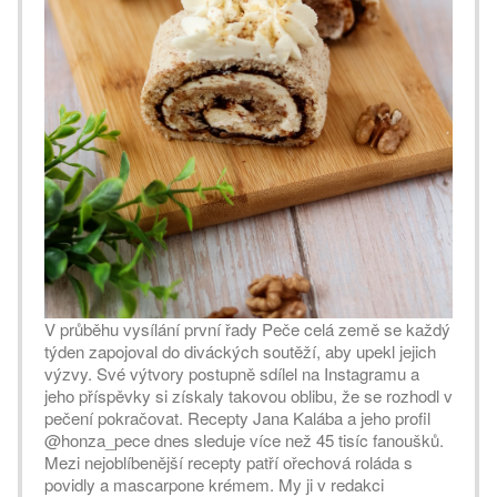
V průběhu vysílání první řady Peče celá země se každý
Foto: @honza_pece
týden zapojoval do diváckých soutěží, aby upekl jejich
výzvy. Své výtvory postupně sdílel na Instagramu a
jeho příspěvky si získaly takovou oblibu, že se rozhodl v
pečení pokračovat. Recepty Jana Kalába a jeho profil
@honza_pece dnes sleduje více než 45 tisíc fanoušků.
Mezi nejoblíbenější recepty patří ořechová roláda s
povidly a mascarpone krémem. My ji v redakci