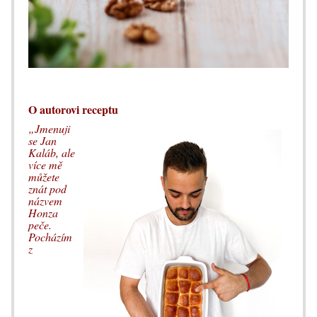
O autorovi receptu
„Jmenuji
se Jan
Kaláb, ale
více mě
můžete
znát pod
názvem
Honza
peče.
Pocházím
z