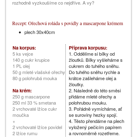
rozhodně vyzkoušíme co nejdříve. A vy?
Recept: Ořechová roláda s povidly a mascarpone krémem
plech 30x40cm
Na korpus:
Příprava korpusu:
5 ks vejce
1. Oddělíme si bílky od
140 g cukr krupice
žloutků. Bílky vyšleháme s
1 PL olej
cukrem do tuhého sněhu.
50 g mleté vlašské ořechy
Do tuhého sněhu rychle a
80 g polohrubá mouka
krátce zašleháme olej a
žloutky.
Na krém:
2. Následně do této směsi
250 g mascarpone
přidáme mleté ořechy a
250 ml 33 % smetana
polohrubou mouku.
2 vrchovaté lžíce cukr
3. Pořádně vymícháme, ať
moučka
se suroviny hezky spojí.
+
4. Těsto přendáme na plech
2 vrchovaté lžíce povidel
vyložený pečicím papírem
2 lžíce rumu
a rovnoměrně rozetřeme.