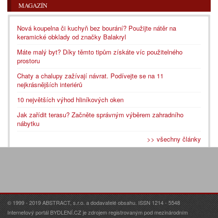
MAGAZÍN
Nová koupelna či kuchyň bez bourání? Použijte nátěr na
keramické obklady od značky Balakryl
Máte malý byt? Díky těmto tipům získáte víc použitelného
prostoru
Chaty a chalupy zažívají návrat. Podívejte se na 11
nejkrásnějších interiérů
10 největších výhod hliníkových oken
Jak zařídit terasu? Začněte správným výběrem zahradního
nábytku
>> všechny články
© 1999 - 2019 ABSTRACT, s.r.o. a dodavatelé obsahu. ISSN 1214 - 5548
Internetový portál BYDLENÍ.CZ je zdrojem registrovaným pod mezinárodním