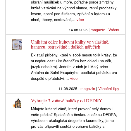
sbírání mušliček u moře, pořádné porce zmrzliny,
brzké vstávání na východ slunce, ranní procházky
lesem, spaní pod širákem, zpívání s kytarou u
ohně, tábory, cestování,...
více
14.08.2025
|
magazín
|
Vaření
Unikátní edice kultovní knihy ve valaštině,
hantecu, ostravštině i dalších nářečích
Existují příběhy, které v sobě nesou tolik krásy, že
si najdou cestu ke čtenářům bez ohledu na věk,
jazyk nebo kraj. Jedním z nich je i Malý princ
Antoina de Saint-Exupéryho, poetická pohádka pro
dospělé o přátelství,...
více
11.08.2025
|
magazín
|
Vánoční tipy
Vyhrajte 3 voňavé balíčky od DEDRY
Milujete krásné vůně, které provoní celý domov i
vaše prádlo? Společně s českou značkou DEDRA,
výrobcem ekologické drogerie a kosmetiky, jsme
pro vás připravili soutěž o voňavé balíčky s