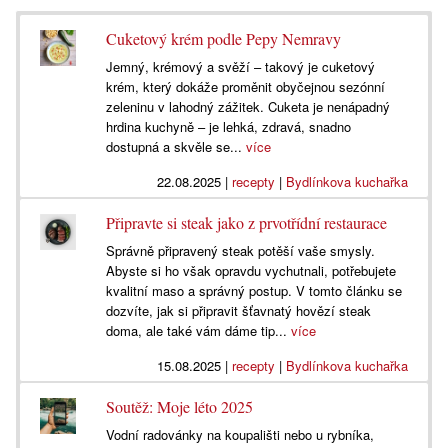
Cuketový krém podle Pepy Nemravy
Jemný, krémový a svěží – takový je cuketový
krém, který dokáže proměnit obyčejnou sezónní
zeleninu v lahodný zážitek. Cuketa je nenápadný
hrdina kuchyně – je lehká, zdravá, snadno
dostupná a skvěle se...
více
22.08.2025
|
recepty
|
Bydlínkova kuchařka
Připravte si steak jako z prvotřídní restaurace
Správně připravený steak potěší vaše smysly.
Abyste si ho však opravdu vychutnali, potřebujete
kvalitní maso a správný postup. V tomto článku se
dozvíte, jak si připravit šťavnatý hovězí steak
doma, ale také vám dáme tip...
více
15.08.2025
|
recepty
|
Bydlínkova kuchařka
Soutěž: Moje léto 2025
Vodní radovánky na koupališti nebo u rybníka,