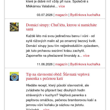
které je dobré mít vždy při ruce. Společně s
Mlékárnou Valašské...
více
03.07.2026
|
magazín
|
Bydlínkova kuchařka
Domácí sirupy: Chuť léta, kterou si namícháte
sami
Každé léto má svou jedinečnou barvu i vůni - od
sytě růžových malin až po omamný bezový květ.
Domácí sirupy jsou tím nejjednodušším způsobem,
jak tuto prchavou sezónní krásu zachytit.
Zapomeňte na přeslazené limonády a...
více
11.06.2026
|
magazín
|
Bydlínkova kuchařka
Tip na slavnostní oběd: Šťavnatá vepřová
panenka s pečenou kaší
Hledáte recept, který působí slavnostně, ale
zvládnete ho připravit bez dlouhých hodin
strávených v kuchyni? Vepřová panenka s
pepřovou omáčkou, pečenou bramborovou kaší a
jemnou vůní koňaku je sázkou na jistotu.
Výsledek...
více