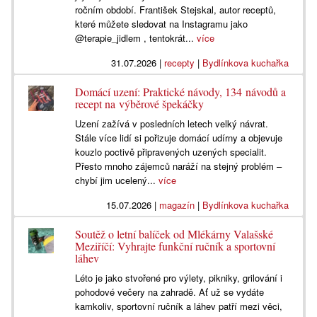
ročním období. František Stejskal, autor receptů,
které můžete sledovat na Instagramu jako
@terapie_jidlem , tentokrát...
více
31.07.2026
|
recepty
|
Bydlínkova kuchařka
Domácí uzení: Praktické návody, 134 návodů a
recept na výběrové špekáčky
Uzení zažívá v posledních letech velký návrat.
Stále více lidí si pořizuje domácí udírny a objevuje
kouzlo poctivě připravených uzených specialit.
Přesto mnoho zájemců naráží na stejný problém –
chybí jim ucelený...
více
15.07.2026
|
magazín
|
Bydlínkova kuchařka
Soutěž o letní balíček od Mlékárny Valašské
Meziříčí: Vyhrajte funkční ručník a sportovní
láhev
Léto je jako stvořené pro výlety, pikniky, grilování i
pohodové večery na zahradě. Ať už se vydáte
kamkoliv, sportovní ručník a láhev patří mezi věci,