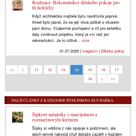
Realizace: Rekonstrukce dětského pokoje pro
tři holčičky
Když architektka majitele bytu navštívila poprvé,
ihned bylo jasné, že se její vkus potkal s vkusem
paní domu. Vzájemné pochopení a cit pro estetiku
daly vzniknout projektu, který je víc než jen
rekonstrukcí. Je to citlivě...
více
31.07.2025
|
magazín
|
Dětský pokoj
14
<<
<
11
12
13
15
16
17
18
>
>>
DALŠÍ ČLÁNKY Z KATEGORIE BYDLÍNKOVA KUCHAŘKA
Šípkové tartaletky s marcipánem a
rozmarýnovým krémem
Šípky si většina z nás spojuje s podzimem, ale
jejich jemně nakyslá chuť dokáže zazářit v každém