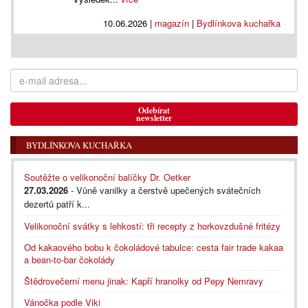
10.06.2026
|
magazín
|
Bydlínkova kuchařka
Odebírat
newsletter
BYDLÍNKOVA KUCHAŘKA
Soutěžte o velikonoční balíčky Dr. Oetker
27.03.2026
- Vůně vanilky a čerstvě upečených svátečních
dezertů patří k...
Velikonoční svátky s lehkostí: tři recepty z horkovzdušné fritézy
Od kakaového bobu k čokoládové tabulce: cesta fair trade kakaa
a bean-to-bar čokolády
Štědrovečerní menu jinak: Kapří hranolky od Pepy Nemravy
Vánočka podle Viki