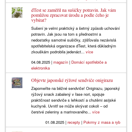
dTest se zaměřil na sušičky potravin. Jak vám
pomůžou zpracovat úrodu a podle čeho je
vybírat?
Sušení je velmi praktický a šetrný způsob uchování
potravin. Jak jsou na tom s přednostmi a
nedostatky samotné sušičky, zjišťovala nezávislá
spotřebitelská organizace dTest, která důkladným
zkouškám podrobila jedenáct...
více
04.08.2025
|
magazín
|
Domácí spotřebiče a
elektronika
Objevte japonské rýžové sendviče onigirazu
Zapomeňte na běžné sendviče! Onigirazu, japonský
rýžový snack zabalený v řase nori, spojuje
praktičnost sendviče s lehkostí a chutěmi asijské
kuchyně. Uvnitř se může skrývat cokoli – od
čerstvé zeleniny a marinovaného...
více
01.08.2025
|
recepty
|
Pokrmy z masa a ryb