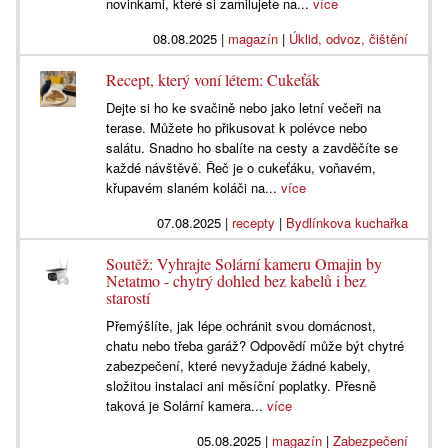
novinkami, které si zamilujete na...
více
08.08.2025
|
magazín
|
Úklid, odvoz, čištění
Recept, který voní létem: Cukeťák
Dejte si ho ke svačině nebo jako letní večeři na
terase. Můžete ho přikusovat k polévce nebo
salátu. Snadno ho sbalíte na cesty a zavděčíte se
každé návštěvě. Řeč je o cukeťáku, voňavém,
křupavém slaném koláči na...
více
07.08.2025
|
recepty
|
Bydlínkova kuchařka
Soutěž: Vyhrajte Solární kameru Omajin by
Netatmo - chytrý dohled bez kabelů i bez
starostí
Přemýšlíte, jak lépe ochránit svou domácnost,
chatu nebo třeba garáž? Odpovědí může být chytré
zabezpečení, které nevyžaduje žádné kabely,
složitou instalaci ani měsíční poplatky. Přesně
taková je Solární kamera...
více
05.08.2025
|
magazín
|
Zabezpečení