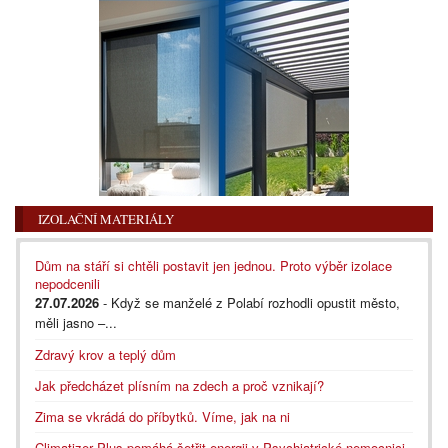
IZOLAČNÍ MATERIÁLY
Dům na stáří si chtěli postavit jen jednou. Proto výběr izolace
nepodcenili
27.07.2026
- Když se manželé z Polabí rozhodli opustit město,
měli jasno –...
Zdravý krov a teplý dům
Jak předcházet plísním na zdech a proč vznikají?
Zima se vkrádá do příbytků. Víme, jak na ni
Climatizer Plus pomáhá šetřit energii v Psychiatrické nemocnici