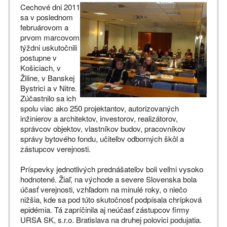
Cechové dni 2011
sa v poslednom
februárovom a
prvom marcovom
týždni uskutočnili
postupne v
Košiciach, v
Žiline, v Banskej
Bystrici a v Nitre.
Zúčastnilo sa ich
spolu viac ako 250 projektantov, autorizovaných
inžinierov a architektov, investorov, realizátorov,
správcov objektov, vlastníkov budov, pracovníkov
správy bytového fondu, učiteľov odborných škôl a
zástupcov verejnosti.
Príspevky jednotlivých prednášateľov boli veľmi vysoko
hodnotené. Žiaľ, na východe a severe Slovenska bola
účasť verejnosti, vzhľadom na minulé roky, o niečo
nižšia, kde sa pod túto skutočnosť podpísala chrípková
epidémia. Tá zapríčinila aj neúčasť zástupcov firmy
URSA SK, s.r.o. Bratislava na druhej polovici podujatia.