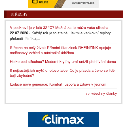
STŘECHY
V podkroví je v létě 32 °C? Možná za to může vaše střecha
22.07.2026
- Každý rok je to stejné. Jakmile venkovní teploty
překročí třicítku,...
Střecha na celý život: Přírodní titanzinek RHEINZINK spojuje
nadčasový vzhled s minimální údržbou
Horko pod střechou? Moderní krytiny umí snížit přehřívání domu
8 nejčastějších mýtů o fotovoltaice: Co je pravda a čeho se lidé
bojí zbytečně?
Izolace nové generace: Komfort, úspora a zdraví v jednom
>> všechny články