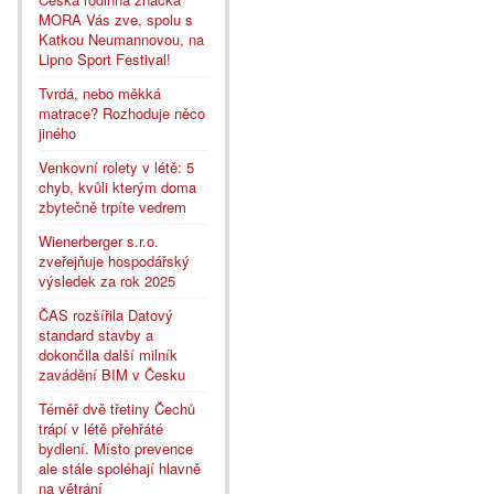
MORA Vás zve, spolu s
Katkou Neumannovou, na
Lipno Sport Festival!
Tvrdá, nebo měkká
matrace? Rozhoduje něco
jiného
Venkovní rolety v létě: 5
chyb, kvůli kterým doma
zbytečně trpíte vedrem
Wienerberger s.r.o.
zveřejňuje hospodářský
výsledek za rok 2025
ČAS rozšířila Datový
standard stavby a
dokončila další milník
zavádění BIM v Česku
Téměř dvě třetiny Čechů
trápí v létě přehřáté
bydlení. Místo prevence
ale stále spoléhají hlavně
na větrání