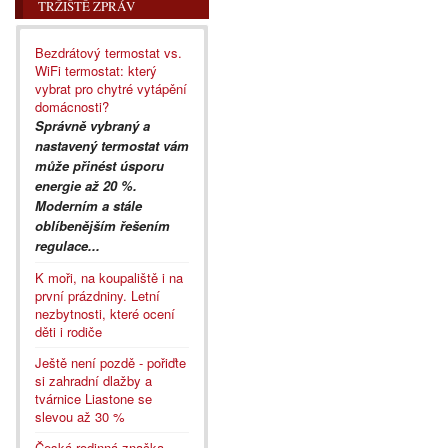
TRŽIŠTĚ ZPRÁV
Bezdrátový termostat vs.
WiFi termostat: který
vybrat pro chytré vytápění
domácnosti?
Správně vybraný a
nastavený termostat vám
může přinést úsporu
energie až 20 %.
Moderním a stále
oblíbenějším řešením
regulace...
K moři, na koupaliště i na
první prázdniny. Letní
nezbytnosti, které ocení
děti i rodiče
Ještě není pozdě - pořiďte
si zahradní dlažby a
tvárnice Liastone se
slevou až 30 %
Česká rodinná značka