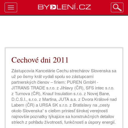
Toggle
navigation
Cechové dni 2011
Zástupcovia Kancelárie Cechu strechárov Slovenska sa
už po ôsmy krát vydali spolu so zástupcami
partnerských členov – firiem: PUREN GmbH -
JITRANS TRADE s.r.o. z Jihlavy (ČR), SFS intec s.r.o.
z Turnova (ČR), Knauf Insulation s.r.o. z Novej Bane,
D.C.S.I., s.r.o. z Martina, JUTA a.s. z Dvora Králové nad
Labem (ČR) a URSA SK s.r.o. z Bratislavy na „cesty
okolo Slovenska“ s cieľom priniesť širokej verejnosti
najnovšie poznatky týkajúce sa konstrukčných detailov
striech z pohľadu životnosti, funkčnosti a úspory energií.