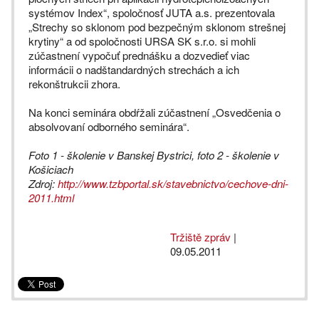
systémov Index“, spoločnosť JUTA a.s. prezentovala
„Strechy so sklonom pod bezpečným sklonom strešnej
krytiny“ a od spoločnosti URSA SK s.r.o. si mohli
zúčastnení vypočuť prednášku a dozvedieť viac
informácii o nadštandardných strechách a ich
rekonštrukcii zhora.
Na konci seminára obdŕžali zúčastnení „Osvedčenia o
absolvovaní odborného seminára“.
Foto 1 - školenie v Banskej Bystrici, foto 2 - školenie v
Košiciach
Zdroj:
http://www.tzbportal.sk/stavebnictvo/cechove-dni-
2011.html
Tržiště zpráv
|
09.05.2011