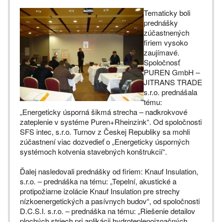
Tematicky boli
prednášky
zúčastnených
firiem vysoko
zaujímavé.
Spoločnosť
PUREN GmbH –
JITRANS TRADE
s.r.o. prednášala
tému:
„Energeticky úsporná šikmá strecha – nadkrokvové
zateplenie v systéme Puren+Rheinzink“. Od spoločnosti
SFS intec, s.r.o. Turnov z Českej Republiky sa mohli
zúčastnení viac dozvedieť o „Energeticky úsporných
systémoch kotvenia stavebných konštrukcií“.
Ďalej nasledovali prednášky od firiem: Knauf Insulation,
s.r.o. – prednáška na tému: „Tepelní, akustické a
protipožiarne izolácie Knauf Insulation pre strechy
nízkoenergetických a pasívnych budov“, od spoločnosti
D.C.S.I. s.r.o. – prednáška na tému: „Riešenie detailov
plochých striech pri aplikácii hydroteplenoizoačných