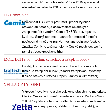
ve více než 26 zemích světa. V roce 2019 společnost
wienerberger oslavila 200 let výročí od svého založení.
LB Cemix, s.r.o.
Společnost LB Cemix patří mezi přední výrobce
stavebních hmot a je dodavatelem špičkových
zateplovacích systémů Cemix THERM s evropskou
kvalitou. Široký sortiment fasádních materiálů nabízí
nepřeberné množství různých variant realizace fasády.
Značka Cemix je známá nejen v České republice, ale i v
rámci středoevropského trhu.
IZOLTECH s.r.o. - technické izolace a zateplení budov
Prodej, konzultace a realizace v oborech stavebních
izolací a zateplení budov (fasádní zateplovací systémy,
izolace staveb a rozvodů topení, sanity a klimatizací)
XELLA CZ | YTONG
Výrobce inovativního a ekologického stavebního materiálu,
který v Česku patří mezi zavedené značky. Pod značkou
YTONG vyrábí společnost Xella CZ pórobetonové tvárnice
(obvodové stěny, příčky, překlady, obezdívky atd.), jež