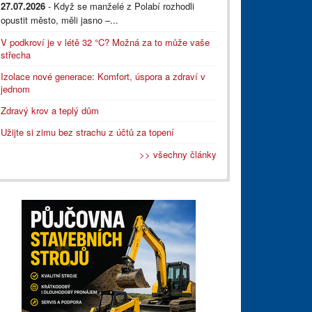
27.07.2026
- Když se manželé z Polabí rozhodli
opustit město, měli jasno –...
V podkroví je v létě 32 °C? Možná za to může vaše
střecha
Izolace nové generace: Komfort, úspora a zdraví v
jednom
Zdravý krov a teplý dům
Užijte si zimu bez strachu z účtů za topení
>> všechny články