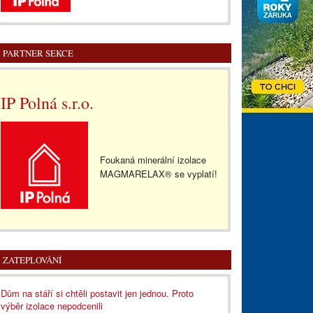
PARTNER SEKCE
IP Polná s.r.o.
Foukaná minerální izolace
MAGMARELAX® se vyplatí!
ZATEPLOVÁNÍ
Dům na stáří si chtěli postavit jen jednou. Proto
výběr izolace nepodcenili