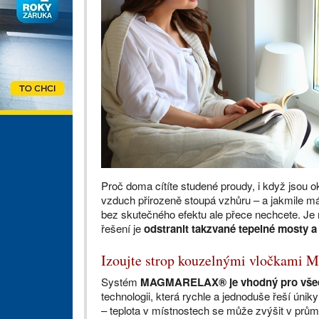
Proč doma cítíte studené proudy, i když jsou
vzduch přirozeně stoupá vzhůru – a jakmile má
bez skutečného efektu ale přece nechcete. Je 
řešení je
odstranit takzvané tepelné mosty 
Izoujte strop kouzelnými vločka
Systém
MAGMARELAX® je vhodný pro všech
technologii, která rychle a jednoduše řeší úniky
– teplota v místnostech se může zvýšit v prů