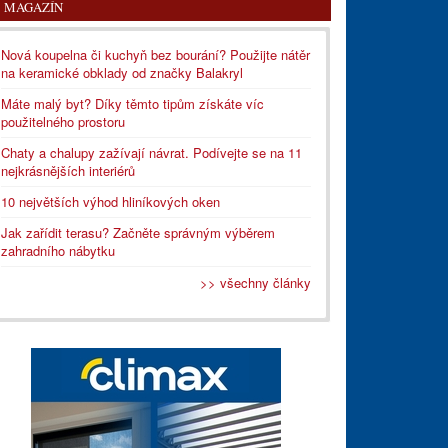
MAGAZÍN
Nová koupelna či kuchyň bez bourání? Použijte nátěr
na keramické obklady od značky Balakryl
Máte malý byt? Díky těmto tipům získáte víc
použitelného prostoru
Chaty a chalupy zažívají návrat. Podívejte se na 11
nejkrásnějších interiérů
10 největších výhod hliníkových oken
Jak zařídit terasu? Začněte správným výběrem
zahradního nábytku
>> všechny články