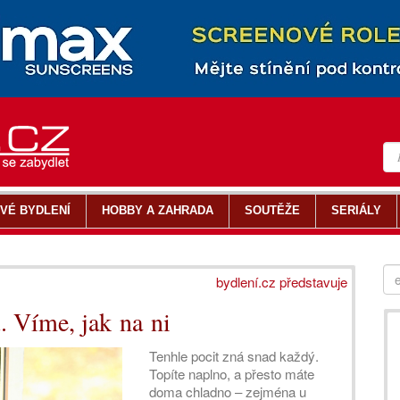
VÉ BYDLENÍ
HOBBY A ZAHRADA
SOUTĚŽE
SERIÁLY
bydlení.cz představuje
. Víme, jak na ni
Tenhle pocit zná snad každý.
Topíte naplno, a přesto máte
doma chladno – zejména u