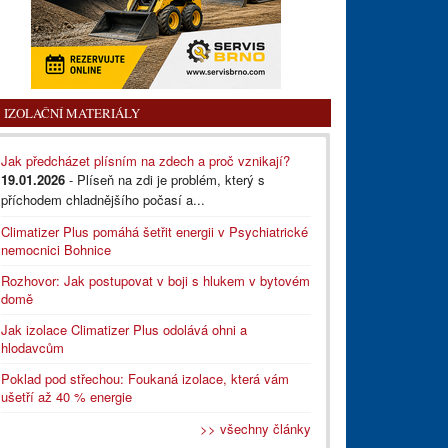
IZOLAČNÍ MATERIÁLY
Jak předcházet plísním na zdech a proč vznikají?
19.01.2026
- Plíseň na zdi je problém, který s
příchodem chladnějšího počasí a...
Climatizer Plus pomáhá šetřit energii v Psychiatrické
nemocnici Bohnice
Rozhovor: Jak postupovat v boji s hlukem v bytovém
domě
Jak izolace Climatizer Plus odolává ohni a
hlodavcům
Poklad pod střechou: Foukaná izolace, která vám
ušetří až 40 % energie
>> všechny články