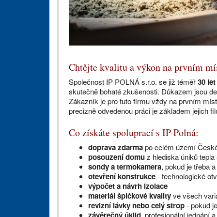
Chtějte kvalitu a výkon na prvním mí
Společnost IP POLNÁ s.r.o. se již téměř
30 let
skutečně bohaté zkušenosti. Důkazem jsou desí
Zákazník je pro tuto firmu vždy na prvním místě
precizně odvedenou práci je základem jejich fil
Co získáte spoluprací s IP Polná:
doprava zdarma
po celém území České
posouzení domu
z hlediska úniků tepla
sondy a termokamera
, pokud je třeba 
otevření konstrukce
- technologické otv
výpočet a návrh izolace
materiál špičkové kvality
ve všech vari
revizní lávky nebo celý strop
- pokud j
závěrečný úklid
, profesionální jednání a