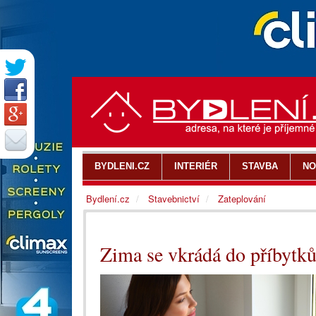
BYDLENI.CZ
INTERIÉR
STAVBA
NO
Bydlení.cz
Stavebnictví
Zateplování
Zima se vkrádá do příbytků