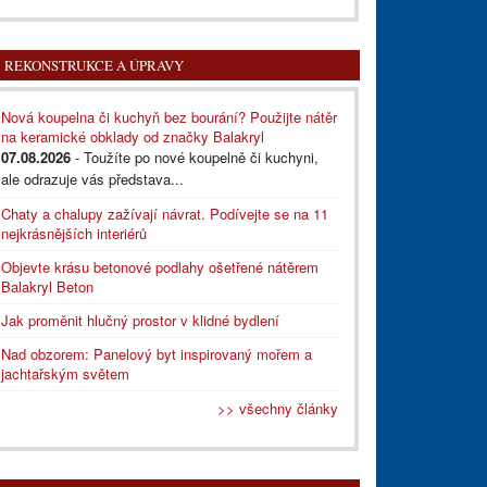
REKONSTRUKCE A ÚPRAVY
Nová koupelna či kuchyň bez bourání? Použijte nátěr
na keramické obklady od značky Balakryl
07.08.2026
- Toužíte po nové koupelně či kuchyni,
ale odrazuje vás představa...
Chaty a chalupy zažívají návrat. Podívejte se na 11
nejkrásnějších interiérů
Objevte krásu betonové podlahy ošetřené nátěrem
Balakryl Beton
Jak proměnit hlučný prostor v klidné bydlení
Nad obzorem: Panelový byt inspirovaný mořem a
jachtařským světem
>> všechny články