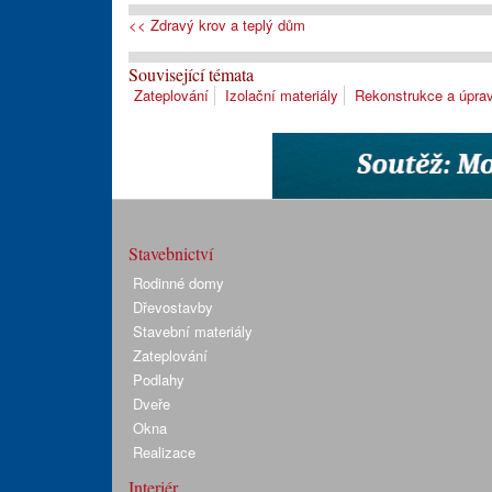
<< Zdravý krov a teplý dům
Související témata
Zateplování
Izolační materiály
Rekonstrukce a úpra
Stavebnictví
Rodinné domy
Dřevostavby
Stavební materiály
Zateplování
Podlahy
Dveře
Okna
Realizace
Interiér