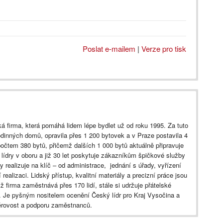
Poslat e-mailem
|
Verze pro tisk
á firma, která pomáhá lidem lépe bydlet už od roku 1995. Za tuto
rodinných domů, opravila přes 1 200 bytovek a v Praze postavila 4
tem 380 bytů, přičemž dalších 1 000 bytů aktuálně připravuje
dry v oboru a již 30 let poskytuje zákazníkům špičkové služby
realizuje na klíč – od administrace, jednání s úřady, vyřízení
 realizaci. Lidský přístup, kvalitní materiály a precizní práce jsou
 firma zaměstnává přes 170 lidí, stále si udržuje přátelské
̌. Je pyšným nositelem ocenění Český lídr pro Kraj Vysočina a
érovost a podporu zaměstnanců.