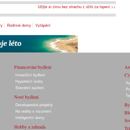
Užijte si zimu bez strachu z účtů za topení >>
vy
Rodinné domy
Vytápění
Financování bydlení
Arc
Cyk
Investiční bydlení
Hypoteční úvěry
Vy
Stavební spoření
Pr
Te
Nové bydlení
By
Developerské projekty
Na reality s rozumem
Bl
Inteligentní domy
So
Hobby a zahrada
Trž