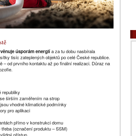
stě
 věnuje úsporám energií
a za tu dobu nasbírala
tky tisíc zateplených objektů po celé České republice.
 – od prvního kontaktu až po finální realizaci. Důraz na
ozofie.
 republiky
 se širším zaměřením na strop
a jsou vhodné klimatické podmínky
ory pro aplikaci
antách přímo v konstrukci domu
e třeba (označení produktu – SSM)
 vlídný přístup