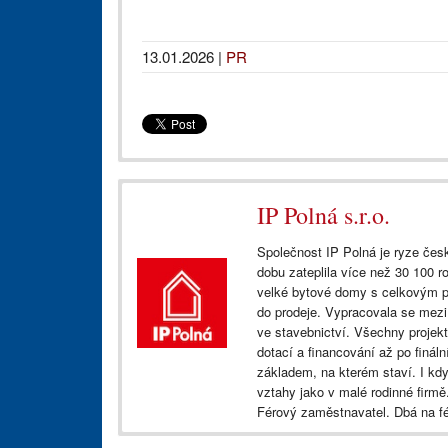
13.01.2026
|
PR
IP Polná s.r.o.
Společnost IP Polná je ryze česk
dobu zateplila více než 30 100 
velké bytové domy s celkovým poč
do prodeje. Vypracovala se mezi lí
ve stavebnictví. Všechny projekty 
dotací a financování až po finální
základem, na kterém staví. I když
vztahy jako v malé rodinné firme
Férový zaměstnavatel. Dbá na f