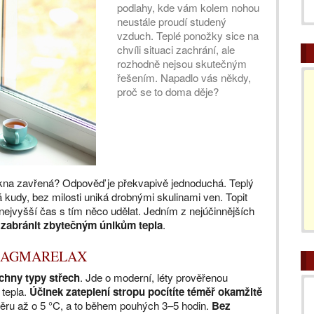
podlahy, kde vám kolem nohou
neustále proudí studený
vzduch. Teplé ponožky sice na
chvíli situaci zachrání, ale
rozhodně nejsou skutečným
řešením. Napadlo vás někdy,
proč se to doma děje?
 okna zavřená? Odpověď je překvapivě jednoduchá. Teplý
 kudy, bez milosti uniká drobnými skulinami ven. Topit
nejvyšší čas s tím něco udělat. Jedním z nejúčinnějších
a zabránit zbytečným únikům tepla
.
mi MAGMARELAX
ny typy střech
. Jde o moderní, léty prověřenou
 tepla.
Účinek zateplení stropu pocítíte téměř okamžitě
měru až o 5 °C, a to během pouhých 3–5 hodin.
Bez