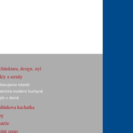
hitektura, design, styl
ly a seriály
bavujeme interiér
aktická moderní kuchyně
plo v domě
dlínkova kuchařka
og
utěže
iště zpráv