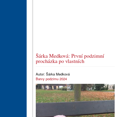
Šárka Medková: První podzimní
procházka po vlastních
Autor:
Šárka Medková
Barvy podzimu 2024