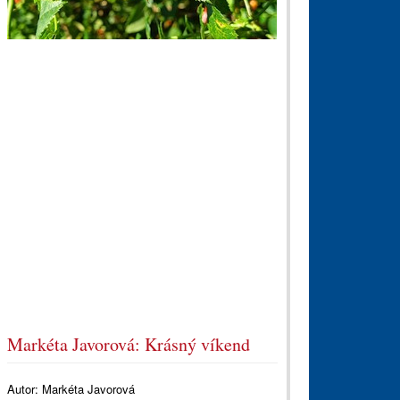
Markéta Javorová: Krásný víkend
Autor:
Markéta Javorová