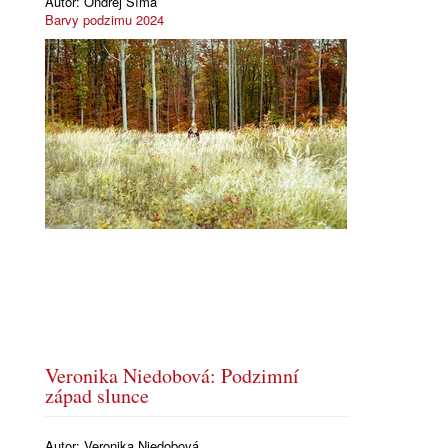
Autor:
Ondřej Šíma
Barvy podzimu 2024
Veronika Niedobová: Podzimní
západ slunce
Autor:
Veronika Niedobová