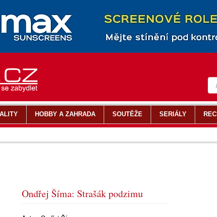
ALITY
HOBBY A ZAHRADA
SOUTĚŽE
SERIÁLY
REC
Ondřej Šíma: Strašák podzimu