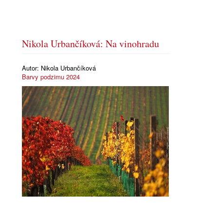
Nikola Urbančíková: Na vinohradu
Autor:
Nikola Urbančíková
Barvy podzimu 2024