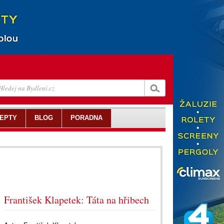
EPTY
BLOG
PORADNA
František Klapetek: Táta na hřibech