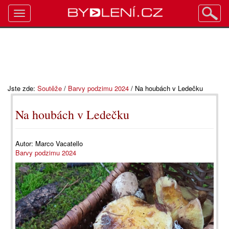
Toggle
navigation
Jste zde:
Soutěže
/
Barvy podzimu 2024
/
Na houbách v Ledečku
Na houbách v Ledečku
Autor:
Marco Vacatello
Barvy podzimu 2024