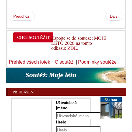
Předchozí
Další
CHCI SOUTĚŽIT
Zapojte se do soutěže: MOJE
LÉTO 2026 na tomto
odkazu:
ZDE
.
Přehled všech fotek
|
O soutěži
|
Podmínky soutěže
PŘIHLÁŠENÍ
Uživatelské
jméno
Heslo