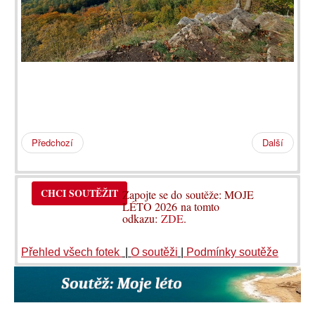
Předchozí
Další
CHCI SOUTĚŽIT
Zapojte se do soutěže: MOJE
LÉTO 2026 na tomto
odkazu:
ZDE
.
Přehled všech fotek
|
O soutěži
|
Podmínky soutěže