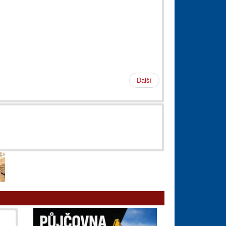
Další