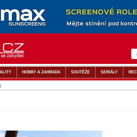
ALITY
HOBBY A ZAHRADA
SOUTĚŽE
SERIÁLY
REC
í