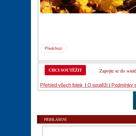
Předchozí
CHCI SOUTĚŽIT
Zapojte se do so
Přehled všech fotek
|
O soutěži
|
Podmínky 
PŘIHLÁŠENÍ