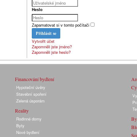
Heslo
Zapamatovat si v tomto počítači
Přihlásit se
Vytvořit účet
Zapomněli jste jméno?
Zapomněli jste heslo?
Financování bydlení
Arc
Cyk
Hypoteční úvěry
Stavební spoření
Vy
Zelená úsporám
Pr
Te
Reality
By
Rodinné domy
Byty
Bl
Nové bydlení
So