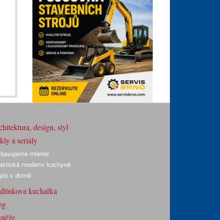
hitektura, design, styl
ly a seriály
bavujeme interiér
aktická moderní kuchyně
plo v domě
dlínkova kuchařka
og
utěže