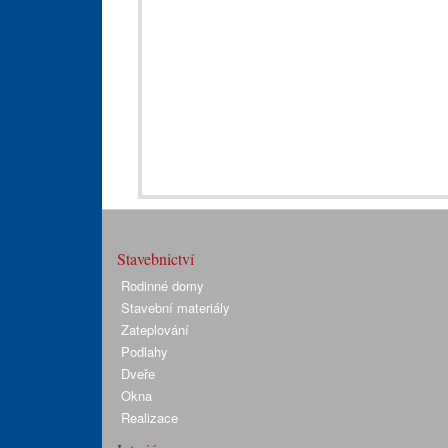
Stavebnictví
Rodinné domy
Stavební materiály
Zateplování
Podlahy
Dveře
Okna
Realizace