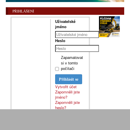
PŘIHLÁŠENÍ
Uživatelské
jméno
Heslo
Zapamatovat
si v tomto
počítači
Přihlásit se
Vytvořit účet
Zapomněli jste
jméno?
Zapomněli jste
heslo?