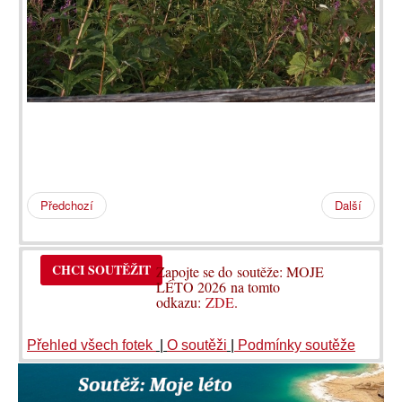
Předchozí
Další
CHCI SOUTĚŽIT
Zapojte se do soutěže: MOJE
LÉTO 2026 na tomto
odkazu:
ZDE
.
Přehled všech fotek
|
O soutěži
|
Podmínky soutěže