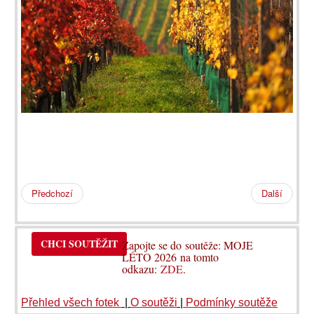
Předchozí
Další
CHCI SOUTĚŽIT
Zapojte se do soutěže: MOJE
LÉTO 2026 na tomto
odkazu:
ZDE
.
Přehled všech fotek
|
O soutěži
|
Podmínky soutěže