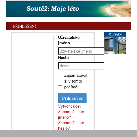
PŘIHLÁŠENÍ
Uživatelské
jméno
Heslo
Zapamatovat
si v tomto
počítači
Přihlásit se
Vytvořit účet
Zapomněli jste
jméno?
Zapomněli jste
heslo?