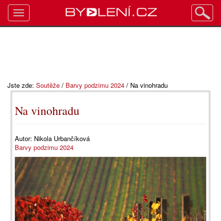
Toggle
navigation
Jste zde:
Soutěže
/
Barvy podzimu 2024
/
Na vinohradu
Na vinohradu
Autor:
Nikola Urbančíková
Barvy podzimu 2024