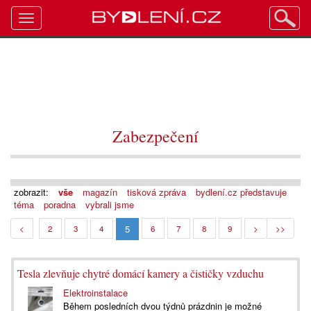
Toggle
navigation
Zabezpečení
zobrazit:
vše
magazín
tisková zpráva
bydlení.cz představuje
téma
poradna
vybrali jsme
5
<
2
3
4
6
7
8
9
>
>>
Tesla zlevňuje chytré domácí kamery a čističky vzduchu
Elektroinstalace
Během posledních dvou týdnů prázdnin je možné