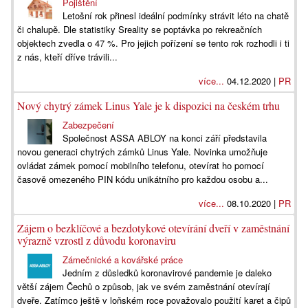
Pojištění
Letošní rok přinesl ideální podmínky strávit léto na chatě
či chalupě. Dle statistiky Sreality se poptávka po rekreačních
objektech zvedla o 47 %. Pro jejich pořízení se tento rok rozhodli i ti
z nás, kteří dříve trávili...
více...
04.12.2020 |
PR
Nový chytrý zámek Linus Yale je k dispozici na českém trhu
Zabezpečení
Společnost ASSA ABLOY na konci září představila
novou generaci chytrých zámků Linus Yale. Novinka umožňuje
ovládat zámek pomocí mobilního telefonu, otevírat ho pomocí
časově omezeného PIN kódu unikátního pro každou osobu a...
více...
08.10.2020 |
PR
Zájem o bezklíčové a bezdotykové otevírání dveří v zaměstnání
výrazně vzrostl z důvodu koronaviru
Zámečnické a kovářské práce
Jedním z důsledků koronavirové pandemie je daleko
větší zájem Čechů o způsob, jak ve svém zaměstnání otevírají
dveře. Zatímco ještě v loňském roce považovalo použití karet a čipů