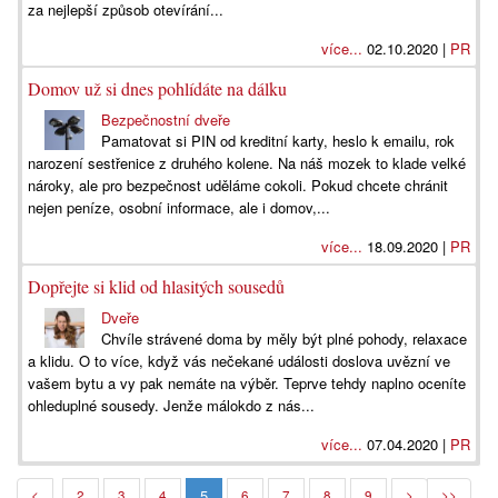
za nejlepší způsob otevírání...
více...
02.10.2020 |
PR
Domov už si dnes pohlídáte na dálku
Bezpečnostní dveře
Pamatovat si PIN od kreditní karty, heslo k emailu, rok
narození sestřenice z druhého kolene. Na náš mozek to klade velké
nároky, ale pro bezpečnost uděláme cokoli. Pokud chcete chránit
nejen peníze, osobní informace, ale i domov,...
více...
18.09.2020 |
PR
Dopřejte si klid od hlasitých sousedů
Dveře
Chvíle strávené doma by měly být plné pohody, relaxace
a klidu. O to více, když vás nečekané události doslova uvězní ve
vašem bytu a vy pak nemáte na výběr. Teprve tehdy naplno oceníte
ohleduplné sousedy. Jenže málokdo z nás...
více...
07.04.2020 |
PR
5
<
2
3
4
6
7
8
9
>
>>