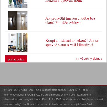
hlukem v bytovém domě
Jak prosvětlit tmavou chodbu bez
oken? Pomůže světlovod
Koupí a instalací to nekončí. Jak se
správně starat o vaši klimatizaci
>> všechny dotazy
poslat dotaz
© 1999 - 2019 ABSTRACT, s.r.o. a dodavatelé obsahu. ISSN 1214 - 5548
Internetový portál BYDLENÍ.CZ je zdrojem registrovaným pod mezinárodním
standardním seriálovým číslem ISSN 1214 - 5548 dodržuje právní předpisy o ochraně
osobních údajů. Publikování nebo šíření obsahu serveru nebo jakékoliv části