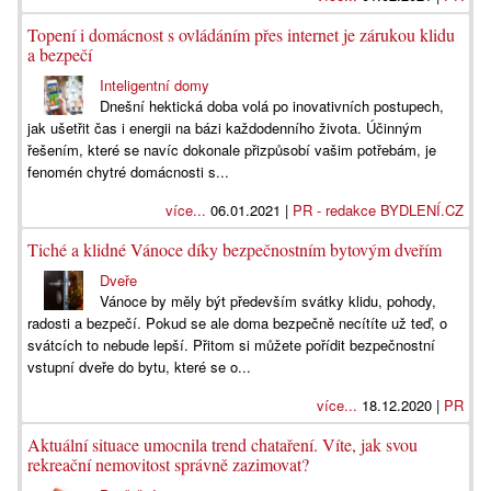
Topení i domácnost s ovládáním přes internet je zárukou klidu
a bezpečí
Inteligentní domy
Dnešní hektická doba volá po inovativních postupech,
jak ušetřit čas i energii na bázi každodenního života. Účinným
řešením, které se navíc dokonale přizpůsobí vašim potřebám, je
fenomén chytré domácnosti s...
více...
06.01.2021 |
PR - redakce BYDLENÍ.CZ
Tiché a klidné Vánoce díky bezpečnostním bytovým dveřím
Dveře
Vánoce by měly být především svátky klidu, pohody,
radosti a bezpečí. Pokud se ale doma bezpečně necítíte už teď, o
svátcích to nebude lepší. Přitom si můžete pořídit bezpečnostní
vstupní dveře do bytu, které se o...
více...
18.12.2020 |
PR
Aktuální situace umocnila trend chataření. Víte, jak svou
rekreační nemovitost správně zazimovat?