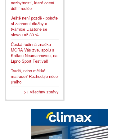
nezbytnosti, které ocení
děti i rodiče
Ještě není pozdě - pořiďte
si zahradní dlažby a
tvárnice Liastone se
slevou až 30 %
Česká rodinná značka
MORA Vás zve, spolu s
Katkou Neumannovou, na
Lipno Sport Festival!
Tvrdá, nebo měkká
matrace? Rozhoduje něco
jiného
>> všechny zprávy