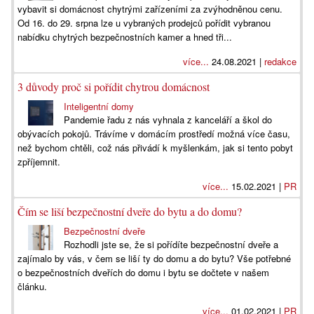
vybavit si domácnost chytrými zařízeními za zvýhodněnou cenu.
Od 16. do 29. srpna lze u vybraných prodejců pořídit vybranou
nabídku chytrých bezpečnostních kamer a hned tři...
více...
24.08.2021 |
redakce
3 důvody proč si pořídit chytrou domácnost
Inteligentní domy
Pandemie řadu z nás vyhnala z kanceláří a škol do
obývacích pokojů. Trávíme v domácím prostředí možná více času,
než bychom chtěli, což nás přivádí k myšlenkám, jak si tento pobyt
zpříjemnit.
více...
15.02.2021 |
PR
Čím se liší bezpečnostní dveře do bytu a do domu?
Bezpečnostní dveře
Rozhodli jste se, že si pořídíte bezpečnostní dveře a
zajímalo by vás, v čem se liší ty do domu a do bytu? Vše potřebné
o bezpečnostních dveřích do domu i bytu se dočtete v našem
článku.
více...
01.02.2021 |
PR