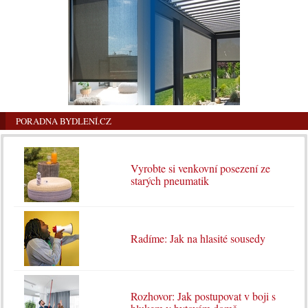
PORADNA BYDLENÍ.CZ
Vyrobte si venkovní posezení ze
starých pneumatik
Radíme: Jak na hlasité sousedy
Rozhovor: Jak postupovat v boji s