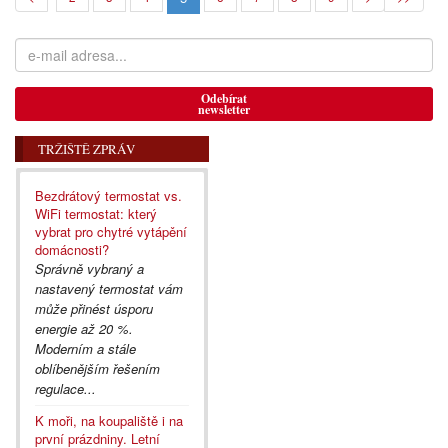
Odebírat
newsletter
TRŽIŠTĚ ZPRÁV
Bezdrátový termostat vs.
WiFi termostat: který
vybrat pro chytré vytápění
domácnosti?
Správně vybraný a
nastavený termostat vám
může přinést úsporu
energie až 20 %.
Moderním a stále
oblíbenějším řešením
regulace...
K moři, na koupaliště i na
první prázdniny. Letní