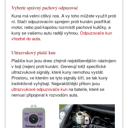
Vyberte správný pachový odpuzovač
Kuna má velmi citlivý nos. A vy toho můžete využít proti
ní. Stačí odpuzovacím sprejem proti kunám postříkat
motor, nebo pod kapotou rozmístit pachové kuličky, a
kuny se vašemu autu raději vyhnou.
Odpuzovače kun
vhodné do auta
.
Ultrazvukový plašič kun
Plašiče kun jsou dnes zřejmě nejoblíbenějším nástrojem
v boji (nejen) proti kunám. Generují totiž specifické
ultrazvukové signály, které kuny nemohou vystát.
Prostoru, ve kterém se tyto signály šíří, se tak kuny
instinktivně vyhýbají. Nejpraktičtější přitom jsou
ultrazvukové odpuzovače kun
na baterie, které se
nemusí připojovat k rozvodům auta.