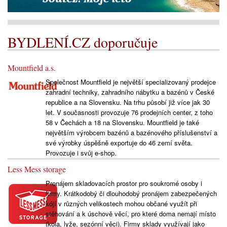
BYDLENÍ.CZ doporučuje
Mountfield a.s.
Společnost Mountfield je největší specializovaný prodejce
zahradní techniky, zahradního nábytku a bazénů v České
republice a na Slovensku. Na trhu působí již více jak 30
let. V současnosti provozuje 76 prodejních center, z toho
58 v Čechách a 18 na Slovensku. Mountfield je také
největším výrobcem bazénů a bazénového příslušenství a
své výrobky úspěšně exportuje do 46 zemí světa.
Provozuje i svůj e-shop.
Less Mess storage
Pronájem skladovacích prostor pro soukromé osoby i
firmy. Krátkodobý či dlouhodobý pronájem zabezpečených
kójí v různých velikostech mohou občané využít při
stěhování a k úschově věcí, pro které doma nemají místo
(kola, lyže, sezónní věci). Firmy sklady využívají jako