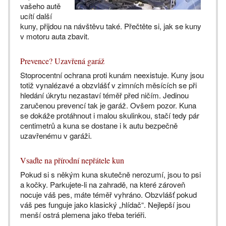
vašeho autě
ucítí další
kuny, přijdou na návštěvu také. Přečtěte si, jak se kuny
v motoru auta zbavit.
Prevence? Uzavřená garáž
Stoprocentní ochrana proti kunám neexistuje. Kuny jsou
totiž vynalézavé a obzvlášť v zimních měsících se při
hledání úkrytu nezastaví téměř před ničím. Jedinou
zaručenou prevencí tak je garáž. Ovšem pozor. Kuna
se dokáže protáhnout i malou skulinkou, stačí tedy pár
centimetrů a kuna se dostane i k autu bezpečně
uzavřenému v garáži.
Vsaďte na přírodní nepřátele kun
Pokud si s někým kuna skutečně nerozumí, jsou to psi
a kočky. Parkujete-li na zahradě, na které zároveň
nocuje váš pes, máte téměř vyhráno. Obzvlášť pokud
váš pes funguje jako klasický „hlídač“. Nejlepší jsou
menší ostrá plemena jako třeba teriéři.