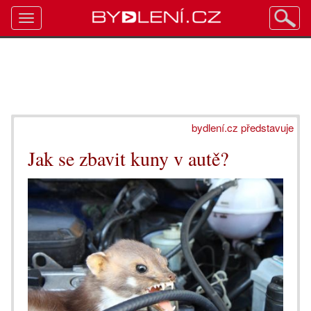
Toggle
navigation
bydlení.cz představuje
Jak se zbavit kuny v autě?