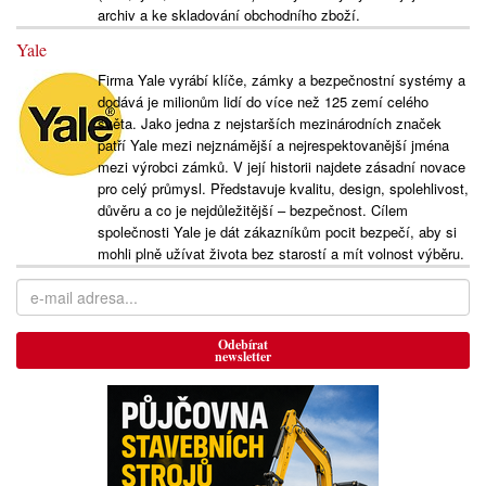
archiv a ke skladování obchodního zboží.
Yale
Firma Yale vyrábí klíče, zámky a bezpečnostní systémy a
dodává je milionům lidí do více než 125 zemí celého
světa. Jako jedna z nejstarších mezinárodních značek
patří Yale mezi nejznámější a nejrespektovanější jména
mezi výrobci zámků. V její historii najdete zásadní novace
pro celý průmysl. Představuje kvalitu, design, spolehlivost,
důvěru a co je nejdůležitější – bezpečnost. Cílem
společnosti Yale je dát zákazníkům pocit bezpečí, aby si
mohli plně užívat života bez starostí a mít volnost výběru.
Odebírat
newsletter