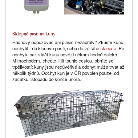
Sklopné pasti na kuny
Pachový odpuzovač ani plašič nezabraly? Zkuste kunu
odchytit - do klecové pasti, nebo do většího
sklopce
. Po
odchytu pak stačí kunu odvézt někam hodně daleko.
Mimochodem, chcete-li jít touhle cestou, obrňte se
trpělivostí: kuny jsou nedůvěřivé a odchyt může trvat až
několik týdnů. Odchyt kun je v ČR povolen pouze od
začátku listopadu do konce února.