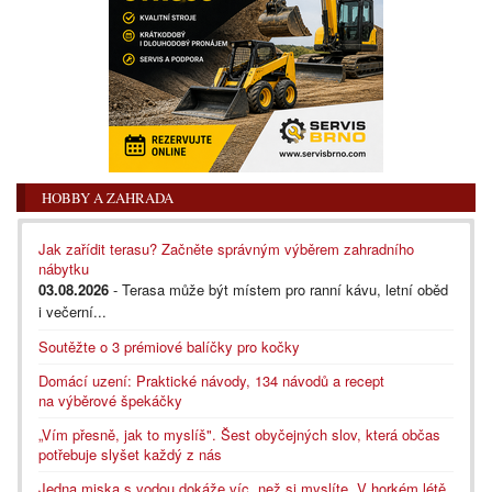
HOBBY A ZAHRADA
Jak zařídit terasu? Začněte správným výběrem zahradního
nábytku
03.08.2026
- Terasa může být místem pro ranní kávu, letní oběd
i večerní...
Soutěžte o 3 prémiové balíčky pro kočky
Domácí uzení: Praktické návody, 134 návodů a recept
na výběrové špekáčky
„Vím přesně, jak to myslíš". Šest obyčejných slov, která občas
potřebuje slyšet každý z nás
Jedna miska s vodou dokáže víc, než si myslíte. V horkém létě