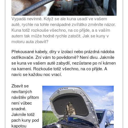
Vypadá nevinně. Když se ale kuna usadí ve vašem
autě, rychle na tohle nenápadné zvířátko změníte názor.
Kuna totiž rozkouše všechno, na co přijde, a s vaším
autem tak může hodně rychle zatočit. Jak se kuny v
motoru auta zbavit?
Překousané kabely, díry v izolaci nebo prázdná nádoba
ostřikovače. Zní vám to povědomě? Není divu. Jakmile
se kuna ve vašem autě zabydlí, nezůstane po ní kámen
na kameni. Rozkouše totiž všechno, na co přijde. A
navíc se každou noc vrací.
Zbavit se
nevítaných
návštěv přitom
není vůbec
snadné.
Jakmile totiž
pach kuny pod
kapotou