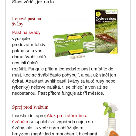
Stačí vědět, jak na to.
Lepová past na
šváby
Past na šváby
využijete
především tehdy,
pokud se u vás
doma švábi ještě
nestihli úplně
rozšířit. Funguje přitom jednoduše: past umístíte do
míst, kde se švábi často pohybují, a pak už stačí jen
čekat. Atraktant uvnitř pasti šváby (a také rusy nebo
rybenky) nejprve naláká, ti se přilepí a ven už se
nedostanou. Past přitom funguje až tři měsíce.
Sprej proti švábům
Insekticidní sprej
Atak proti štěnicím a
švábům
se spolehlivě vypořádá nejen se
šváby, ale i s veškerým obtěžujícím
hmyzem (například s mouchami, blechami