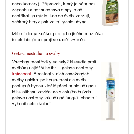
nebo komáry). Přípravek, který je sám bez
zápachu a nezanechává stopy, stačí
nastříkat na místa, kde se švábi zdržují,
veškerý hmyz pak velmi rychle uhyne.
Máte-li doma kočku, psa nebo jiného mazlíčka,
insekticidnímu spreji se raději vyhněte.
Gelová nástraha na šváby
Všechny prostředky selhaly? Nasaďte proti
švábům nejtěžší kalibr – gelové nástrahy
Imidasect
. Atraktant v nich obsažených
šváby naláká, po konzumaci ale švábi
postupně hynou. Ještě předtím ale účinnou
látku stihnou zavléct do vlastního hnízda,
gelové nástrahy tak účinně fungují, chcete-li
vyhubit celou kolonii.