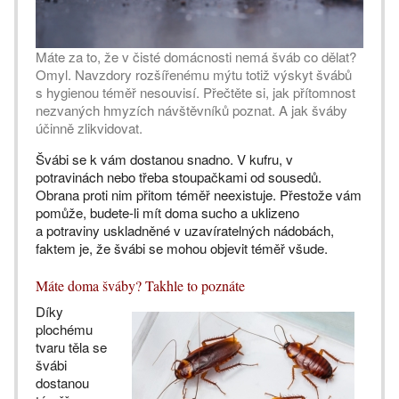
Máte za to, že v čisté domácnosti nemá šváb co dělat?
Omyl. Navzdory rozšířenému mýtu totiž výskyt švábů
s hygienou téměř nesouvisí. Přečtěte si, jak přítomnost
nezvaných hmyzích návštěvníků poznat. A jak šváby
účinně zlikvidovat.
Švábi se k vám dostanou snadno. V kufru, v
potravinách nebo třeba stoupačkami od sousedů.
Obrana proti nim přitom téměř neexistuje. Přestože vám
pomůže, budete-li mít doma sucho a uklizeno
a potraviny uskladněné v uzavíratelných nádobách,
faktem je, že švábi se mohou objevit téměř všude.
Máte doma šváby? Takhle to poznáte
Díky
plochému
tvaru těla se
švábi
dostanou