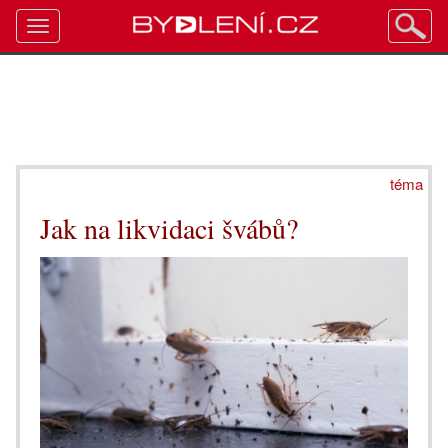
Toggle
navigation
téma
Jak na likvidaci švábů?