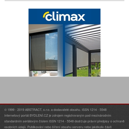
© 1999 - 2019 ABSTRACT, s.r.o. a dodavatelé obsahu. ISSN 1214 - 5548
Internetový portál BYDLENÍ.CZ je zdrojem registrovaným pod mezinárodním
standardním seriálovým číslem ISSN 1214 - 5548 dodržuje právní předpisy o ochraně
osobních údajů. Publikování nebo šíření obsahu serveru nebo jakékoliv části