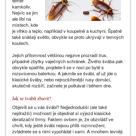
téměř
kamkoliv.
Nejvíc se jim
ale líbí na
místech, kde
je vlhko a teplo, například v koupelně a kuchyni. Špatně
také snášejí světlo, obvykle se proto ukrývají v temných
koutech.
Jejich přítomnost většinou nejprve prozradí trus,
případně zbytky vaječných schránek. Živého švába pak
obvykle spatříte, projdete-li se v noci po bytě s
rozsvícenou baterkou. A jakmile se švábi, ať už jde o
klasické šváby, nebo nejrozšířenější rusy domácí,
skutečně rozšíří, začnete je potkávat i během dne.
Jak se švábů zbavit?
Objevili se u vás švábi? Nejjednodušší (ale také
nejdražší) možností je objednat si výjezd klasické
deratizační firmy. Faktem ovšem je, že obzvlášť ve
chvíli, kdy ještě švábi nejsou příliš rozmnožení,
zvládnete se s nimi vypořádat i sami. A mnohem levněji.