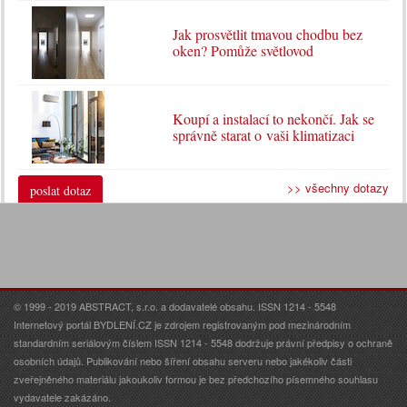
Jak prosvětlit tmavou chodbu bez
oken? Pomůže světlovod
Koupí a instalací to nekončí. Jak se
správně starat o vaši klimatizaci
>> všechny dotazy
poslat dotaz
© 1999 - 2019 ABSTRACT, s.r.o. a dodavatelé obsahu. ISSN 1214 - 5548
Internetový portál BYDLENÍ.CZ je zdrojem registrovaným pod mezinárodním
standardním seriálovým číslem ISSN 1214 - 5548 dodržuje právní předpisy o ochraně
osobních údajů. Publikování nebo šíření obsahu serveru nebo jakékoliv části
zveřejněného materiálu jakoukoliv formou je bez předchozího písemného souhlasu
vydavatele zakázáno.