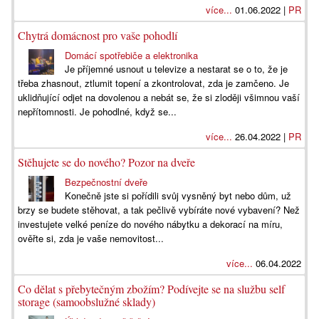
více...
01.06.2022 |
PR
Chytrá domácnost pro vaše pohodlí
Domácí spotřebiče a elektronika
Je příjemné usnout u televize a nestarat se o to, že je
třeba zhasnout, ztlumit topení a zkontrolovat, zda je zamčeno. Je
uklidňující odjet na dovolenou a nebát se, že si zloději všimnou vaší
nepřítomnosti. Je pohodlné, když se...
více...
26.04.2022 |
PR
Stěhujete se do nového? Pozor na dveře
Bezpečnostní dveře
Konečně jste si pořídili svůj vysněný byt nebo dům, už
brzy se budete stěhovat, a tak pečlivě vybíráte nové vybavení? Než
investujete velké peníze do nového nábytku a dekorací na míru,
ověřte si, zda je vaše nemovitost...
více...
06.04.2022
Co dělat s přebytečným zbožím? Podívejte se na službu self
storage (samoobslužné sklady)