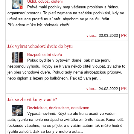
Úklid, odvoz, čištění
Právě malé podniky mají většinou problémy s řádnou
organizací prostoru. To platí zejména na začátku podnikání, kdy se
určité situace prostě musí stát, abychom se je naučili řešit.
Příkladem může být přebytek zboží,...
více...
22.03.2022 |
PR
Jak vybrat vchodové dveře do bytu
Bezpečnostní dveře
Pokud bydlíte v bytovém domě, pak máte jednu
nespornou výhodu. Kdyby se k vám někdo chtěl vloupat, zvládne to
jen přes vchodové dveře. Pokud tedy nemá akrobatickou průpravu
nebo diplom z lezení po balkónech. Pak už vám jen...
více...
24.02.2022 |
PR
Jak se zbavit kuny v autě?
Dezinfekce, dezinsekce, deratizace
Vypadá nevinně. Když se ale kuna usadí ve vašem
autě, rychle na tohle nenápadné zvířátko změníte názor. Kuna totiž
rozkouše všechno, na co přijde, a s vaším autem tak může hodně
rychle zatočit. Jak se kuny v motoru auta...