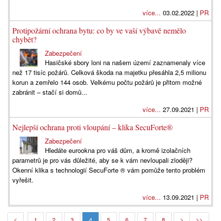
více...
03.02.2022 |
PR
Protipožární ochrana bytu: co by ve vaší výbavě nemělo
chybět?
Zabezpečení
Hasičské sbory loni na našem území zaznamenaly více
než 17 tisíc požárů. Celková škoda na majetku přesáhla 2,5 milionu
korun a zemřelo 144 osob. Velkému počtu požárů je přitom možné
zabránit – stačí si domů...
více...
27.09.2021 |
PR
Nejlepší ochrana proti vloupání – klika SecuForte®
Zabezpečení
Hledáte eurookna pro váš dům, a kromě izolačních
parametrů je pro vás důležité, aby se k vám nevloupali zloději?
Okenní klika s technologií SecuForte ® vám pomůže tento problém
vyřešit.
více...
13.09.2021 |
PR
4
<
1
2
3
5
6
7
8
>
>>