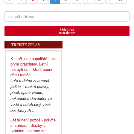
Odebírat
newsletter
TRŽIŠTĚ ZPRÁV
K moři, na koupaliště i na
první prázdniny. Letní
nezbytnosti, které ocení
děti i rodiče
Léto s dětmi znamená
jediné – mokré plavky,
písek úplně všude,
nekonečné dovádění ve
vodě a batoh plný věcí,
bez kterých...
Ještě není pozdě - pořiďte
si zahradní dlažby a
tvárnice Liastone se