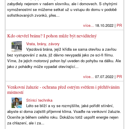
zabydlely nejenom v našem slovníku, ale i domovech. S chytrými
vymoženostmi se můžeme setkat už u vstupu do domu v podobě
sofistikovaných zvonků, přes...
více...
18.10.2022 |
PR
Kdo otevřel bránu? I pohon může být neviditelný
Vrata, brány, závory
Vjezdová brána, jejíž křídla se sama otevřou a zavřou
bez vystupování z auta, již dávno nevypadá jako ze sci-fi filmu.
Víme, že jejich motorový pohon byl uveden do pohybu na dálku. Ale
jako z pohádky může vypadat otevírající...
více...
07.07.2022 |
PR
Venkovní žaluzie - ochrana před ostrým světlem i přehříváním
místností
Stínicí technika
Léto se blíží a vy se rozmýšlíte, jaké pořídit stínění,
abyste si doma zajistili příjemné klima. Vsaďte na venkovní žaluzie.
Oceníte je během celého roku. Dokážou totiž uspořit energie nejen
za chlazení, ale i za...