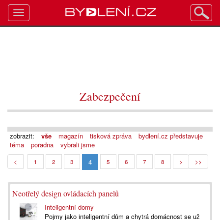
Toggle
navigation
Zabezpečení
zobrazit:
vše
magazín
tisková zpráva
bydlení.cz představuje
téma
poradna
vybrali jsme
4
<
1
2
3
5
6
7
8
>
>>
Neotřelý design ovládacích panelů
Inteligentní domy
Pojmy jako inteligentní dům a chytrá domácnost se už