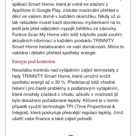
aplikaci Smart Home, která je volně ke stažení z
AppStore či Google Play, získáte maximální přehled o
dění ve vašem domě v každém okamžiku. Nikdy už si
tak nebudete muset kazit dovolenou myšlenkami na to,
jestli jste před odjezdem vypojili žehličku ze zásuvky.
Funkce Scan My Home vám totiž kdykoliv podá souhrn
aktuálních informací o každém produktu TRINNITY
Smart Home instalovaném ve vaší domácnosti. Mimo to
nabídne i detailní přehled spotřeby energie.
Energie pod kontrolou
Neustálou kontrolu nad vytápěním zajistí termostaty z
řady TRINNITY Smart Home, které umožní snížit
spotřebu energií až o 30 %. Představují totiž vhodné
řešení i pro časté problémy s podlahovým vytápěním,
které mnohdy zůstává v chodu, ačkoliv v místnosti již
bylo dosaženo požadované teploty. Klíčové je v tomto
případě využití technologie TPI (Time Proportional &
Integral), která poskytuje přesnější regulaci teploty, čímž
ušetří vaše finance a také zajistí pohodlí.