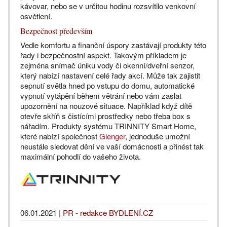
kávovar, nebo se v určitou hodinu rozsvítilo venkovní
osvětlení.
Bezpečnost především
Vedle komfortu a finanční úspory zastávají produkty této
řady i bezpečnostní aspekt. Takovým příkladem je
zejména snímač úniku vody či okenní/dveřní senzor,
který nabízí nastavení celé řady akcí. Může tak zajistit
sepnutí světla hned po vstupu do domu, automatické
vypnutí vytápění během větrání nebo vám zaslat
upozornění na nouzové situace. Například když dítě
otevře skříň s čistícími prostředky nebo třeba box s
nářadím. Produkty systému TRINNITY Smart Home,
které nabízí společnost
Gienger
, jednoduše umožní
neustále sledovat dění ve vaší domácnosti a přinést tak
maximální pohodlí do vašeho života.
06.01.2021
|
PR - redakce BYDLENÍ.CZ