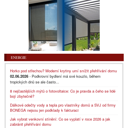
ENERGIE
Horko pod střechou? Moderní krytiny umí snížit přehřívání domu
02.06.2026
- Podkrovní bydlení má své kouzlo, během
tropických dnů se ale často...
8 nejčastějších mýtů o fotovoltaice: Co je pravda a čeho se lidé
bojí zbytečně?
Dálkové odečty vody a tepla pro vlastníky domů a SVJ od firmy
BONEGA nejsou jen podklady k fakturaci
Jak vybrat venkovní stínění: Co se vyplatí v roce 2026 a jak
zabránit přehřívání domu