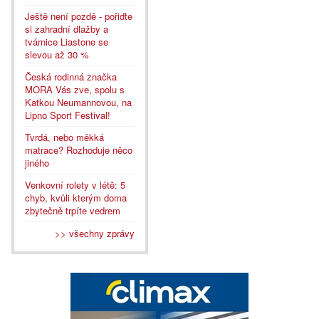
Ještě není pozdě - pořiďte
si zahradní dlažby a
tvárnice Liastone se
slevou až 30 %
Česká rodinná značka
MORA Vás zve, spolu s
Katkou Neumannovou, na
Lipno Sport Festival!
Tvrdá, nebo měkká
matrace? Rozhoduje něco
jiného
Venkovní rolety v létě: 5
chyb, kvůli kterým doma
zbytečně trpíte vedrem
>> všechny zprávy