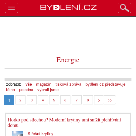
Toggle
navigation
Energie
zobrazit:
vše
magazín
tisková zpráva
bydlení.cz představuje
téma
poradna
vybrali jsme
1
2
3
4
5
6
7
8
>
>>
Horko pod střechou? Moderní krytiny umí snížit přehřívání
domu
Střešní krytiny