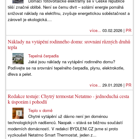
Domácí fotovoltaické elektrárny se v České republice
těší značné oblibě. Není se čemu divit – solární energie pomáhá
snižovat náklady na elektřinu, zvyšuje energetickou soběstačnost a
zároveň je ekologická....
více...
03.02.2026 |
PR
Náklady na vytápění rodinného domu: srovnání různých druhů
tepla
Tepelná čerpadla
Jaké jsou náklady na vytápění rodinného domu?
Podívejte se na srovnání tepelného čerpadla, plynu, elektrokotle,
dřeva a pelet.
více...
29.01.2026 |
PR
Redakce testuje: Chytrý termostat Netatmo - jednoduchá cesta
k úsporám i pohodlí
Teplo v domě
Chytré vytápění už dávno není jen doménou
technologických nadšenců. Naopak – stává se běžnou součástí
moderních domácností. V redakci BYDLENI.CZ jsme si proto
vyzkoušeli Netatmo Smart Thermostat, jeden z...