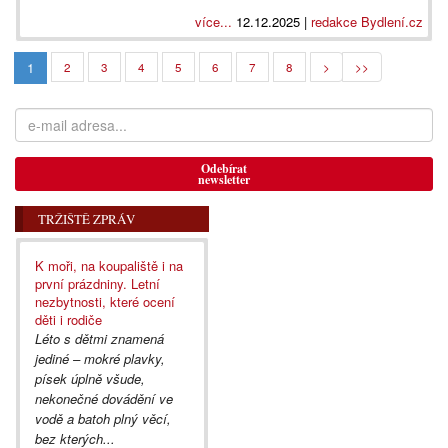
více...
12.12.2025 |
redakce Bydlení.cz
1
2
3
4
5
6
7
8
>
>>
Odebírat
newsletter
TRŽIŠTĚ ZPRÁV
K moři, na koupaliště i na
první prázdniny. Letní
nezbytnosti, které ocení
děti i rodiče
Léto s dětmi znamená
jediné – mokré plavky,
písek úplně všude,
nekonečné dovádění ve
vodě a batoh plný věcí,
bez kterých...