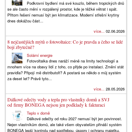
Podkrovní bydlení má své kouzlo, během tropických dnů
se ale často mění v rozpálený prostor, kde je těžké větrat i spát.
Přitom řešení nemusí být jen klimatizace. Moderní střešní krytiny
dnes dokážou část...
více...
02.06.2026
8 nejčastějších mýtů o fotovoltaice: Co je pravda a čeho se lidé
bojí zbytečně?
Solární energie
Fotovoltaika dnes naráží méně na limity technologií a
mnohem více na obavy lidí z toho, co přijde po instalaci. Změní stát
pravidla? Připojí mě distributoři? A postará se někdo o můj systém
za deset let? Právě tyto...
více...
28.05.2026
Dálkové odečty vody a tepla pro vlastníky domů a SVJ
od firmy BONEGA nejsou jen podklady k fakturaci
Teplo v domě
Dálkové odečty od roku 2027 nemusí být jen povinnost.
Nejen vlastníkům domů, ale také všem obyvatelům přináší systém
BONEGA lepší kontrolu nad spotřebou, úspory i ochranu majetku.