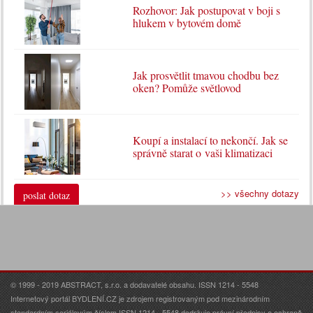
Rozhovor: Jak postupovat v boji s
hlukem v bytovém domě
Jak prosvětlit tmavou chodbu bez
oken? Pomůže světlovod
Koupí a instalací to nekončí. Jak se
správně starat o vaši klimatizaci
>> všechny dotazy
poslat dotaz
© 1999 - 2019 ABSTRACT, s.r.o. a dodavatelé obsahu. ISSN 1214 - 5548
Internetový portál BYDLENÍ.CZ je zdrojem registrovaným pod mezinárodním
standardním seriálovým číslem ISSN 1214 - 5548 dodržuje právní předpisy o ochraně