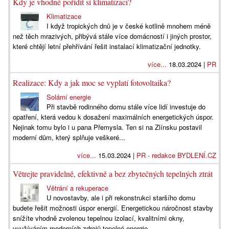
Kdy je vhodné pořídit si klimatizaci?
Klimatizace
I když tropických dnů je v české kotlině mnohem méně
než těch mrazivých, přibývá stále více domácností i jiných prostor,
které chtějí letní přehřívání řešit instalací klimatizační jednotky.
více...
18.03.2024 |
PR
Realizace: Kdy a jak moc se vyplatí fotovoltaika?
Solární energie
Při stavbě rodinného domu stále více lidí investuje do
opatření, která vedou k dosažení maximálních energetických úspor.
Nejinak tomu bylo i u pana Přemysla. Ten si na Zlínsku postavil
moderní dům, který splňuje veškeré...
více...
15.03.2024 |
PR - redakce BYDLENÍ.CZ
Větrejte pravidelně, efektivně a bez zbytečných tepelných ztrát
Větrání a rekuperace
U novostavby, ale i při rekonstrukci staršího domu
budete řešit možnosti úspor energií. Energetickou náročnost stavby
snížíte vhodně zvolenou tepelnou izolací, kvalitními okny,
využíváním moderních zdrojů tepelné energie,...