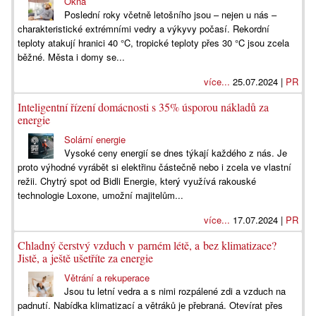
Okna
Poslední roky včetně letošního jsou – nejen u nás –
charakteristické extrémními vedry a výkyvy počasí. Rekordní
teploty atakují hranici 40 °C, tropické teploty přes 30 °C jsou zcela
běžné. Města i domy se...
více...
25.07.2024 |
PR
Inteligentní řízení domácnosti s 35% úsporou nákladů za
energie
Solární energie
Vysoké ceny energií se dnes týkají každého z nás. Je
proto výhodné vyrábět si elektřinu částečně nebo i zcela ve vlastní
režii. Chytrý spot od Bidli Energie, který využívá rakouské
technologie Loxone, umožní majitelům...
více...
17.07.2024 |
PR
Chladný čerstvý vzduch v parném létě, a bez klimatizace?
Jistě, a ještě ušetříte za energie
Větrání a rekuperace
Jsou tu letní vedra a s nimi rozpálené zdi a vzduch na
padnutí. Nabídka klimatizací a větráků je přebraná. Otevírat přes