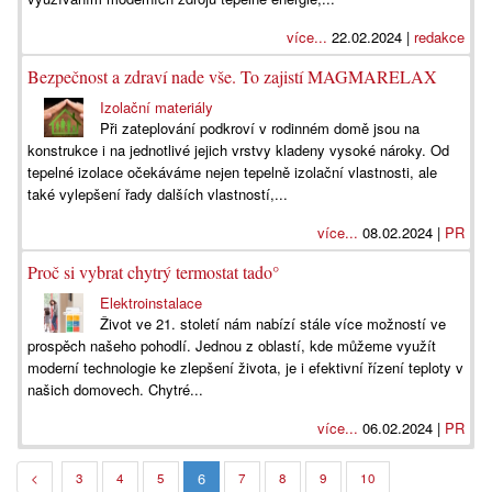
více...
22.02.2024 |
redakce
Bezpečnost a zdraví nade vše. To zajistí MAGMARELAX
Izolační materiály
Při zateplování podkroví v rodinném domě jsou na
konstrukce i na jednotlivé jejich vrstvy kladeny vysoké nároky. Od
tepelné izolace očekáváme nejen tepelně izolační vlastnosti, ale
také vylepšení řady dalších vlastností,...
více...
08.02.2024 |
PR
Proč si vybrat chytrý termostat tado°
Elektroinstalace
Život ve 21. století nám nabízí stále více možností ve
prospěch našeho pohodlí. Jednou z oblastí, kde můžeme využít
moderní technologie ke zlepšení života, je i efektivní řízení teploty v
našich domovech. Chytré...
více...
06.02.2024 |
PR
6
<
3
4
5
7
8
9
10