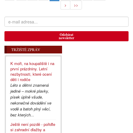
>
>>
Odebírat
newsletter
TRŽIŠTĚ ZPRÁV
K moři, na koupaliště i na
první prázdniny. Letní
nezbytnosti, které ocení
děti i rodiče
Léto s dětmi znamená
jediné – mokré plavky,
písek úplně všude,
nekonečné dovádění ve
vodě a batoh plný věcí,
bez kterých...
Ještě není pozdě - pořiďte
si zahradní dlažby a