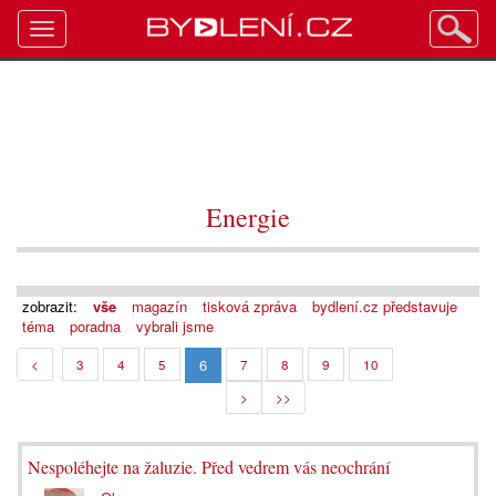
Toggle
navigation
Energie
zobrazit:
vše
magazín
tisková zpráva
bydlení.cz představuje
téma
poradna
vybrali jsme
6
<
3
4
5
7
8
9
10
>
>>
Nespoléhejte na žaluzie. Před vedrem vás neochrání