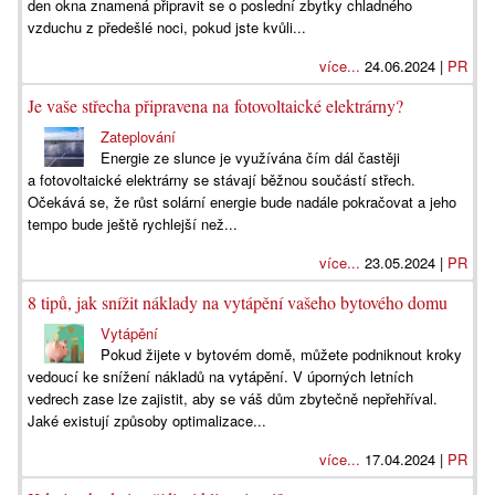
den okna znamená připravit se o poslední zbytky chladného
vzduchu z předešlé noci, pokud jste kvůli...
více...
24.06.2024 |
PR
Je vaše střecha připravena na fotovoltaické elektrárny?
Zateplování
Energie ze slunce je využívána čím dál častěji
a fotovoltaické elektrárny se stávají běžnou součástí střech.
Očekává se, že růst solární energie bude nadále pokračovat a jeho
tempo bude ještě rychlejší než...
více...
23.05.2024 |
PR
8 tipů, jak snížit náklady na vytápění vašeho bytového domu
Vytápění
Pokud žijete v bytovém domě, můžete podniknout kroky
vedoucí ke snížení nákladů na vytápění. V úporných letních
vedrech zase lze zajistit, aby se váš dům zbytečně nepřehříval.
Jaké existují způsoby optimalizace...
více...
17.04.2024 |
PR