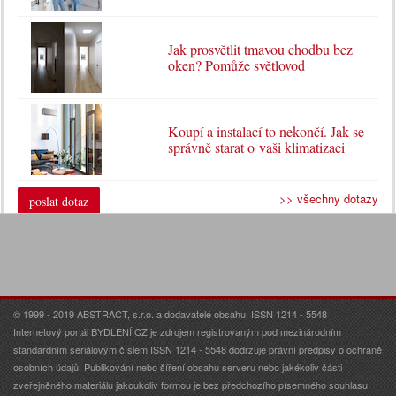
Jak prosvětlit tmavou chodbu bez
oken? Pomůže světlovod
Koupí a instalací to nekončí. Jak se
správně starat o vaši klimatizaci
>> všechny dotazy
poslat dotaz
© 1999 - 2019 ABSTRACT, s.r.o. a dodavatelé obsahu. ISSN 1214 - 5548
Internetový portál BYDLENÍ.CZ je zdrojem registrovaným pod mezinárodním
standardním seriálovým číslem ISSN 1214 - 5548 dodržuje právní předpisy o ochraně
osobních údajů. Publikování nebo šíření obsahu serveru nebo jakékoliv části
zveřejněného materiálu jakoukoliv formou je bez předchozího písemného souhlasu