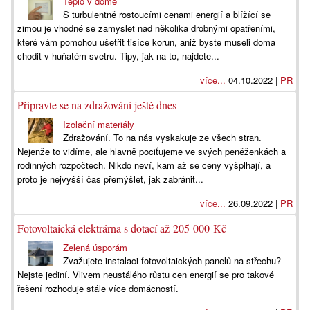
Teplo v domě
S turbulentně rostoucími cenami energií a blížící se
zimou je vhodné se zamyslet nad několika drobnými opatřeními,
které vám pomohou ušetřit tisíce korun, aniž byste museli doma
chodit v huňatém svetru. Tipy, jak na to, najdete...
více...
04.10.2022 |
PR
Připravte se na zdražování ještě dnes
Izolační materiály
Zdražování. To na nás vyskakuje ze všech stran.
Nejenže to vidíme, ale hlavně pociťujeme ve svých peněženkách a
rodinných rozpočtech. Nikdo neví, kam až se ceny vyšplhají, a
proto je nejvyšší čas přemýšlet, jak zabránit...
více...
26.09.2022 |
PR
Fotovoltaická elektrárna s dotací až 205 000 Kč
Zelená úsporám
Zvažujete instalaci fotovoltaických panelů na střechu?
Nejste jediní. Vlivem neustálého růstu cen energií se pro takové
řešení rozhoduje stále více domácností.