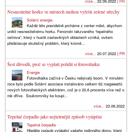
více...
22.09.2022 |
PR
Nesnesitelné horko ve městech mohou vyřešit zelené střechy
Solární energie
Každé léto pravidelně prcháme z center měst, abychom
unikli nesnesitelnému horku. Fenomén takzvaného “tepelného
ostrova”, který v hustě zastavěných oblastech vzniká, ovšem
představuje skutečný problém, který kromě...
více...
20.07.2022 |
PR
Šest důvodů, proč se vyplatí pořídit si fotovoltaiku
Energie
Fotovoltaika zažívá v Česku nebývalý boom. V minulém
roce bylo podle Solární asociace instalováno celkem 62 megawattů
nových fotovoltaických elektráren, což je o 20,6 procenta více než o
rok dříve. Soukromníky ke koupi...
více...
23.06.2022
Tepelné čerpadlo jako nejšetrnější způsob vytápění
Tepelná čerpadla
Hledáte způsob vytápění vašeho rodinného domu, který