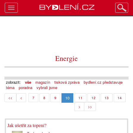
Toggle
navigation
Energie
zobrazit:
vše
magazín
tisková zpráva
bydlení.cz představuje
téma
poradna
vybrali jsme
10
<<
<
7
8
9
11
12
13
14
>
>>
Jak ušetřit za topení?