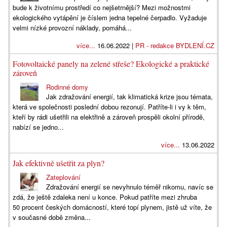
bude k životnímu prostředí co nejšetrnější? Mezi možnostmi
ekologického vytápění je číslem jedna tepelné čerpadlo. Vyžaduje
velmi nízké provozní náklady, pomáhá...
více...
16.06.2022 |
PR - redakce BYDLENÍ.CZ
Fotovoltaické panely na zelené střeše? Ekologické a praktické
zároveň
Rodinné domy
Jak zdražování energií, tak klimatická krize jsou témata,
která ve společnosti poslední dobou rezonují. Patříte-li i vy k těm,
kteří by rádi ušetřili na elektřině a zároveň prospěli okolní přírodě,
nabízí se jedno...
více...
13.06.2022
Jak efektivně ušetřit za plyn?
Zateplování
Zdražování energií se nevyhnulo téměř nikomu, navíc se
zdá, že ještě zdaleka není u konce. Pokud patříte mezi zhruba
50 procent českých domácností, které topí plynem, jistě už víte, že
v současné době změna...