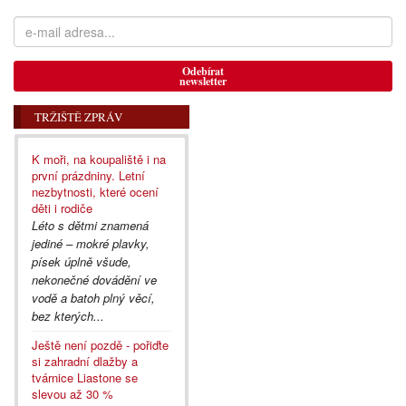
Odebírat
newsletter
TRŽIŠTĚ ZPRÁV
K moři, na koupaliště i na
první prázdniny. Letní
nezbytnosti, které ocení
děti i rodiče
Léto s dětmi znamená
jediné – mokré plavky,
písek úplně všude,
nekonečné dovádění ve
vodě a batoh plný věcí,
bez kterých...
Ještě není pozdě - pořiďte
si zahradní dlažby a
tvárnice Liastone se
slevou až 30 %