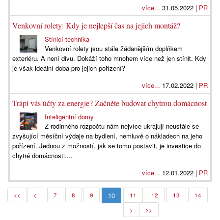
více...
31.05.2022 |
PR
Venkovní rolety: Kdy je nejlepší čas na jejich montáž?
Stínicí technika
Venkovní rolety jsou stále žádanějším doplňkem
exteriéru. A není divu. Dokáží toho mnohem více než jen stínit. Kdy
je však ideální doba pro jejich pořízení?
více...
17.02.2022 |
PR
Trápí vás účty za energie? Začněte budovat chytrou domácnost
Inteligentní domy
Z rodinného rozpočtu nám nejvíce ukrajují neustále se
zvyšující měsíční výdaje na bydlení, nemluvě o nákladech na jeho
pořízení. Jednou z možností, jak se tomu postavit, je investice do
chytré domácnosti....
více...
12.01.2022 |
PR
10
<<
<
7
8
9
11
12
13
14
>
>>