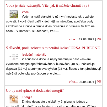
Voda je stále vzácnější. Víte, jak ji můžete chránit i vy?
Voda
Vody na naší planetě je už nyní nedostatek a zdroje
ubývají. I když Češi patří k šetrnějším národům, spotřeba vody
každoročně stoupá a denně dnes dosahuje v průměru 89 litrů na
osobu. V kontextu skutečnosti, že 2...
více...
19.08.2021 |
PR
5 důvodů, proč izolovat s minerální izolací URSA PUREONE
Izolační materiály
V současné době je nejvýznamnější část veškeré
vyrobené energie spotřebovávána v budovách (40 %), následuje
doprava (32 %) a průmyslová výroba (28 %). Budovy tak představují
největší potenciál pro úsporu energie....
více...
23.06.2021 |
PR
Co by měl splňovat dodavatel energií?
Energie
Změna dodavatele elektřiny či plynu je jednou z
možností, jak ušetřit v rodinném rozpočtu nemalé peníze. Při jeho