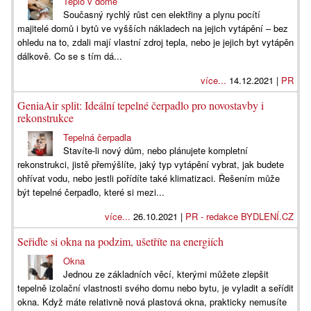
Teplo v domě
Současný rychlý růst cen elektřiny a plynu pocítí
majitelé domů i bytů ve vyšších nákladech na jejich vytápění – bez
ohledu na to, zdali mají vlastní zdroj tepla, nebo je jejich byt vytápěn
dálkově. Co se s tím dá...
více...
14.12.2021 |
PR
GeniaAir split: Ideální tepelné čerpadlo pro novostavby i
rekonstrukce
Tepelná čerpadla
Stavíte-li nový dům, nebo plánujete kompletní
rekonstrukci, jistě přemýšlíte, jaký typ vytápění vybrat, jak budete
ohřívat vodu, nebo jestli pořídíte také klimatizaci. Řešením může
být tepelné čerpadlo, které si mezi...
více...
26.10.2021 |
PR - redakce BYDLENÍ.CZ
Seřiďte si okna na podzim, ušetříte na energiích
Okna
Jednou ze základních věcí, kterými můžete zlepšit
tepelně izolační vlastnosti svého domu nebo bytu, je vyladit a seřídit
okna. Když máte relativně nová plastová okna, prakticky nemusíte