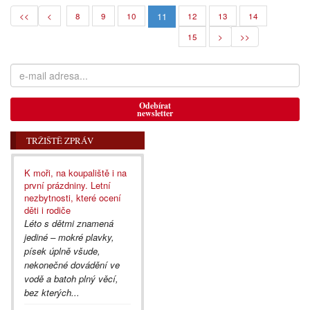
11
<<
<
8
9
10
12
13
14
15
>
>>
Odebírat
newsletter
TRŽIŠTĚ ZPRÁV
K moři, na koupaliště i na
první prázdniny. Letní
nezbytnosti, které ocení
děti i rodiče
Léto s dětmi znamená
jediné – mokré plavky,
písek úplně všude,
nekonečné dovádění ve
vodě a batoh plný věcí,
bez kterých...