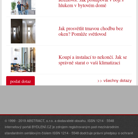
hlukem v bytovém domě
Jak prosvětlit tmavou chodbu bez
oken? Pomůže světlovod
Koupí a instalací to nekončí. Jak se
správně starat o vaši klimatizaci
>> všechny dotazy
poslat dotaz
© 1999 - 2019 ABSTRACT, s.r.o. a dodavatelé obsahu. ISSN 1214 - 5548
Internetový portál BYDLENÍ.CZ je zdrojem registrovaným pod mezinárodním
standardním seriálovým číslem ISSN 1214 - 5548 dodržuje právní předpisy o ochraně