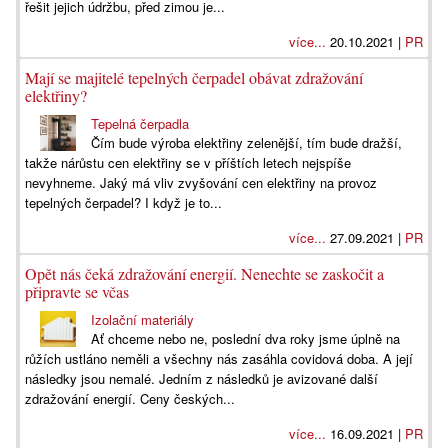
řešit jejich údržbu, před zimou je...
více...
20.10.2021 |
PR
Mají se majitelé tepelných čerpadel obávat zdražování
elektřiny?
Tepelná čerpadla
Čím bude výroba elektřiny zelenější, tím bude dražší,
takže nárůstu cen elektřiny se v příštích letech nejspíše
nevyhneme. Jaký má vliv zvyšování cen elektřiny na provoz
tepelných čerpadel? I když je to...
více...
27.09.2021 |
PR
Opět nás čeká zdražování energií. Nenechte se zaskočit a
připravte se včas
Izolační materiály
Ať chceme nebo ne, poslední dva roky jsme úplně na
růžích ustláno neměli a všechny nás zasáhla covidová doba. A její
následky jsou nemalé. Jedním z následků je avizované další
zdražování energií. Ceny českých...
více...
16.09.2021 |
PR