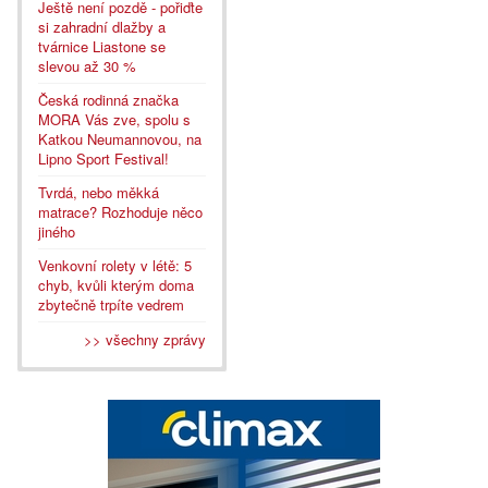
Ještě není pozdě - pořiďte
si zahradní dlažby a
tvárnice Liastone se
slevou až 30 %
Česká rodinná značka
MORA Vás zve, spolu s
Katkou Neumannovou, na
Lipno Sport Festival!
Tvrdá, nebo měkká
matrace? Rozhoduje něco
jiného
Venkovní rolety v létě: 5
chyb, kvůli kterým doma
zbytečně trpíte vedrem
>> všechny zprávy