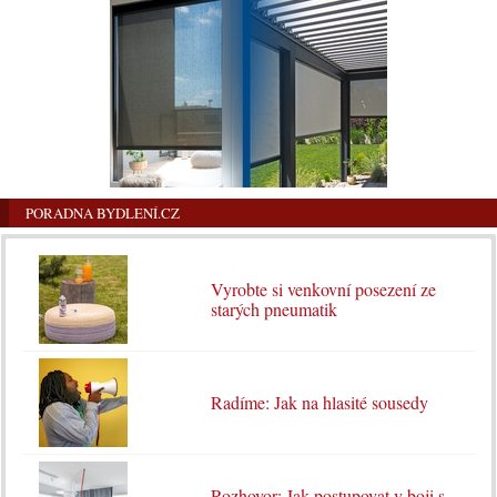
PORADNA BYDLENÍ.CZ
Vyrobte si venkovní posezení ze
starých pneumatik
Radíme: Jak na hlasité sousedy
Rozhovor: Jak postupovat v boji s