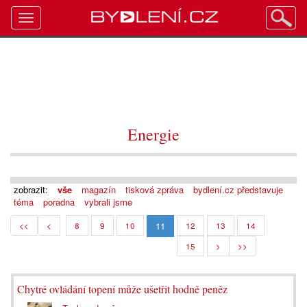
Toggle
navigation
Energie
zobrazit:
vše
magazín
tisková zpráva
bydlení.cz představuje
téma
poradna
vybrali jsme
11
<<
<
8
9
10
12
13
14
15
>
>>
Chytré ovládání topení může ušetřit hodně peněz