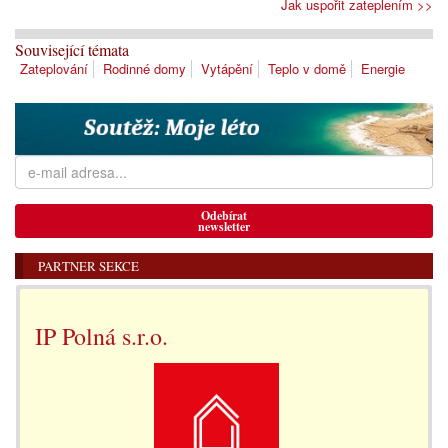
Jak uspořit zateplením >>
Související témata
Zateplování
Rodinné domy
Vytápění
Teplo v domě
Energie
Odebírat
newsletter
PARTNER SEKCE
IP Polná s.r.o.