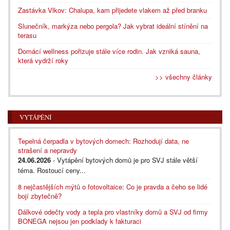
Zastávka Vlkov: Chalupa, kam přijedete vlakem až před branku
Slunečník, markýza nebo pergola? Jak vybrat ideální stínění na
terasu
Domácí wellness pořizuje stále více rodin. Jak vzniká sauna,
která vydrží roky
>> všechny články
VYTÁPĚNÍ
Tepelná čerpadla v bytových domech: Rozhodují data, ne
strašení a nepravdy
24.06.2026
- Vytápění bytových domů je pro SVJ stále větší
téma. Rostoucí ceny...
8 nejčastějších mýtů o fotovoltaice: Co je pravda a čeho se lidé
bojí zbytečně?
Dálkové odečty vody a tepla pro vlastníky domů a SVJ od firmy
BONEGA nejsou jen podklady k fakturaci