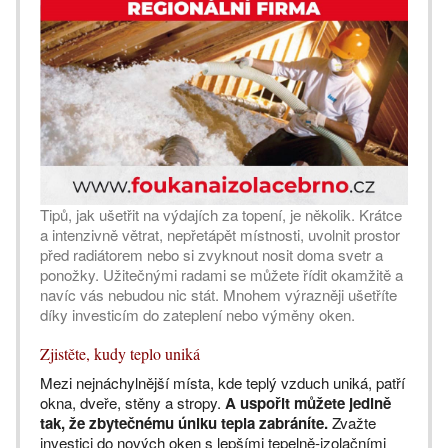
Tipů, jak ušetřit na výdajích za topení, je několik. Krátce
a intenzivně větrat, nepřetápět místnosti, uvolnit prostor
před radiátorem nebo si zvyknout nosit doma svetr a
ponožky. Užitečnými radami se můžete řídit okamžitě a
navíc vás nebudou nic stát. Mnohem výrazněji ušetříte
díky investicím do zateplení nebo výměny oken.
Zjistěte, kudy teplo uniká
Mezi nejnáchylnější místa, kde teplý vzduch uniká, patří
okna, dveře, stěny a stropy.
A uspořit můžete jedině
tak, že zbytečnému úniku tepla zabráníte.
Zvažte
investici do nových oken s lepšími tepelně-izolačními