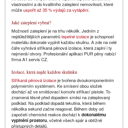
vlastnostmi a do kvalitního zateplení nemovitosti, které
může
uspořit až 35 % výdajů za vytápění
.
Jaké zateplení vybrat?
Možností zateplení je na trhu několik. Jedním z
nejdůležitějších parametrů
tepelné izolace
je schopnost
materiálu dokonale vyplnit každou skulinu. A zde na celé
čáře vyhrává stříkaná pěnová izolace, která zaplní i ty
nejmenší otvory. Profesionální aplikaci PUR pěny nabízí
firma A1 servis CZ.
Izolace, která najde každou skulinku
Stříkaná pěnová izolace
je tvořena dvoukomponentním
polymerním systémem. Ke smísení obou složek
dochází až ve směšovací komoře stříkací pistole. To
znamená těsně před dopadem směsi na zateplovaný
podklad. Na podklad dopadá tekutina, která během
několika sekund začne reagovat. Během doby od
započetí chemické reakce dochází k
dokonalému
vyplnění prostoru
, včetně všech spár a obtížně
přístupných detailů.