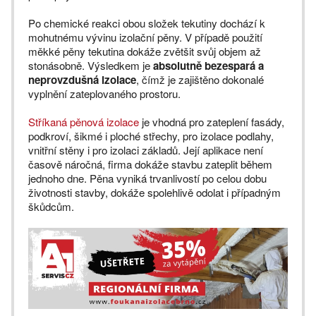
Po chemické reakci obou složek tekutiny dochází k
mohutnému vývinu izolační pěny. V případě použití
měkké pěny tekutina dokáže zvětšit svůj objem až
stonásobně. Výsledkem je
absolutně bezespará a
neprovzdušná izolace
, čímž je zajištěno dokonalé
vyplnění zateplovaného prostoru.
Stříkaná pěnová izolace
je vhodná pro zateplení fasády,
podkroví, šikmé i ploché střechy, pro izolace podlahy,
vnitřní stěny i pro izolaci základů. Její aplikace není
časově náročná, firma dokáže stavbu zateplit během
jednoho dne. Pěna vyniká trvanlivostí po celou dobu
životnosti stavby, dokáže spolehlivě odolat i případným
škůdcům.