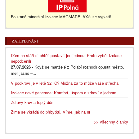
Foukaná minerální izolace MAGMARELAX® se vyplatí!
ZATEPLOVÁNÍ
Dům na stáří si chtěli postavit jen jednou. Proto výběr izolace
nepodcenili
27.07.2026
- Když se manželé z Polabí rozhodli opustit město,
měli jasno –...
V podkroví je v létě 32 °C? Možná za to může vaše střecha
Izolace nové generace: Komfort, úspora a zdraví v jednom
Zdravý krov a teplý dům
Zima se vkrádá do příbytků. Víme, jak na ni
>> všechny články