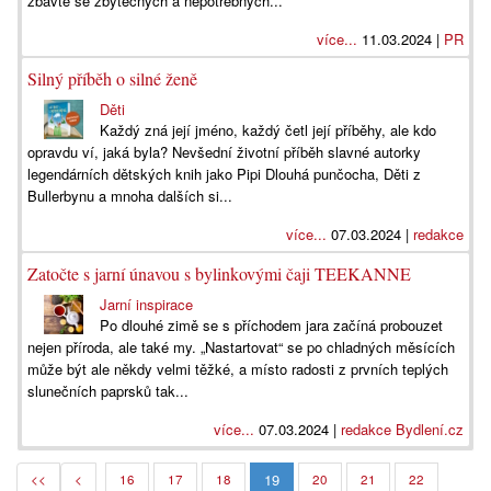
zbavte se zbytečných a nepotřebných...
více...
11.03.2024 |
PR
Silný příběh o silné ženě
Děti
Každý zná její jméno, každý četl její příběhy, ale kdo
opravdu ví, jaká byla? Nevšední životní příběh slavné autorky
legendárních dětských knih jako Pipi Dlouhá punčocha, Děti z
Bullerbynu a mnoha dalších si...
více...
07.03.2024 |
redakce
Zatočte s jarní únavou s bylinkovými čaji TEEKANNE
Jarní inspirace
Po dlouhé zimě se s příchodem jara začíná probouzet
nejen příroda, ale také my. „Nastartovat“ se po chladných měsících
může být ale někdy velmi těžké, a místo radosti z prvních teplých
slunečních paprsků tak...
více...
07.03.2024 |
redakce Bydlení.cz
19
<<
<
16
17
18
20
21
22