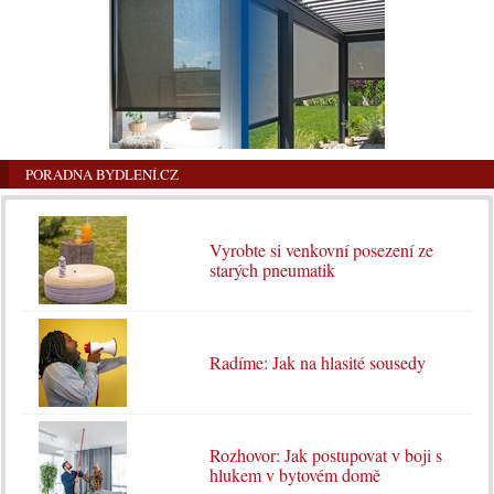
PORADNA BYDLENÍ.CZ
Vyrobte si venkovní posezení ze
starých pneumatik
Radíme: Jak na hlasité sousedy
Rozhovor: Jak postupovat v boji s
hlukem v bytovém domě