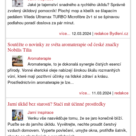
Jaké je tajemství snadného a rychlého úklidu? Správně
zvolený úklidový pomocník! Plochý mop a kbelík se šlapacím
pedálem Vileda Ultramax TURBO Microfibre 2v1 si se špinavou
podlahou poradí doslova za pár minut.
více...
12.03.2024 |
redakce Bydlení.cz
Soutěžte o novinky ze světa aromaterapie od české značky
Nobilis Tilia
Aromaterapie
Aromaterapie, to je dokonalá synergie čistých esencí
přírody. Vonné éterické oleje nabízejí širokou škálu rozmanitých
vůní, které mají pozitivní účinky na lidské zdraví a krásu.
Prostřednictvím aromaterapie je lze...
více...
11.03.2024 |
redakce
Jarní úklid bez starostí? Stačí mít účinné prostředky
Jarní inspirace
Venku vše nasvědčuje tomu, že se jaro konečně blíží.
Pusťte se do jarního úklidu. Vyvětrejte, nechte proudit čerstvý
vzduch domovem. Vyperte povlečení, umyjte okna, protřiďte šatník,