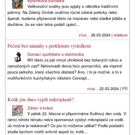
Bydlínkova kuchařka
Velikonoční svátky jsou spjaty s několika tradičními
pokrmy. Na Zelený čtvrtek uvaříme různé zelené polévky nebo
špenát, budeme připravovat těsto na mazanec nebo sladké jidáše a
doufáme, že se nám letos podaří upéct...
více...
26.03.2024 |
redakce
Pečení bez námahy s perfektním výsledkem
Domácí spotřebiče a elektronika
Mít těsto za pár minut uhnětené bez bolavých rukou a
namožených zad? Nehromadit doma tisíc pomocníků, ale vlastnit
pouze jednoho, který všechno obstará? Ano, i to je možné, a to s
multifunkčním kuchyňským robotem Concept...
více...
22.03.2024 |
PR
Kolik jste dnes vypili mikroplastů?
Zdraví a krása
V pátek 22. března si připomínáme Světový den vody. V
rámci tohoto tématu nelze opomenout výskyt mikroplastů ve vodě.
Je možné je redukovat? Co pro to můžeme udělat? Podle poslední
studie bychom mohli ovlivnit aspoň to, kolik...