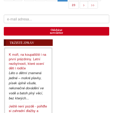
23
>
>>
Odebírat
newsletter
TRŽIŠTĚ ZPRÁV
K moři, na koupaliště i na
první prázdniny. Letní
nezbytnosti, které ocení
děti i rodiče
Léto s dětmi znamená
jediné – mokré plavky,
písek úplně všude,
nekonečné dovádění ve
vodě a batoh plný věcí,
bez kterých...
Ještě není pozdě - pořiďte
si zahradní dlažby a