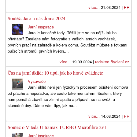
více...
21.03.2024 |
PR
Soutěž: Jaro u nás doma 2024
Jarní inspirace
Jaro je konečně tady. Těšili jste se na něj? Jak ho
přivítáte? Zasílejte nám fotografie z vašich jarních vycházek,
prvních prací na zahradě a kolem domu. Soutěžit můžete s fotkami
pučících stromů, prvních květin,...
více...
19.03.2024 |
redakce Bydlení.cz
Čas na jarní úklid: 10 tipů, jak ho hravě zvládnete
Vysavače
Jarní úklid není jen fyzickým procesem očištění domova
od prachu a nepořádku, ale často také mentálním rituálem, který
nám pomáhá zbavit se zimní apatie a připravit se na svěží a
slunečné dny. Dáme vám tipy, jak na...
více...
14.03.2024 |
PR
Soutěž o Vileda Ultramax TURBO Microfibre 2v1
Jarní inspirace