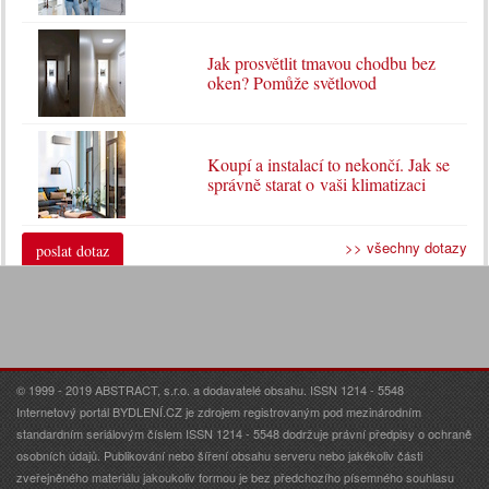
Jak prosvětlit tmavou chodbu bez
oken? Pomůže světlovod
Koupí a instalací to nekončí. Jak se
správně starat o vaši klimatizaci
>> všechny dotazy
poslat dotaz
© 1999 - 2019 ABSTRACT, s.r.o. a dodavatelé obsahu. ISSN 1214 - 5548
Internetový portál BYDLENÍ.CZ je zdrojem registrovaným pod mezinárodním
standardním seriálovým číslem ISSN 1214 - 5548 dodržuje právní předpisy o ochraně
osobních údajů. Publikování nebo šíření obsahu serveru nebo jakékoliv části
zveřejněného materiálu jakoukoliv formou je bez předchozího písemného souhlasu