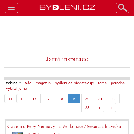
Toggle
navigation
Jarní inspirace
zobrazit:
vše
magazín
bydlení.cz představuje
téma
poradna
vybrali jsme
19
<<
<
16
17
18
20
21
22
23
>
>>
Co se jí u Pepy Nemravy na Velikonoce? Sekaná a hlavička