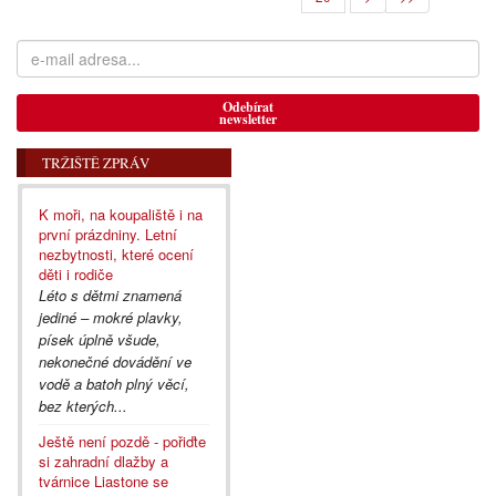
Odebírat
newsletter
TRŽIŠTĚ ZPRÁV
K moři, na koupaliště i na
první prázdniny. Letní
nezbytnosti, které ocení
děti i rodiče
Léto s dětmi znamená
jediné – mokré plavky,
písek úplně všude,
nekonečné dovádění ve
vodě a batoh plný věcí,
bez kterých...
Ještě není pozdě - pořiďte
si zahradní dlažby a
tvárnice Liastone se