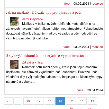
více...
08.05.2024 |
redakce
Jak na muškáty: Důležité tipy pro výsadbu a péči
Jarní inspirace
Muškáty v balkónových truhlících, květináčích a na
záhonech navozují letní náladu i příjemnou atmosféru. Pokud budete
dodržovat několik zásadních rad pro výsadbu a péči, odvděčí se
vám tyto původem jihoafrické...
více...
03.05.2024 |
redakce
5 stylových náramků, do kterých se vyplatí investovat
Zdraví a krása
Náramek patří mezi šperky, kter‎é jsou nejen módním
doplňkem, ale zároveň vyjádřením naší osobnosti. Provázejí nás
všedními dny i v‎ýjimečn‎ými událostmi. Inspirujte se klasickými typy
náramků a vyberte...
více...
29.04.2024
16
<<
<
13
14
15
17
18
19
20
>
>>