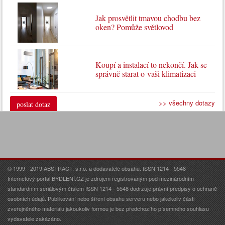
Jak prosvětlit tmavou chodbu bez
oken? Pomůže světlovod
Koupí a instalací to nekončí. Jak se
správně starat o vaši klimatizaci
>> všechny dotazy
poslat dotaz
© 1999 - 2019 ABSTRACT, s.r.o. a dodavatelé obsahu. ISSN 1214 - 5548
Internetový portál BYDLENÍ.CZ je zdrojem registrovaným pod mezinárodním
standardním seriálovým číslem ISSN 1214 - 5548 dodržuje právní předpisy o ochraně
osobních údajů. Publikování nebo šíření obsahu serveru nebo jakékoliv části
zveřejněného materiálu jakoukoliv formou je bez předchozího písemného souhlasu
vydavatele zakázáno.