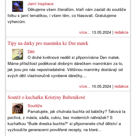
Jarní inspirace
Děkujeme všem čtenářům, kteří nám zaslali do soutěže
fotku s jarní tematikou, i všem těm, co hlasovali. Gratulujeme
výhercům.
více...
13.05.2024 |
redakce
Tipy na dárky pro maminku ke Dni matek
Děti
O druhé květnové neděli si připomínáme Den matek.
Máme příležitost poděkovat drobným dárečkem maminkám za to,
jak jsou pro nás nepostradatelné. Většinou maminky dostávají od
svých dětí vlastnoručně vyrobené dárečky,...
více...
10.05.2024 |
redakce
Soutěž o kuchařku Kristýny Bubeníkové
Soutěže
Pamatujete, jak chutnala buchta od babičky? Taková ta
poctivá, z másla, sádla, cukru, bez moderních náhražek? S
kuchařkou "Bude dneska buchta?" si připomenete chuť dětství a
vyzkoušíte generacemi prověřené recepty, na které...