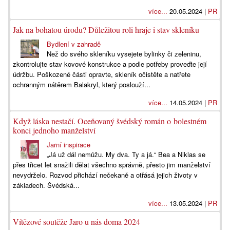
více...
20.05.2024 |
PR
Jak na bohatou úrodu? Důležitou roli hraje i stav skleníku
Bydlení v zahradě
Než do svého skleníku vysejete bylinky či zeleninu,
zkontrolujte stav kovové konstrukce a podle potřeby proveďte její
údržbu. Poškozené části opravte, skleník očistěte a natřete
ochranným nátěrem Balakryl, který poslouží...
více...
14.05.2024 |
PR
Když láska nestačí. Oceňovaný švédský román o bolestném
konci jednoho manželství
Jarní inspirace
„Já už dál nemůžu. My dva. Ty a já.“ Bea a Niklas se
přes třicet let snažili dělat všechno správně, přesto jim manželství
nevydrželo. Rozvod přichází nečekaně a otřásá jejich životy v
základech. Švédská...
více...
13.05.2024 |
PR
Vítězové soutěže Jaro u nás doma 2024