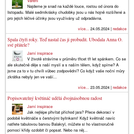
Vaření
Najdeme je snad na každé louce, rostou od února do
listopadu. Malé sedmikrásky chudobky jsou u nás hojně rozšířené a
pro jejich léčivé účinky jsou využívány už odpradávna.
více...
24.05.2024 |
redakce
Spala čtyři roky. Teď nastal čas ji probudit. Ubodala Anna O.
své přátele?
Jarní inspirace
V životě strávíme v průměru třicet tři let spánkem. Co se
ale skutečně děje s naší myslí a s naším tělem, když spíme? A
jsme za to v tu chvíli vůbec zodpovědní? Co když vaše noční můry
zkrátka nebyly jen ve vaší...
více...
23.05.2024 |
redakce
Popisovatelný květináč udělá dvojnásobnou radost
Jarní inspirace
Jak nejlépe přivítat příchod jara? Přece dekorací v
podobě květináče s čerstvými bylinkami! Když květináč navíc
natřete tabulovou barvou Balakryl, můžete si ho vlastnoručně
pomocí křídy ozdobit či popsat. Nebo na něj...