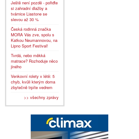
Ještě není pozdě - pořiďte
si zahradní dlažby a
tvárnice Liastone se
slevou až 30 %
Česká rodinná značka
MORA Vás zve, spolu s
Katkou Neumannovou, na
Lipno Sport Festival!
Tvrdá, nebo měkká
matrace? Rozhoduje něco
jiného
Venkovní rolety v létě: 5
chyb, kvůli kterým doma
zbytečně trpíte vedrem
>> všechny zprávy