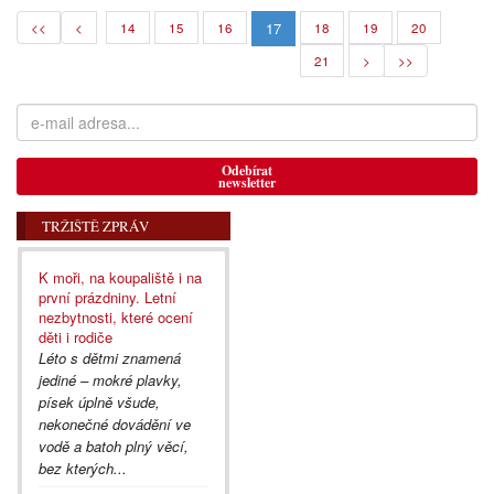
17
<<
<
14
15
16
18
19
20
21
>
>>
Odebírat
newsletter
TRŽIŠTĚ ZPRÁV
K moři, na koupaliště i na
první prázdniny. Letní
nezbytnosti, které ocení
děti i rodiče
Léto s dětmi znamená
jediné – mokré plavky,
písek úplně všude,
nekonečné dovádění ve
vodě a batoh plný věcí,
bez kterých...