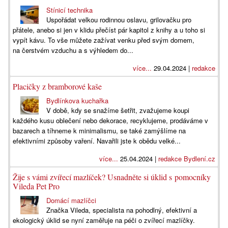
Stínicí technika
Uspořádat velkou rodinnou oslavu, grilovačku pro
přátele, anebo si jen v klidu přečíst pár kapitol z knihy a u toho si
vypít kávu. To vše můžete zažívat venku před svým domem,
na čerstvém vzduchu a s výhledem do...
více...
29.04.2024 |
redakce
Placičky z bramborové kaše
Bydlínkova kuchařka
V době, kdy se snažíme šetřit, zvažujeme koupi
každého kusu oblečení nebo dekorace, recyklujeme, prodáváme v
bazarech a tíhneme k minimalismu, se také zamýšlíme na
efektivními způsoby vaření. Navařili jste k obědu velké...
více...
25.04.2024 |
redakce Bydlení.cz
Žije s vámi zvířecí mazlíček? Usnadněte si úklid s pomocníky
Vileda Pet Pro
Domácí mazlíčci
Značka Vileda, specialista na pohodlný, efektivní a
ekologický úklid se nyní zaměřuje na péči o zvířecí mazlíčky.