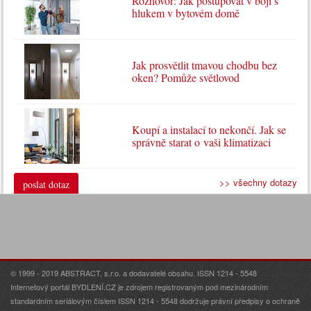
Rozhovor: Jak postupovat v boji s
hlukem v bytovém domě
Jak prosvětlit tmavou chodbu bez
oken? Pomůže světlovod
Koupí a instalací to nekončí. Jak se
správně starat o vaši klimatizaci
>> všechny dotazy
poslat dotaz
© 1999 - 2019 ABSTRACT, s.r.o. a dodavatelé obsahu. ISSN 1214 - 5548
Internetový portál BYDLENÍ.CZ je zdrojem registrovaným pod mezinárodním
standardním seriálovým číslem ISSN 1214 - 5548 dodržuje právní předpisy o ochraně