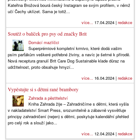
Kateřina Brožová bourá český Instagram se svým profilem, v němž
učí Čechy uklízet. Sama je totiž...
více...
17.04.2024 |
redakce
Soutěž o balíček pro psy od značky Brit
Domácí mazlíčci
Superprémiové kompletní krmivo, které dodá vašim
psím parťákům veškeré potřebné živiny, a navíc je šetrné k přírodě.
Nová receptura granulí Brit Care Dog Sustainable klade důraz na
udržitelnost, proto obsahuje hmyzí...
více...
16.04.2024 |
redakce
Vypěstujte si s dětmi rané brambory
Zahrada a pěstitelství
Kniha Zahrada žije – Zahradničíme s dětmi, která vyšla
v nakladatelství Smart Press, srozumitelně a zábavně vysvětluje
principy zahradničení (nejen) s dětmi, poskytuje kalendářní přehled
pro celý rok a slouží jako...
více...
12.04.2024 |
redakce