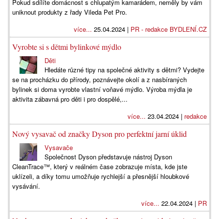
Pokud sdílíte domácnost s chlupatým kamarádem, neměly by vám
uniknout produkty z řady Vileda Pet Pro.
více...
25.04.2024 |
PR - redakce BYDLENÍ.CZ
Vyrobte si s dětmi bylinkové mýdlo
Děti
Hledáte různé tipy na společné aktivity s dětmi? Vydejte
se na procházku do přírody, poznávejte okolí a z nasbíraných
bylinek si doma vyrobte vlastní voňavé mýdlo. Výroba mýdla je
aktivita zábavná pro děti i pro dospělé,...
více...
23.04.2024 |
redakce
Nový vysavač od značky Dyson pro perfektní jarní úklid
Vysavače
Společnost Dyson představuje nástroj Dyson
CleanTrace™, který v reálném čase zobrazuje místa, kde jste
uklízeli, a díky tomu umožňuje rychlejší a přesnější hloubkové
vysávání.
více...
22.04.2024 |
PR