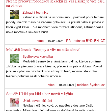
Nechte pracovat robotickou sekačku za vás a získejte více času
na zábavu
Zahradní technika
Zahrát si s dětmi na schovávanou, posbírat první letošní
jahody, naložit maso na večerní grilovačku s přáteli nebo si prostě v
klidu vypít kávu. To a mnohem více můžete stihnout, zatímco vaše
nová robotická sekačka bude...
více...
19.04.2024 |
PR - redakce BYDLENÍ.CZ
Medvědí česnek: Recepty a vliv na naše zdraví
Bydlínkova kuchařka
Medvědí česnek je známá jarní bylina, kterou sbíráme
zhruba na přelomu února a března, především pak v dubnu. Pokud
jste se vydali na procházku do stinných lesů, možná jste v okolí
lesních potůčků našli bohatou úrodu a...
více...
18.04.2024 |
redakce Bydlení.cz
Soutěž: Úklid pro klid a bez nervů v kýblu
Úklid, odvoz, čištění
Nejšťastnější je, když od návštěvy dostane čisticí
prostředky. Milovnice minimalismu a odpůrkyně lapačů prachu