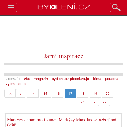
Toggle
navigation
Jarní inspirace
zobrazit:
vše
magazín
bydlení.cz představuje
téma
poradna
vybrali jsme
17
<<
<
14
15
16
18
19
20
21
>
>>
Markýzy chrání proti slunci. Markýzy Markilux se nebojí ani
deště