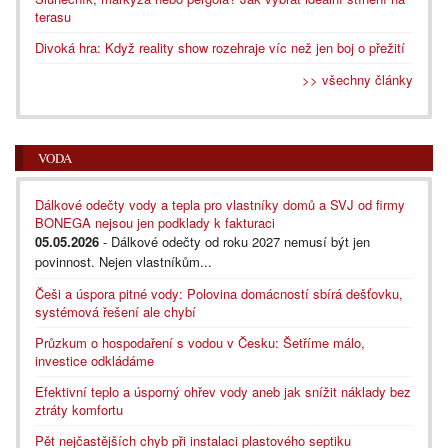
terasu
Divoká hra: Když reality show rozehraje víc než jen boj o přežití
>> všechny články
VODA
Dálkové odečty vody a tepla pro vlastníky domů a SVJ od firmy
BONEGA nejsou jen podklady k fakturaci
05.05.2026
- Dálkové odečty od roku 2027 nemusí být jen
povinnost. Nejen vlastníkům...
Češi a úspora pitné vody: Polovina domácností sbírá dešťovku,
systémová řešení ale chybí
Průzkum o hospodaření s vodou v Česku: Šetříme málo,
investice odkládáme
Efektivní teplo a úsporný ohřev vody aneb jak snížit náklady bez
ztráty komfortu
Pět nejčastějších chyb při instalaci plastového septiku