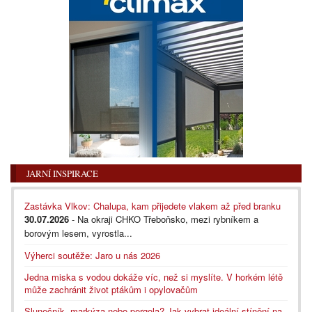
JARNÍ INSPIRACE
Zastávka Vlkov: Chalupa, kam přijedete vlakem až před branku
30.07.2026
- Na okraji CHKO Třeboňsko, mezi rybníkem a
borovým lesem, vyrostla...
Výherci soutěže: Jaro u nás 2026
Jedna miska s vodou dokáže víc, než si myslíte. V horkém létě
může zachránit život ptákům i opylovačům
Slunečník, markýza nebo pergola? Jak vybrat ideální stínění na