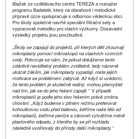
Blažek ze vzdělávacího centra TEREZA a manažer
programu Badatelé, který na obsahové i metodické
přípravě úzce spolupracuje s odbornou vědeckou obcí.
Pro školy společně navrhli speciální filtrační sety a
vypracovali metodiku pro vlastní výzkumy. Dosavadní
výsledky projektu jsou povzbudivé.
„Školy se zapojují do projektů, při kterých děti zkoumají
mikroplasty pomocí mikroskopů na vlastních vzorcích
vody. Potvrzuje se nám, že pokud dokážeme tento
zdánlivě neviditelný problém zviditelnit, tedy názorně
ukázat žákům, jak mikroplasty vypadají, roste jejich
motivace se problémem zabývat. Až když si uvědomí,
že tento problém je skutečně reálný, mohou přemýšlet
nad tím, jak se do jeho řešení zapojit.“
V případě
mikroplastů je podle jeho slov řešením právě změna
chování:
„Když budeme v pitném režimu preferovat
kohoutkovou vodu před balenou, šetříme naše tělo od
mikroplastů, šetříme peníze a zároveň vytváříme méně
plastového odpadu, z kterého by se při rozkladu
následně uvolňovaly do přírody další mikroplasty.“