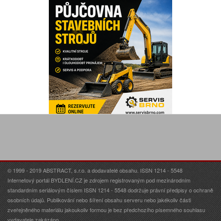
© 1999 - 2019 ABSTRACT, s.r.o. a dodavatelé obsahu. ISSN 1214 - 5548
Internetový portál BYDLENÍ.CZ je zdrojem registrovaným pod mezinárodním
standardním seriálovým číslem ISSN 1214 - 5548 dodržuje právní předpisy o ochraně
osobních údajů. Publikování nebo šíření obsahu serveru nebo jakékoliv části
zveřejněného materiálu jakoukoliv formou je bez předchozího písemného souhlasu
vydavatele zakázáno.