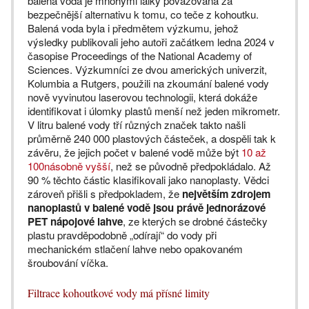
balená voda je mnohými laiky považovaná za
bezpečnější alternativu k tomu, co teče z kohoutku.
Balená voda byla i předmětem výzkumu, jehož
výsledky publikovali jeho autoři začátkem ledna 2024 v
časopise Proceedings of the National Academy of
Sciences. Výzkumníci ze dvou amerických univerzit,
Kolumbia a Rutgers, použili na zkoumání balené vody
nově vyvinutou laserovou technologii, která dokáže
identifikovat i úlomky plastů menší než jeden mikrometr.
V litru balené vody tří různých značek takto našli
průměrně 240 000 plastových částeček, a dospěli tak k
závěru, že jejich počet v balené vodě může být
10 až
100násobně vyšší
, než se původně předpokládalo. Až
90 % těchto částic klasifikovali jako nanoplasty. Vědci
zároveň přišli s předpokladem, že
největším zdrojem
nanoplastů v balené vodě jsou právě jednorázové
PET nápojové lahve
, ze kterých se drobné částečky
plastu pravděpodobně „odírají“ do vody při
mechanickém stlačení lahve nebo opakovaném
šroubování víčka.
Filtrace kohoutkové vody má přísné limity