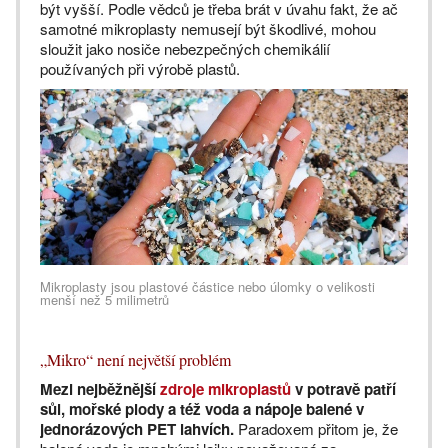
být vyšší. Podle vědců je třeba brát v úvahu fakt, že ač
samotné mikroplasty nemusejí být škodlivé, mohou
sloužit jako nosiče nebezpečných chemikálií
používaných při výrobě plastů.
Mikroplasty jsou plastové částice nebo úlomky o velikosti
menší než 5 milimetrů
„Mikro“ není největší problém
Mezi nejběžnější
zdroje mikroplastů
v potravě patří
sůl, mořské plody a též voda a nápoje balené v
jednorázových PET lahvích.
Paradoxem přitom je, že