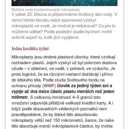
Mořská voda kontaminovaná mikroplasty
V pátek 22. března si připomínáme Světový den vody. V
rámci tohoto tématu nelze opomenout výskyt
mikroplastů ve vodě. Je možné je redukovat? Co pro to
můžeme udělat? Podle poslední studie bychom mohli
ovlivnit aspoň to, kolik jich vypijeme.
Jedna kreditka týdně
Mikroplasty jsou drobné plastové úlomky, které vznikají
rozkladem plastů. Jejich výskyt už byl potvrzen doslova
všude – v oblečení, ve vodě, v potravě, ve vzduchu. Je
proto logické, že se různými cestami dostávají i přímo
do lidského těla. Podle
studie
Světového fondu na
ochranu přírody (WWF)
člověk za jediný týden sní a
vypije až dva tisíce částic plastu menších než jeden
milimetr
. S celkovou hmotností 4–5 gramů toto
množství odpovídá přibližně velikosti kreditní karty. A i
když podle dosavadních vědeckých poznatků není
pravděpodobné, že by lidské tělo absorbovalo
mikroplasty větší než 150 mikrometrů, šance, že naše
tělo absorbuje menší mikroplastové částice, by mohla