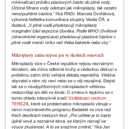
minimalizaci průniku plastových částic do pitné vody.
Účinná filtrace vody odstraní jak mikroplasty, tak ostatní
nerozpuštěné částice,“
říká RNDr. Marcela Dvořáková,
výkonná ředitelka komunikace skupiny Veolia ČR, a
dodává:
„V pitné vodě představují mikroplasty
marginální část expozice člověka. Podle WHO (Světové
zdravotnické organizace) představují plastové částice v
pitné vodě menší riziko než třeba bakterie nebo viry.“
Mikroplasty zatím nejsou jen ve školních osnovách
Mikroplasty sice v České republice nejsou neznámým
tématem, ale mimo odborné kruhy a vědeckou diskuzi o
problému zatím širší veřejná debata neprobíhá. Většina
obyvatel o něm nic neví nebo se o něj nezajímá. Stejně
tak se o všudypřítomných mikroplastech většinou
nedozvídají ani děti ve škole. O změnu k lepšímu se v
tomto ohledu intenzivně snaží
Vzdělávací centrum
TEREZA
, které se problematice mikroplastů věnuje v
rámci mezinárodního programu Badatelé ve více než
třech desítkách českých škol.
„Pro učitele je to často
úplně nové a neznámé téma, se kterým nemají ve
výuce zkušenost. A to se snažíme změnit,“
říká Jan