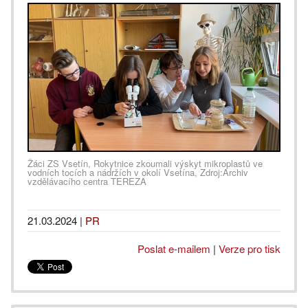
Žáci ZS Vsetín, Rokytnice zkoumali výskyt mikroplastů ve
vodních tocích a nádržích v okolí Vsetína, Zdroj:Archiv
vzdělávacího centra TEREZA
21.03.2024
|
PR
Poslat e-mailem
|
Verze pro tisk