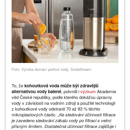
Foto: Výroba domácí perlivé vody, SodaStream
To, že
kohoutková voda může být zdravější
alternativou vody balené
, potvrdil i
výzkum
Akademie
věd České republiky, podle kterého dokážou úpravny
vody v závislosti na vodním zdroji a použité technologii
z kohoutkové vody odstranit 70 až 83 % těchto
mikroplastových částic.
„Ke sledování účinnosti filtrace
je zavedeno sledování zákalu vody po filtraci s velmi
přísným limitem. Dostatečná účinnost filtrace zajišťuje i