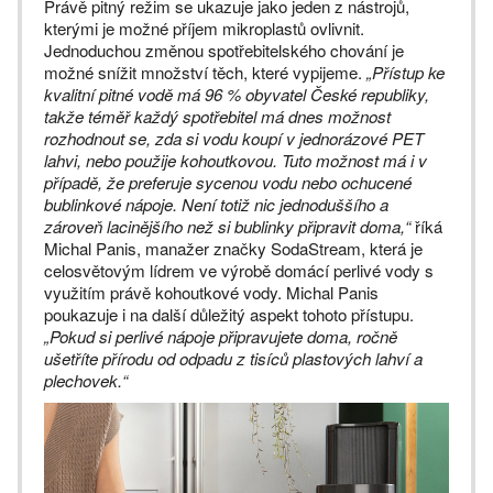
Právě pitný režim se ukazuje jako jeden z nástrojů,
kterými je možné příjem mikroplastů ovlivnit.
Jednoduchou změnou spotřebitelského chování je
možné snížit množství těch, které vypijeme.
„Přístup ke
kvalitní pitné vodě má 96 % obyvatel České republiky,
takže téměř každý spotřebitel má dnes možnost
rozhodnout se, zda si vodu koupí v jednorázové PET
lahvi, nebo použije kohoutkovou. Tuto možnost má i v
případě, že preferuje sycenou vodu nebo ochucené
bublinkové nápoje. Není totiž nic jednoduššího a
zároveň lacinějšího než si bublinky připravit doma,“
říká
Michal Panis, manažer značky SodaStream, která je
celosvětovým lídrem ve výrobě domácí perlivé vody s
využitím právě kohoutkové vody. Michal Panis
poukazuje i na další důležitý aspekt tohoto přístupu.
„Pokud si perlivé nápoje připravujete doma, ročně
ušetříte přírodu od odpadu z tisíců plastových lahví a
plechovek.“