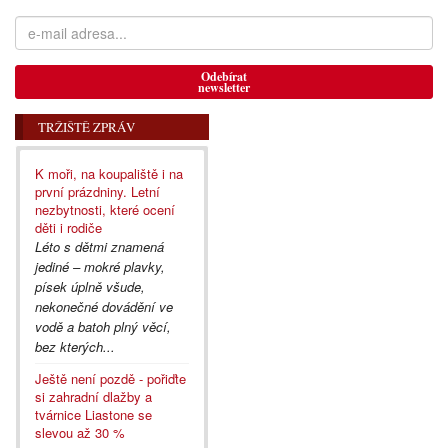
Odebírat
newsletter
TRŽIŠTĚ ZPRÁV
K moři, na koupaliště i na
první prázdniny. Letní
nezbytnosti, které ocení
děti i rodiče
Léto s dětmi znamená
jediné – mokré plavky,
písek úplně všude,
nekonečné dovádění ve
vodě a batoh plný věcí,
bez kterých...
Ještě není pozdě - pořiďte
si zahradní dlažby a
tvárnice Liastone se
slevou až 30 %