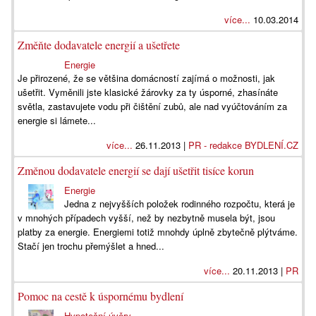
více...
10.03.2014
Změňte dodavatele energií a ušetřete
Energie
Je přirozené, že se většina domácností zajímá o možnosti, jak
ušetřit. Vyměnili jste klasické žárovky za ty úsporné, zhasínáte
světla, zastavujete vodu při čištění zubů, ale nad vyúčtováním za
energie si lámete...
více...
26.11.2013 |
PR - redakce BYDLENÍ.CZ
Změnou dodavatele energií se dají ušetřit tisíce korun
Energie
Jedna z nejvyšších položek rodinného rozpočtu, která je
v mnohých případech vyšší, než by nezbytně musela být, jsou
platby za energie. Energiemi totiž mnohdy úplně zbytečně plýtváme.
Stačí jen trochu přemýšlet a hned...
více...
20.11.2013 |
PR
Pomoc na cestě k úspornému bydlení
Hypoteční úvěry