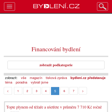
Toggle
navigation
Financování bydlení
zobrazit podkategorie
zobrazit:
vše
magazín
tisková zpráva
bydlení.cz představuje
téma
poradna
vybrali jsme
5
<
1
2
3
4
6
7
>
Topte plynem od těžaře a ušetřete v průměru 7 710 Kč ročně