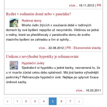
více...
19.11.2012 |
PR
Bydlet v rodinném domě nebo v paneláku?
Rodinné domy
Mnoho rodin žijících v současné době v rodinných
domech by své bydlení nejspíše už nevyměnilo. Většinou se jedná
o rodiny, které se přestěhovaly z panelového domu do svého
vlastního bydlení se zahradou a tím si splnily...
více...
22.08.2012 |
PR - Ekonomické stavby
Únikem z nevýhodné hypotéky je refinancování
Hypoteční úvěry
Sjednáte-li si hypotéku u jedné banky, neznamená to, že
u ní musíte zůstat celou dobu splatnosti. Má jiná banka výhodnější
podmínky? Refinancujte hypoteční úvěr. Nejlépe po uplynutí fixace
úrokové sazby.
více...
16.03.2011
5
<
1
2
3
4
6
7
>