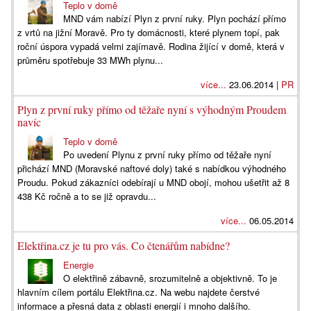
Teplo v domě
MND vám nabízí Plyn z první ruky. Plyn pochází přímo
z vrtů na jižní Moravě. Pro ty domácnosti, které plynem topí, pak
roční úspora vypadá velmi zajímavě. Rodina žijící v domě, která v
průměru spotřebuje 33 MWh plynu...
více...
23.06.2014 |
PR
Plyn z první ruky přímo od těžaře nyní s výhodným Proudem
navíc
Teplo v domě
Po uvedení Plynu z první ruky přímo od těžaře nyní
přichází MND (Moravské naftové doly) také s nabídkou výhodného
Proudu. Pokud zákazníci odebírají u MND obojí, mohou ušetřit až 8
438 Kč ročně a to se již opravdu...
více...
06.05.2014
Elektřina.cz je tu pro vás. Co čtenářům nabídne?
Energie
O elektřině zábavně, srozumitelně a objektivně. To je
hlavním cílem portálu Elektřina.cz. Na webu najdete čerstvé
informace a přesná data z oblasti energií i mnoho dalšího.