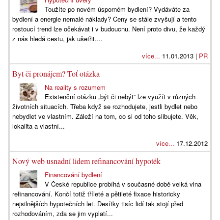
Toužíte po novém úsporném bydlení? Vydáváte za
bydlení a energie nemalé náklady? Ceny se stále zvyšují a tento
rostoucí trend lze očekávat i v budoucnu. Není proto divu, že každý
z nás hledá cestu, jak ušetřit....
více...
11.01.2013 |
PR
Byt či pronájem? Toť otázka
Na reality s rozumem
Existenční otázku „být či nebýt“ lze využít v různých
životních situacích. Třeba když se rozhodujete, jestli bydlet nebo
nebydlet ve vlastním. Záleží na tom, co si od toho slibujete. Věk,
lokalita a vlastní...
více...
17.12.2012
Nový web usnadní lidem refinancování hypoték
Financování bydlení
V České republice probíhá v současné době velká vlna
refinancování. Končí totiž tříleté a pětileté fixace historicky
nejsilnějších hypotečních let. Desítky tisíc lidí tak stojí před
rozhodováním, zda se jim vyplatí...