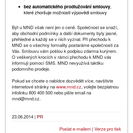
bez automatického prodlužování smlouvy
,
které zhoršuje možnosti výpovědi smlouvy
Být u MND však není jen o ceně. Společnost se snaží,
aby obchodní podmínky a další dokumenty byly jasné,
přehledné a každý se v nich vyznal. Při přechodu k
MND se o všechny formality postaráme společnosti za
Vás. Smlouvu vám pošlou k podpisu zdarma kurýrem.
O veškerých krocích v rámci přechodu k MND vás
informují pomocí SMS. MND nevyužívá taktiku
podomního prodeje.
Pokud se chcete o nabídce dozvědět více, navštivte
internetové stránky na
www.mnd.cz
, volejte bezplatnou
infolinku 800 400 500 nebo pište email na
mnd@mnd.cz.
23.06.2014
|
PR
Poslat e-mailem
|
Verze pro tisk