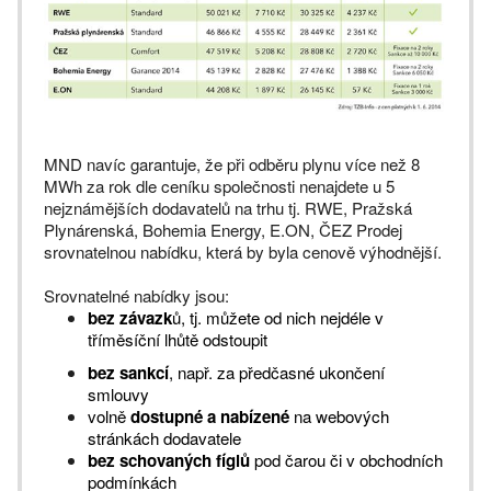
MND navíc garantuje, že při odběru plynu více než 8
MWh za rok dle ceníku společnosti nenajdete u 5
nejznámějších dodavatelů na trhu tj. RWE, Pražská
Plynárenská, Bohemia Energy, E.ON, ČEZ Prodej
srovnatelnou nabídku, která by byla cenově výhodnější.
Srovnatelné nabídky jsou:
bez závazk
ů, tj. můžete od nich nejdéle v
tříměsíční lhůtě odstoupit
bez sankcí
, např. za předčasné ukončení
smlouvy
volně
dostupné a nabízené
na webových
stránkách dodavatele
bez schovaných fíglů
pod čarou či v obchodních
podmínkách