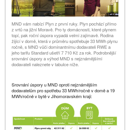
MND vám nabízí Plyn z první ruky. Plyn pochází přímo
z vrtů na jižní Moravě. Pro ty domácnosti, které plynem
topí, pak roční úspora vypadá velmi zajímavě. Rodina
žijící v domě, která v průměru spotřebuje 33 MWh plynu
ročně, s MND vůči dominantnímu dodavateli RWE a
jeho tarifu Standard ušetří 7 710 Kč za rok. Podrobnější
srovnání úspory a výhod MND s nejznámějšími
dodavateli naleznete v tabulce níže.
Srovnání úspory u MND oproti nejznámějším
dodavatelům pro spotřebu 33 MWh/ročně v domě a 19
MWh/ročně v bytě v Jihomoravském kraji: