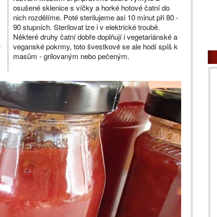
osušené sklenice s víčky a horké hotové čatní do
nich rozdělíme. Poté sterilujeme asi 10 minut při 80 -
90 stupních. Sterilovat lze i v elektrické troubě.
Některé druhy čatní dobře doplňují i vegetariánské a
y
veganské pokrmy, toto švestkové se ale hodí spíš k
masům - grilovaným nebo pečeným.