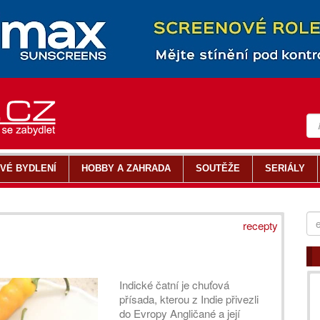
VÉ BYDLENÍ
HOBBY A ZAHRADA
SOUTĚŽE
SERIÁLY
recepty
Indické čatní je chuťová
přísada, kterou z Indie přivezli
do Evropy Angličané a její