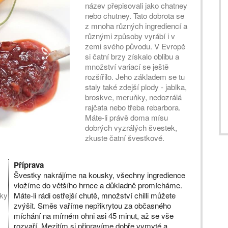
název přepisovali jako chatney
nebo chutney. Tato dobrota se
z mnoha různých ingrediencí a
různými způsoby vyrábí i v
zemi svého původu. V Evropě
si čatní brzy získalo oblibu a
množství variací se ještě
rozšířilo. Jeho základem se tu
staly také zdejší plody - jablka,
broskve, meruňky, nedozrálá
rajčata nebo třeba rebarbora.
Máte-li právě doma mísu
dobrých vyzrálých švestek,
zkuste čatní švestkové.
Příprava
Švestky nakrájíme na kousky, všechny ingredience
vložíme do většího hrnce a důkladně promícháme.
tky
Máte-li rádi ostřejší chutě, množství chilli můžete
zvýšit. Směs vaříme nepřikrytou za občasného
míchání na mírném ohni asi 45 minut, až se vše
rozvaří. Mezitím si připravíme dobře vymyté a