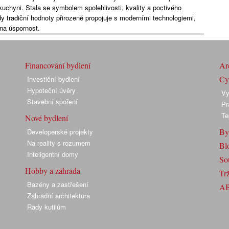
kuchyni. Stala se symbolem spolehlivosti, kvality a poctivého
dy tradiční hodnoty přirozeně propojuje s moderními technologiemi,
a úspornost.
Financování bydlení
Arc
Cyk
Investiční bydlení
Hypoteční úvěry
Vy
Stavební spoření
Pr
Te
Nové bydlení
By
Developerské projekty
Na reality s rozumem
Bl
Inteligentní domy
So
Hobby a zahrada
Trž
Bazény a zastřešení
A
Zahradní architektura
Rady kutilům