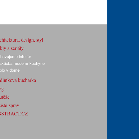
hitektura, design, styl
ly a seriály
bavujeme interiér
aktická moderní kuchyně
plo v domě
dlínkova kuchařka
og
utěže
iště zpráv
BSTRACT.CZ