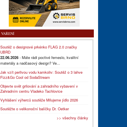
VAŘENÍ
Soutěž o designové prkénko FLAG 2.0 značky
UBRD
22.06.2026
- Máte rádi poctivé řemeslo, kvalitní
materiály a nadčasový design? Ve...
Jak vzít perlivou vodu kamkoliv: Soutěž o 3 lahve
Fizz&Go Cool od SodaStream
Objevte svět grilování a zahradního vybavení v
Zahradním centru Vladeko Tachlovice
Vyhlášení výherců soutěže Milujeme jídlo 2026
Soutěžte o velikonoční balíčky Dr. Oetker
>> všechny články