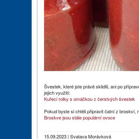
Švestek, které jste právě sklidili, ani po příp
jejich využití:
Kuřecí rolky s omáčkou z čerstvých švestek
Pokud byste si chtěli připravit čatní z broskví,
Broskve jsou stále populární ovoce
15.09.2023
| Svatava Morávková