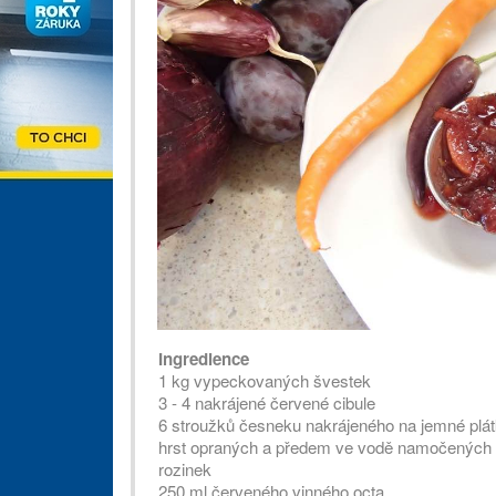
Ingredience
1 kg vypeckovaných švestek
3 - 4 nakrájené červené cibule
6 stroužků česneku nakrájeného na jemné plá
hrst opraných a předem ve vodě namočených
rozinek
250 ml červeného vinného octa