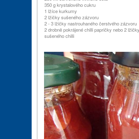
350 g krystalového cukru
1 lžíce kurkumy
2 lžičky sušeného zázvoru
2 - 3 lžičky nastrouhaného čerstvého zázvoru
2 drobně pokrájené chilli papričky nebo 2 lžičk
sušeného chilli