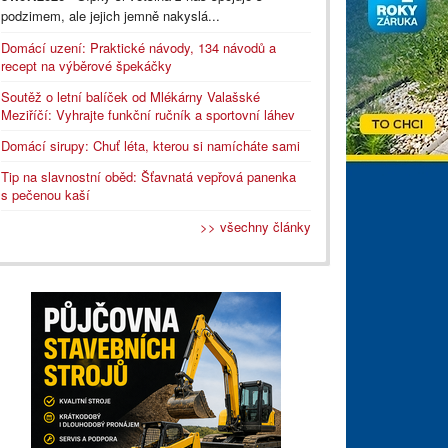
podzimem, ale jejich jemně nakyslá...
Domácí uzení: Praktické návody, 134 návodů a
recept na výběrové špekáčky
Soutěž o letní balíček od Mlékárny Valašské
Meziříčí: Vyhrajte funkční ručník a sportovní láhev
Domácí sirupy: Chuť léta, kterou si namícháte sami
Tip na slavnostní oběd: Šťavnatá vepřová panenka
s pečenou kaší
>> všechny články