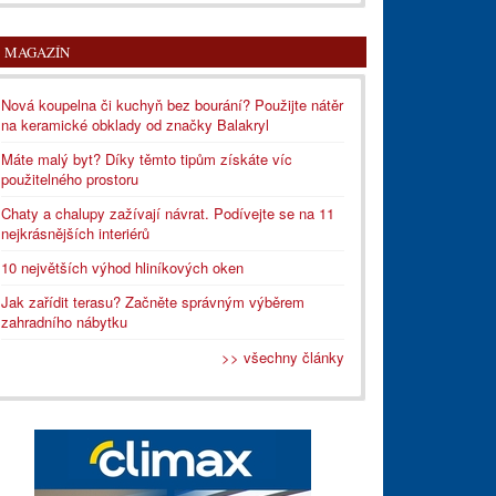
MAGAZÍN
Nová koupelna či kuchyň bez bourání? Použijte nátěr
na keramické obklady od značky Balakryl
Máte malý byt? Díky těmto tipům získáte víc
použitelného prostoru
Chaty a chalupy zažívají návrat. Podívejte se na 11
nejkrásnějších interiérů
10 největších výhod hliníkových oken
Jak zařídit terasu? Začněte správným výběrem
zahradního nábytku
>> všechny články