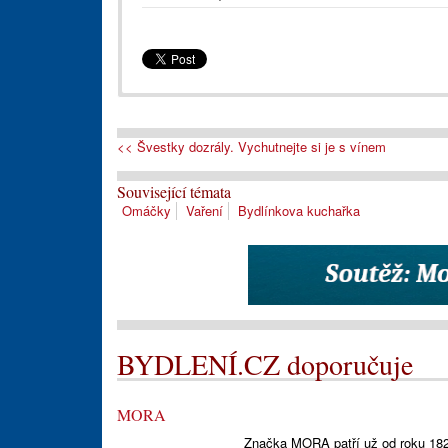
<< Švestky dozrály. Vychutnejte si je s vínem
Související témata
Omáčky
Vaření
Bydlínkova kuchařka
BYDLENÍ.CZ doporučuje
MORA
Značka MORA patří už od roku 18