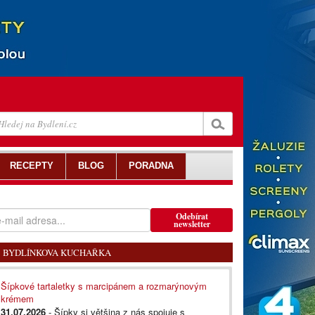
RECEPTY
BLOG
PORADNA
Odebírat
newsletter
BYDLÍNKOVA KUCHAŘKA
Šípkové tartaletky s marcipánem a rozmarýnovým
krémem
31.07.2026
- Šípky si většina z nás spojuje s