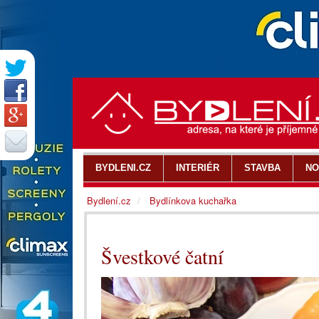
BYDLENI.CZ
INTERIÉR
STAVBA
NO
Bydlení.cz
Bydlínkova kuchařka
Švestkové čatní