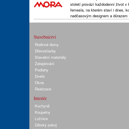
století provází každodenní život v 
řemesla, na kterém staví i dnes, k
nadčasovým designem a důrazem n
Stavebnictví
Rodinné domy
Dřevostavby
Stavební materiály
Zateplování
Podlahy
Dveře
Okna
Realizace
Interiér
Kuchyně
Koupelny
Ložnice
Dětský pokoj