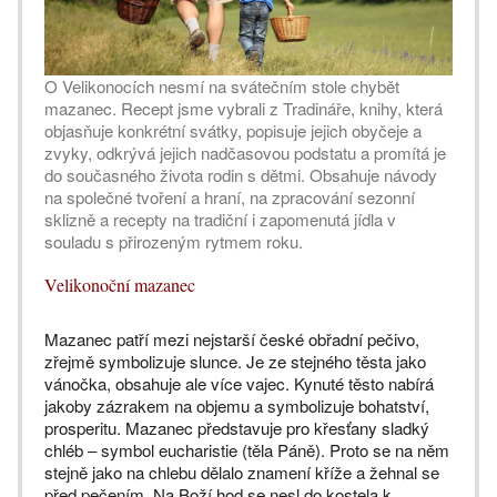
O Velikonocích nesmí na svátečním stole chybět
mazanec. Recept jsme vybrali z Tradináře, knihy, která
objasňuje konkrétní svátky, popisuje jejich obyčeje a
zvyky, odkrývá jejich nadčasovou podstatu a promítá je
do současného života rodin s dětmi. Obsahuje návody
na společné tvoření a hraní, na zpracování sezonní
sklizně a recepty na tradiční i zapomenutá jídla v
souladu s přirozeným rytmem roku.
Velikonoční mazanec
Mazanec patří mezi nejstarší české obřadní pečivo,
zřejmě symbolizuje slunce. Je ze stejného těsta jako
vánočka, obsahuje ale více vajec. Kynuté těsto nabírá
jakoby zázrakem na objemu a symbolizuje bohatství,
prosperitu. Mazanec představuje pro křesťany sladký
chléb – symbol eucharistie (těla Páně). Proto se na něm
stejně jako na chlebu dělalo znamení kříže a žehnal se
před pečením. Na Boží hod se nesl do kostela k