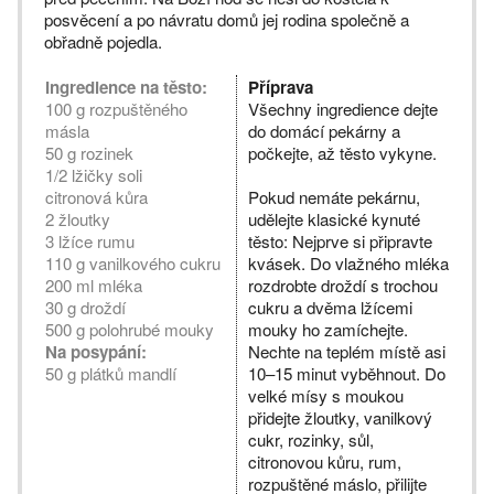
posvěcení a po návratu domů jej rodina společně a
obřadně pojedla.
Ingredience na těsto:
Příprava
100 g rozpuštěného
Všechny ingredience dejte
másla
do domácí pekárny a
50 g rozinek
počkejte, až těsto vykyne.
1/2 lžičky soli
citronová kůra
Pokud nemáte pekárnu,
2 žloutky
udělejte klasické kynuté
3 lžíce rumu
těsto: Nejprve si připravte
110 g vanilkového cukru
kvásek. Do vlažného mléka
200 ml mléka
rozdrobte droždí s trochou
30 g droždí
cukru a dvěma lžícemi
500 g polohrubé mouky
mouky ho zamíchejte.
Na posypání:
Nechte na teplém místě asi
50 g plátků mandlí
10–15 minut vyběhnout. Do
velké mísy s moukou
přidejte žloutky, vanilkový
cukr, rozinky, sůl,
citronovou kůru, rum,
rozpuštěné máslo, přilijte