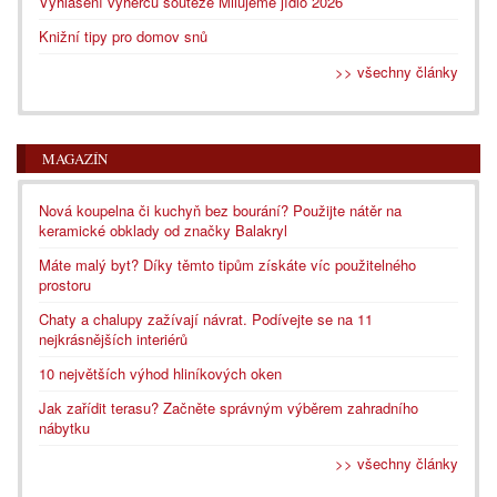
Vyhlášení výherců soutěže Milujeme jídlo 2026
Knižní tipy pro domov snů
>> všechny články
MAGAZÍN
Nová koupelna či kuchyň bez bourání? Použijte nátěr na
keramické obklady od značky Balakryl
Máte malý byt? Díky těmto tipům získáte víc použitelného
prostoru
Chaty a chalupy zažívají návrat. Podívejte se na 11
nejkrásnějších interiérů
10 největších výhod hliníkových oken
Jak zařídit terasu? Začněte správným výběrem zahradního
nábytku
>> všechny články