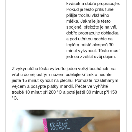
kvásek a dobře propracujte.
Pokud je těsto příliš tuhé,
přilijte trochu vlažného
mléka. Jakmile je těsto
spojené, přeložte je na vál,
dobře propracujte dohladka
a pod utěrkou nechte na
teplém místě alespoň 30
minut vykynout. Těsto musí
jednou zvětšit svůj objem.
Z vykynutého těsta vytvořte jeden velký bochánek, na
vrchu do něj ostrým nožem udělejte křížek a nechte
ještě 15 minut kynout na plechu. Pomažte rozšlehaným
vejcem a posypte plátky mandlí. Pečte ve vyhřáté
troubě 10 minut při 200 °C a poté ještě 30 minut při 150
°C.