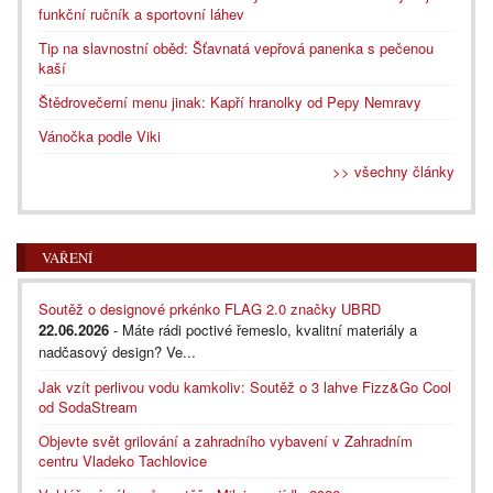
funkční ručník a sportovní láhev
Tip na slavnostní oběd: Šťavnatá vepřová panenka s pečenou
kaší
Štědrovečerní menu jinak: Kapří hranolky od Pepy Nemravy
Vánočka podle Viki
>> všechny články
VAŘENÍ
Soutěž o designové prkénko FLAG 2.0 značky UBRD
22.06.2026
- Máte rádi poctivé řemeslo, kvalitní materiály a
nadčasový design? Ve...
Jak vzít perlivou vodu kamkoliv: Soutěž o 3 lahve Fizz&Go Cool
od SodaStream
Objevte svět grilování a zahradního vybavení v Zahradním
centru Vladeko Tachlovice