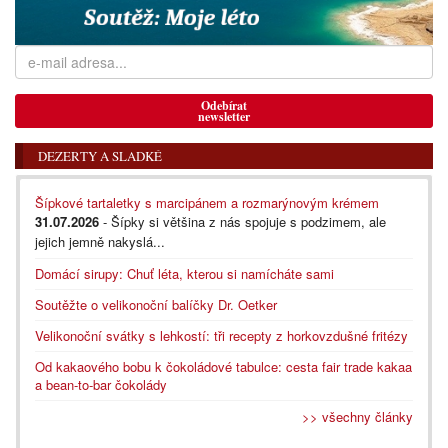
Odebírat
newsletter
DEZERTY A SLADKÉ
Šípkové tartaletky s marcipánem a rozmarýnovým krémem
31.07.2026
- Šípky si většina z nás spojuje s podzimem, ale
jejich jemně nakyslá...
Domácí sirupy: Chuť léta, kterou si namícháte sami
Soutěžte o velikonoční balíčky Dr. Oetker
Velikonoční svátky s lehkostí: tři recepty z horkovzdušné fritézy
Od kakaového bobu k čokoládové tabulce: cesta fair trade kakaa
a bean-to-bar čokolády
>> všechny články