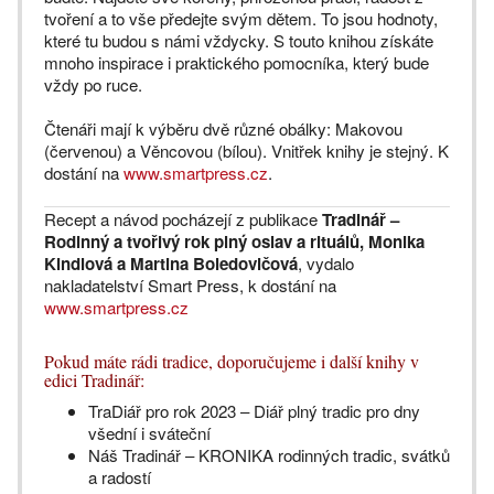
tvoření a to vše předejte svým dětem. To jsou hodnoty,
které tu budou s námi vždycky. S touto knihou získáte
mnoho inspirace i praktického pomocníka, který bude
vždy po ruce.
Čtenáři mají k výběru dvě různé obálky: Makovou
(červenou) a Věncovou (bílou). Vnitřek knihy je stejný. K
dostání na
www.smartpress.cz
.
Recept a návod pocházejí z publikace
Tradinář –
Rodinný a tvořivý rok plný oslav a rituálů, Monika
Kindlová a Martina Boledovičová
, vydalo
nakladatelství Smart Press, k dostání na
www.smartpress.cz
Pokud máte rádi tradice, doporučujeme i další knihy v
edici Tradinář:
TraDiář pro rok 2023 – Diář plný tradic pro dny
všední i sváteční
Náš Tradinář – KRONIKA rodinných tradic, svátků
a radostí