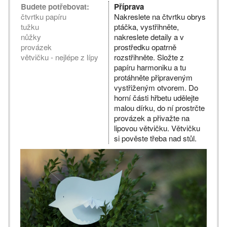
Budete potřebovat:
Příprava
čtvrtku papíru
Nakreslete na čtvrtku obrys
tužku
ptáčka, vystřihněte,
nůžky
nakreslete detaily a v
provázek
prostředku opatrně
větvičku - nejlépe z lípy
rozstřihněte. Složte z
papíru harmoniku a tu
protáhněte připraveným
vystřiženým otvorem. Do
horní části hřbetu udělejte
malou dírku, do ní prostrčte
provázek a přivažte na
lipovou větvičku. Větvičku
si pověste třeba nad stůl.