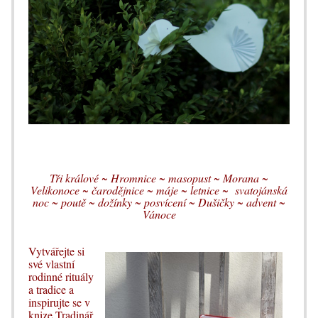
Tři králové ~ Hromnice ~ masopust ~ Morana ~
Velikonoce ~ čarodějnice ~ máje ~ letnice ~ svatojánská
noc ~ poutě ~ dožínky ~ posvícení ~ Dušičky ~ advent ~
Vánoce
Vytvářejte si
své vlastní
rodinné rituály
a tradice a
inspirujte se v
knize Tradinář