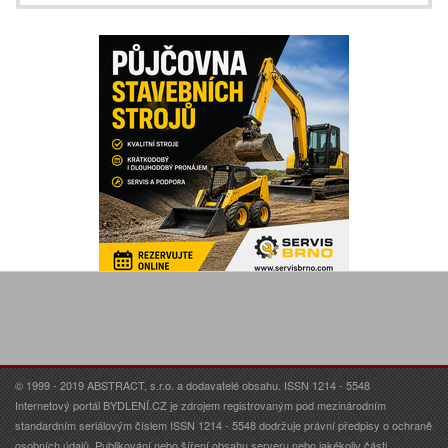
© 1999 - 2019 ABSTRACT, s.r.o. a dodavatelé obsahu. ISSN 1214 - 5548
Internetový portál BYDLENÍ.CZ je zdrojem registrovaným pod mezinárodním
standardním seriálovým číslem ISSN 1214 - 5548 dodržuje právní předpisy o ochraně
osobních údajů. Publikování nebo šíření obsahu serveru nebo jakékoliv části