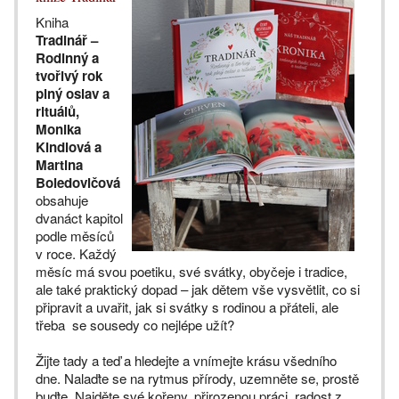
Kniha
Tradinář –
Rodinný a
tvořivý rok
plný oslav a
rituálů,
Monika
Kindlová a
Martina
Boledovičová
obsahuje
dvanáct kapitol
podle měsíců
v roce. Každý
měsíc má svou poetiku, své svátky, obyčeje i tradice,
ale také praktický dopad – jak dětem vše vysvětlit, co si
připravit a uvařit, jak si svátky s rodinou a přáteli, ale
třeba se sousedy co nejlépe užít?
Žijte tady a teď a hledejte a vnímejte krásu všedního
dne. Nalaďte se na rytmus přírody, uzemněte se, prostě
buďte. Najděte své kořeny, přirozenou práci, radost z