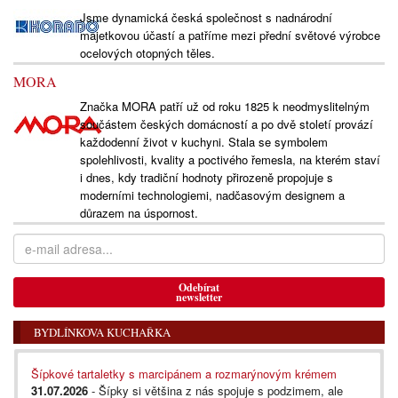
Jsme dynamická česká společnost s nadnárodní
majetkovou účastí a patříme mezi přední světové výrobce
ocelových otopných těles.
MORA
Značka MORA patří už od roku 1825 k neodmyslitelným
součástem českých domácností a po dvě století provází
každodenní život v kuchyni. Stala se symbolem
spolehlivosti, kvality a poctivého řemesla, na kterém staví
i dnes, kdy tradiční hodnoty přirozeně propojuje s
moderními technologiemi, nadčasovým designem a
důrazem na úspornost.
Odebírat
newsletter
BYDLÍNKOVA KUCHAŘKA
Šípkové tartaletky s marcipánem a rozmarýnovým krémem
31.07.2026
- Šípky si většina z nás spojuje s podzimem, ale