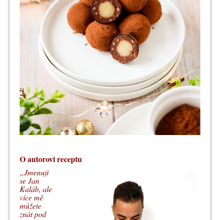
O autorovi receptu
„Jmenuji
se Jan
Kaláb, ale
více mě
můžete
znát pod