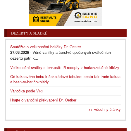
DEZERTY A SLADKÉ
Soutěžte o velikonoční balíčky Dr. Oetker
27.03.2026
- Vůně vanilky a čerstvě upečených svátečních
dezertů patří k...
Velikonoční svátky s lehkostí: tři recepty z horkovzdušné fritézy
Od kakaového bobu k čokoládové tabulce: cesta fair trade kakaa
a bean-to-bar čokolády
Vánočka podle Viki
Hrajte o vánoční překvapení Dr. Oetker
>> všechny články