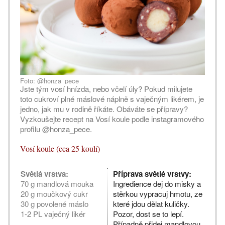
Foto: @honza_pece
Jste tým vosí hnízda, nebo včelí úly? Pokud milujete
toto cukroví plné máslové náplně s vaječným likérem, je
jedno, jak mu v rodině říkáte. Obáváte se přípravy?
Vyzkoušejte recept na Vosí koule podle instagramového
profilu @honza_pece.
Vosí koule (cca 25 koulí)
Světlá vrstva:
Příprava světlé vrstvy:
70 g mandlová mouka
Ingredience dej do misky a
20 g moučkový cukr
stěrkou vypracuj hmotu, ze
30 g povolené máslo
které jdou dělat kuličky.
1-2 PL vaječný likér
Pozor, dost se to lepí.
Případně přidej mandlovou