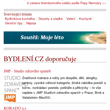
2 variace bramborového salátu podle Pepy Nemravy >>
Související témata
Bydlínkova kuchařka
Dezerty a sladké
Vaření
Kuchyně
Vánoční tipy
Nápoje
BYDLENÍ.CZ doporučuje
JMP - Studio zdravého spaní®
Značkové matrace a rošty pro dospělé, děti, alergiky,
seniory, vysoké váhové kategorie, široká nabídka postelí a
ložnic, rozkládací postele, polštáře a přikrývky – to vše
najdete v JMP Studiích zdravého spaní® v Praze, Brně a
Valašském Meziříčí.
KORADO a.s.