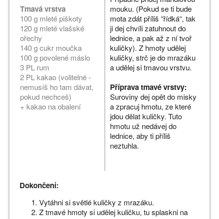
Tmavá vrstva
mouku. (Pokud se ti bude
100 g mleté piškoty
mota zdát příliš “řídká“, tak
120 g mleté vlašské
ji dej chvíli zatuhnout do
ořechy
lednice, a pak až z ní tvoř
140 g cukr moučka
kuličky). Z hmoty udělej
100 g povolené máslo
kuličky, strč je do mrazáku
3 PL rum
a udělej si tmavou vrstvu.
2 PL kakao (volitelné -
nemusíš ho tam dávat,
Příprava tmavé vrstvy:
pokud nechceš)
Suroviny dej opět do misky
+ kakao na obalení
a zpracuj hmotu, ze které
jdou dělat kuličky. Tuto
hmotu už nedávej do
lednice, aby ti příliš
neztuhla.
Dokončení:
Vytáhni si světlé kuličky z mrazáku.
Z tmavé hmoty si udělej kuličku, tu splaskni na