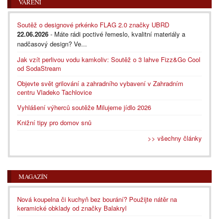
VAŘENÍ
Soutěž o designové prkénko FLAG 2.0 značky UBRD
22.06.2026
- Máte rádi poctivé řemeslo, kvalitní materiály a
nadčasový design? Ve...
Jak vzít perlivou vodu kamkoliv: Soutěž o 3 lahve Fizz&Go Cool
od SodaStream
Objevte svět grilování a zahradního vybavení v Zahradním
centru Vladeko Tachlovice
Vyhlášení výherců soutěže Milujeme jídlo 2026
Knižní tipy pro domov snů
>> všechny články
MAGAZÍN
Nová koupelna či kuchyň bez bourání? Použijte nátěr na
keramické obklady od značky Balakryl