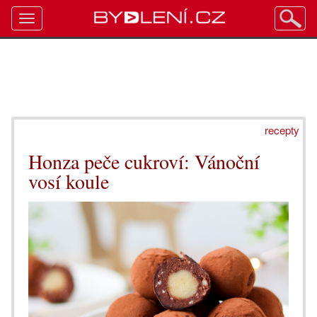
Toggle
navigation
recepty
Honza peče cukroví: Vánoční
vosí koule