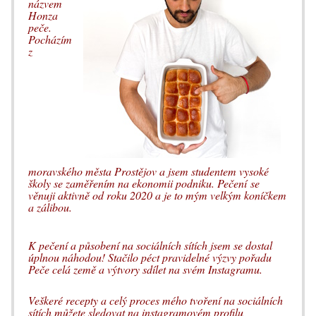
názvem
Honza
peče.
Pocházím
z
moravského města Prostějov a jsem studentem vysoké
školy se zaměřením na ekonomii podniku. Pečení
se
věnuji aktivně od roku 2020 a je to mým velkým koníčkem
a zálibou.
K pečení a působení na sociálních sítích jsem se dostal
úplnou náhodou! Stačilo péct pravidelné výzvy pořadu
Peče celá země a výtvory sdílet na svém Instagramu.
Veškeré recepty a celý proces mého tvoření na sociálních
sítích můžete sledovat na instagramovém profilu