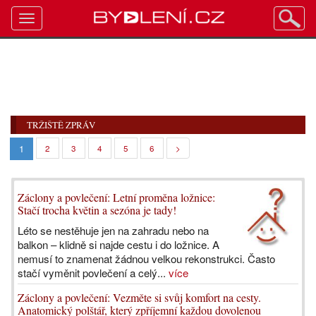
Toggle
navigation
TRŽIŠTĚ ZPRÁV
1
2
3
4
5
6
>
Záclony a povlečení: Letní proměna ložnice:
Stačí trocha květin a sezóna je tady!
Léto se nestěhuje jen na zahradu nebo na
balkon – klidně si najde cestu i do ložnice. A
nemusí to znamenat žádnou velkou rekonstrukci. Často
stačí vyměnit povlečení a celý...
více
Záclony a povlečení: Vezměte si svůj komfort na cesty.
Anatomický polštář, který zpříjemní každou dovolenou