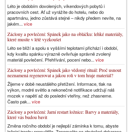
Léto je obdobím dovolených, víkendových pobytů i
pracovních cest. Ať už vyrážíte do hotelu, nebo do
apartmánu, jedno zůstává stejné – nikdy předem nevíte, na
jakém...
více
Záclony a povlečení: Spánek jako na obláčku: lehké materiály,
které musíte v létě vyzkoušet
Léto se blíží a spolu s vyššími teplotami přichází i období,
kdy kvalitu spánku výrazně ovlivňuje správně zvolený
materiál povlečení. Přehřívání, pocení nebo...
více
Záclony a povlečení: Spánek jako vědomý rituál: Proč usnout
neznamená regenerovat a jakou roli v tom hraje materiál?
Žijeme v době neustálého přetížení. Informace, tlak na
výkon, modré světlo a nekonečné notifikace udržují náš
mozek v napětí až do poslední vteřiny, než zhasneme.
Často pak...
více
Záclony a povlečení: Jarní restart ložnice: Barvy a materiály,
které vás budou bavit
Změna ročního období je nejlepší záminka k tomu, abyste
ložnici trochu prosvětlila. Zapomeňte na zbytečné dekorace