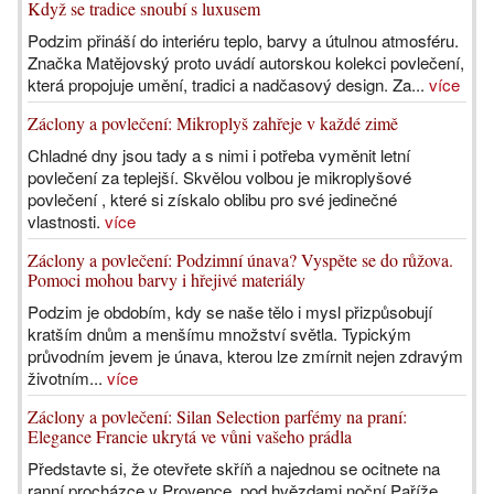
Když se tradice snoubí s luxusem
Podzim přináší do interiéru teplo, barvy a útulnou atmosféru.
Značka Matějovský proto uvádí autorskou kolekci povlečení,
která propojuje umění, tradici a nadčasový design. Za...
více
Záclony a povlečení: Mikroplyš zahřeje v každé zimě
Chladné dny jsou tady a s nimi i potřeba vyměnit letní
povlečení za teplejší. Skvělou volbou je mikroplyšové
povlečení , které si získalo oblibu pro své jedinečné
vlastnosti.
více
Záclony a povlečení: Podzimní únava? Vyspěte se do růžova.
Pomoci mohou barvy i hřejivé materiály
Podzim je obdobím, kdy se naše tělo i mysl přizpůsobují
kratším dnům a menšímu množství světla. Typickým
průvodním jevem je únava, kterou lze zmírnit nejen zdravým
životním...
více
Záclony a povlečení: Silan Selection parfémy na praní:
Elegance Francie ukrytá ve vůni vašeho prádla
Představte si, že otevřete skříň a najednou se ocitnete na
ranní procházce v Provence, pod hvězdami noční Paříže