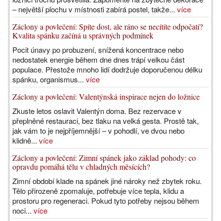
– největší plochu v místnosti zabírá postel, takže...
více
Záclony a povlečení: Spíte dost, ale ráno se necítíte odpočatí?
Kvalita spánku začíná u správných podmínek
Pocit únavy po probuzení, snížená koncentrace nebo
nedostatek energie během dne dnes trápí velkou část
populace. Přestože mnoho lidí dodržuje doporučenou délku
spánku, organismus...
více
Záclony a povlečení: Valentýnská inspirace nejen do ložnice
Zkuste letos oslavit Valentýn doma. Bez rezervace v
přeplněné restauraci, bez tlaku na velká gesta. Prostě tak,
jak vám to je nejpříjemnější – v pohodlí, ve dvou nebo
klidně...
více
Záclony a povlečení: Zimní spánek jako základ pohody: co
opravdu pomáhá tělu v chladných měsících?
Zimní období klade na spánek jiné nároky než zbytek roku.
Tělo přirozeně zpomaluje, potřebuje více tepla, klidu a
prostoru pro regeneraci. Pokud tyto potřeby nejsou během
noci...
více