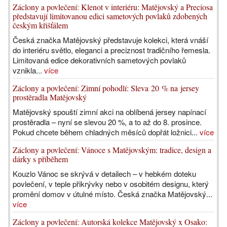
Záclony a povlečení: Klenot v interiéru: Matějovský a Preciosa
představují limitovanou edici sametových povlaků zdobených
českým křišťálem
Česká značka Matějovský představuje kolekci, která vnáší
do interiéru světlo, eleganci a preciznost tradičního řemesla.
Limitovaná edice dekorativních sametových povlaků
vznikla...
více
Záclony a povlečení: Zimní pohodlí: Sleva 20 % na jersey
prostěradla Matějovský
Matějovský spouští zimní akci na oblíbená jersey napínací
prostěradla – nyní se slevou 20 %, a to až do 8. prosince.
Pokud chcete během chladných měsíců dopřát ložnici...
více
Záclony a povlečení: Vánoce s Matějovským: tradice, design a
dárky s příběhem
Kouzlo Vánoc se skrývá v detailech – v hebkém doteku
povlečení, v teple přikrývky nebo v osobitém designu, který
promění domov v útulné místo. Česká značka Matějovský...
více
Záclony a povlečení: Autorská kolekce Matějovský x Osako: