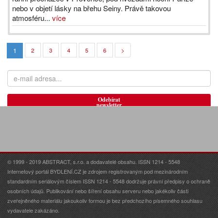
nebo v objetí lásky na břehu Seiny. Právě takovou
atmosféru...
více
1
2
3
4
5
6
>
Odebírat
newsletter
© 1999 - 2019 ABSTRACT, s.r.o. a dodavatelé obsahu. ISSN 1214 - 5548
Internetový portál BYDLENÍ.CZ je zdrojem registrovaným pod mezinárodním
standardním seriálovým číslem ISSN 1214 - 5548 dodržuje právní předpisy o ochraně
osobních údajů. Publikování nebo šíření obsahu serveru nebo jakékoliv části
zveřejněného materiálu jakoukoliv formou je bez předchozího písemného souhlasu
vydavatele zakázáno.