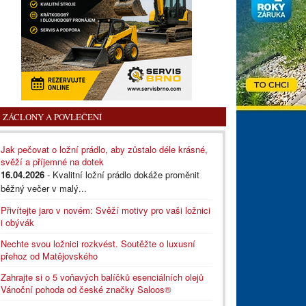
ZÁCLONY A POVLEČENÍ
Jak pečovat o ložní prádlo, aby zůstalo déle krásné,
svěží a příjemné na dotek
16.04.2026
- Kvalitní ložní prádlo dokáže proměnit
běžný večer v malý...
Přivítejte jaro v novém: Svěží motivy pro vaši ložnici
i obývák
Nechte svou ložnici rozkvést. Soutěžte o luxusní
přehoz od Matějovského
Zahrajte si o 5 voňavých balíčků esenciálních olejů
Vánoční pohoda od české značky Saloos®