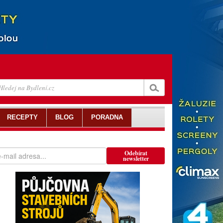
RECEPTY
BLOG
PORADNA
Odebírat
newsletter