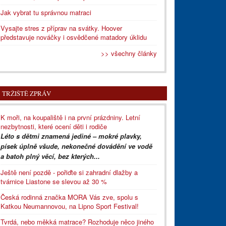
Jak vybrat tu správnou matraci
Vysajte stres z příprav na svátky. Hoover
představuje nováčky i osvědčené matadory úklidu
>> všechny články
TRŽIŠTĚ ZPRÁV
K moři, na koupaliště i na první prázdniny. Letní
nezbytnosti, které ocení děti i rodiče
Léto s dětmi znamená jediné – mokré plavky,
písek úplně všude, nekonečné dovádění ve vodě
a batoh plný věcí, bez kterých...
Ještě není pozdě - pořiďte si zahradní dlažby a
tvárnice Liastone se slevou až 30 %
Česká rodinná značka MORA Vás zve, spolu s
Katkou Neumannovou, na Lipno Sport Festival!
Tvrdá, nebo měkká matrace? Rozhoduje něco jiného