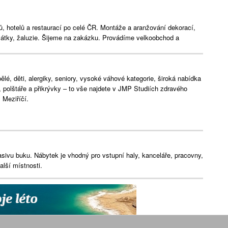
ů, hotelů a restaurací po celé ČR. Montáže a aranžování dekorací,
 látky, žaluzie. Šijeme na zakázku. Provádíme velkoobchod a
lé, děti, alergiky, seniory, vysoké váhové kategorie, široká nabídka
e, polštáře a přikrývky – to vše najdete v JMP Studiích zdravého
Meziříčí.
asivu buku. Nábytek je vhodný pro vstupní haly, kanceláře, pracovny,
alší místnosti.