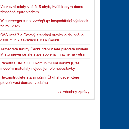
Venkovní rolety v létě: 5 chyb, kvůli kterým doma
zbytečně trpíte vedrem
Wienerberger s.r.o. zveřejňuje hospodářský výsledek
za rok 2025
ČAS rozšířila Datový standard stavby a dokončila
další milník zavádění BIM v Česku
Téměř dvě třetiny Čechů trápí v létě přehřáté bydlení.
Místo prevence ale stále spoléhají hlavně na větrání
Památka UNESCO i komunitní sál dokazují, že
moderní materiály nejsou jen pro novostavby
Rekonstruujete starší dům? Čtyři situace, které
prověří vaši domácí vodárnu
>> všechny zprávy