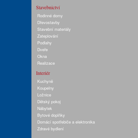
Stavebnictví
Rodinné domy
Dřevostavby
Stavební materiály
Zateplování
Podlahy
Dveře
Okna
Realizace
Interiér
Kuchyně
Koupelny
Ložnice
Dětský pokoj
Nábytek
Bytové doplňky
Domácí spotřebiče a elektronika
Zdravé bydlení