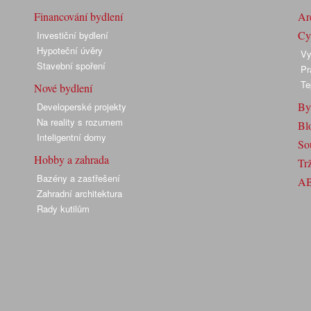
Financování bydlení
Arc
Cyk
Investiční bydlení
Hypoteční úvěry
Vy
Stavební spoření
Pr
Te
Nové bydlení
By
Developerské projekty
Na reality s rozumem
Bl
Inteligentní domy
So
Hobby a zahrada
Trž
Bazény a zastřešení
A
Zahradní architektura
Rady kutilům