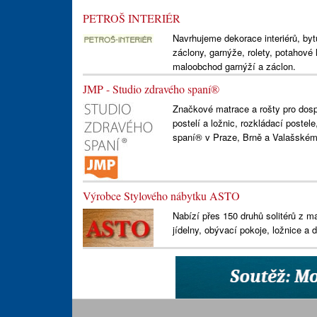
PETROŠ INTERIÉR
Navrhujeme dekorace interiérů, byt
záclony, garnýže, rolety, potahové
maloobchod garnýží a záclon.
JMP - Studio zdravého spaní®
Značkové matrace a rošty pro dospě
postelí a ložnic, rozkládací postel
spaní® v Praze, Brně a Valašském 
Výrobce Stylového nábytku ASTO
Nabízí přes 150 druhů solitérů z m
jídelny, obývací pokoje, ložnice a d