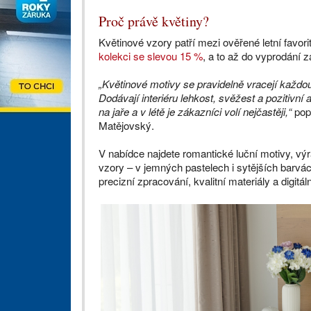
Proč právě květiny?
Květinové vzory patří mezi ověřené letní favo
kolekci se slevou 15 %
, a to až do vyprodání 
„Květinové motivy se pravidelně vracejí každo
Dodávají interiéru lehkost, svěžest a pozitivní
na jaře a v létě je zákazníci volí nejčastěji,“
popi
Matějovský.
V nabídce najdete romantické luční motivy, vý
vzory – v jemných pastelech i sytějších barvá
precizní zpracování, kvalitní materiály a digitál