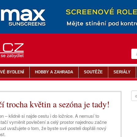
VÉ BYDLENÍ
HOBBY A ZAHRADA
SOUTĚŽE
SERIÁLY
í trocha květin a sezóna je tady!
 – klidně si najde cestu i do ložnice. A nemusí to
tačí vyměnit povlečení a celý prostor najednou začne
okud uvažujete o tom, že byste své posteli dopřáli nový
st.