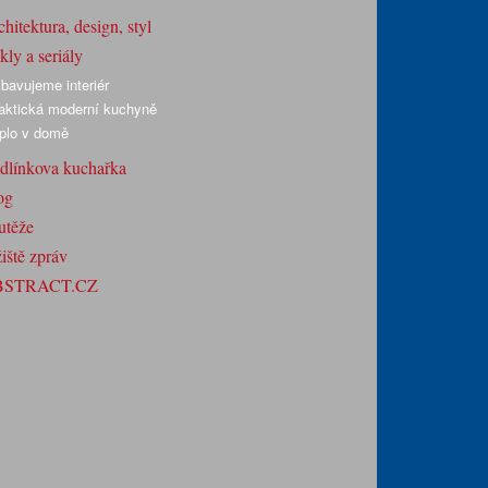
hitektura, design, styl
ly a seriály
bavujeme interiér
aktická moderní kuchyně
plo v domě
dlínkova kuchařka
og
utěže
iště zpráv
BSTRACT.CZ