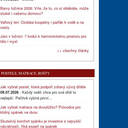
Barvy ložnice 2026: Víte, že to, co si oblékáte, může
slušet i vašemu domovu?
Vaflový len: Ozdoba koupelny i parťák k vodě a na
cesty
Jaro v ložnici: 7 kroků k harmonickému prostoru pro
tělo i mysl
>> všechny články
POSTELE, MATRACE, ROŠTY
Jak vybrat postel, která podpoří zdravý vývoj dítěte
09.07.2026
- Každý rodič chce pro své dítě to
nejlepší. Pečlivě vybírá první...
Jak vybrat matrace na dvoulůžko? Průvodce pro
klidný spánek ve dvou
Skutečný komfort spánku je investice s nejvyšší
návratností, říká expert na spánek