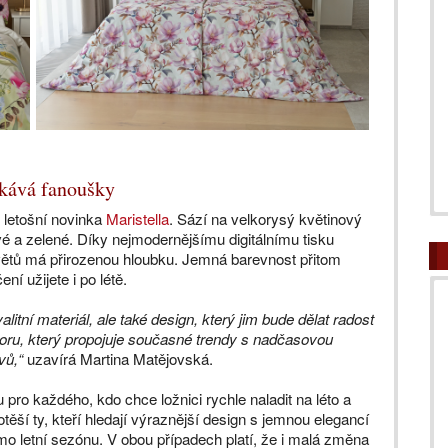
ískává fanoušky
 letošní novinka
Maristella
. Sází na velkorysý květinový
 a zelené. Díky nejmodernějšímu digitálnímu tisku
větů má přirozenou hloubku. Jemná barevnost přitom
í užijete i po létě.
litní materiál, ale také design, který jim bude dělat radost
oru, který propojuje současné trendy s nadčasovou
vů,“
uzavírá Martina Matějovská.
pro každého, kdo chce ložnici rychle naladit na léto a
těší ty, kteří hledají výraznější design s jemnou elegancí
imo letní sezónu. V obou případech platí, že i malá změna