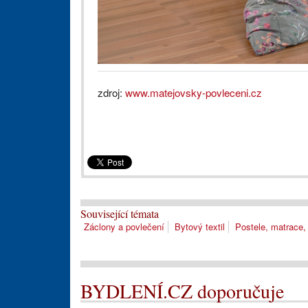
zdroj:
www.matejovsky-povleceni.cz
Související témata
Záclony a povlečení
Bytový textil
Postele, matrace,
BYDLENÍ.CZ doporučuje