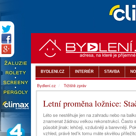
BYDLENI.CZ
INTERIÉR
STAVBA
NO
Bydlení.cz
Tržiště zpráv
Letní proměna ložnice: Stač
Léto se nestěhuje jen na zahradu nebo na balkon
znamenat žádnou velkou rekonstrukci. Často s
působit jinak: lehčeji, vzdušněji a barevněji. P
vzhled, právě teď k tomu máte skvělou příležito