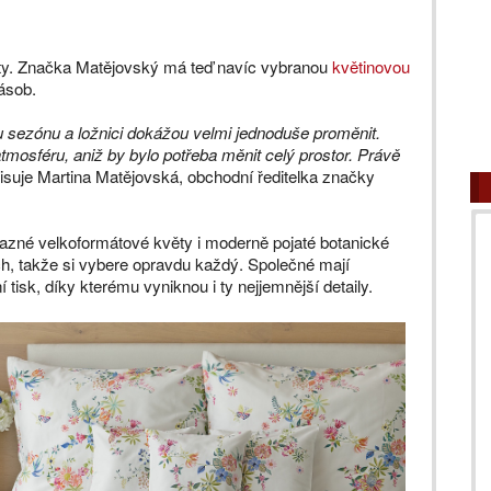
rity. Značka Matějovský má teď navíc vybranou
květinovou
zásob.
u sezónu a ložnici dokážou velmi jednoduše proměnit.
 atmosféru, aniž by bylo potřeba měnit celý prostor. Právě
suje Martina Matějovská, obchodní ředitelka značky
razné velkoformátové květy i moderně pojaté botanické
ch, takže si vybere opravdu každý. Společné mají
ní tisk, díky kterému vyniknou i ty nejjemnější detaily.