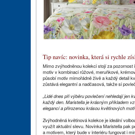
Tip navíc: novinka, která si rychle z
Mimo zvýhodněnou kolekci stojí za pozornost i
motiv v kombinaci růžové, meruňkové, krémové
působí motiv mimořádně živě a každý detail k
zůstává elegantní a nadčasová, takže si povlečen
„Lidé dnes při výběru povlečení nehledají jen kva
každý den. Maristella je krásným příkladem vz
elegancí a přirozenou krásou květinových moti
Zvýhodněná květinová kolekce je ideální volbou 
využít aktuální slevu. Novinka Maristella pak po
a motivem, který bude v interiéru fungovat i m