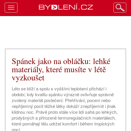
Toggle
navigation
Spánek jako na obláčku: lehké
materiály, které musíte v létě
vyzkoušet
Léto se blíží a spolu s vyššími teplotami přichází i
období, kdy kvalitu spánku výrazně ovlivňuje správně
zvolený materiál povlečení. Přehřívání, pocení nebo
nepříjemný pocit těžké látky dokáží znepříjemnit i jinak
klidnou noc. Právě proto stále více lidí sahá po lehkých,
prodyšných a přirozeně termoregulačních materiálech,
které pomáhají tělu udržet komfort i během tropických
nocí.