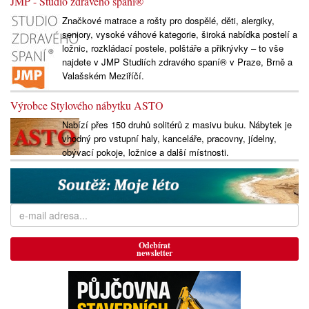
JMP - Studio zdravého spaní®
Značkové matrace a rošty pro dospělé, děti, alergiky,
seniory, vysoké váhové kategorie, široká nabídka postelí a
ložnic, rozkládací postele, polštáře a přikrývky – to vše
najdete v JMP Studiích zdravého spaní® v Praze, Brně a
Valašském Meziříčí.
Výrobce Stylového nábytku ASTO
Nabízí přes 150 druhů solitérů z masivu buku. Nábytek je
vhodný pro vstupní haly, kanceláře, pracovny, jídelny,
obývací pokoje, ložnice a další místnosti.
Odebírat
newsletter