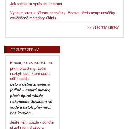
Jak vybrat tu správnou matraci
Vysajte stres z příprav na svátky. Hoover představuje nováčky i
osvědčené matadory úklidu
>> všechny články
TRŽIŠTĚ ZPRÁV
K moři, na koupaliště i na
první prázdniny. Letní
nezbytnosti, které ocení
děti i rodiče
Léto s dětmi znamená
jediné – mokré plavky,
písek úplně všude,
nekonečné dovádění ve
vodě a batoh plný věcí,
bez kterých...
Ještě není pozdě - pořiďte
si zahradní dlažby a