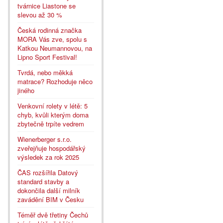
tvárnice Liastone se
slevou až 30 %
Česká rodinná značka
MORA Vás zve, spolu s
Katkou Neumannovou, na
Lipno Sport Festival!
Tvrdá, nebo měkká
matrace? Rozhoduje něco
jiného
Venkovní rolety v létě: 5
chyb, kvůli kterým doma
zbytečně trpíte vedrem
Wienerberger s.r.o.
zveřejňuje hospodářský
výsledek za rok 2025
ČAS rozšířila Datový
standard stavby a
dokončila další milník
zavádění BIM v Česku
Téměř dvě třetiny Čechů