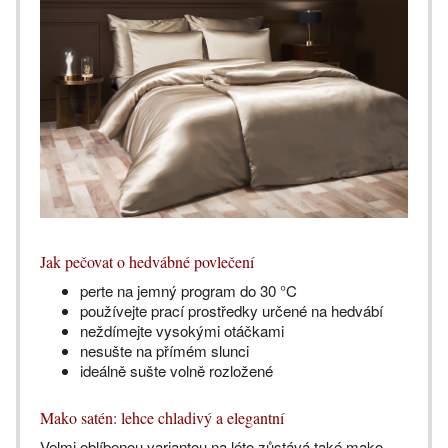
Jak pečovat o hedvábné povlečení
perte na jemný program do 30 °C
používejte prací prostředky určené na hedvábí
neždímejte vysokými otáčkami
nesušte na přímém slunci
ideálně sušte volně rozložené
Mako satén: lehce chladivý a elegantní
Velmi oblíbenou variantou na léto zůstává také mako