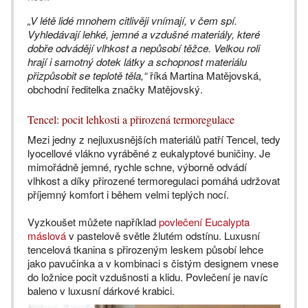
„V létě lidé mnohem citlivěji vnímají, v čem spí.
Vyhledávají lehké, jemné a vzdušné materiály, které
dobře odvádějí vlhkost a nepůsobí těžce. Velkou roli
hrají i samotný dotek látky a schopnost materiálu
přizpůsobit se teplotě těla,“
říká Martina Matějovská,
obchodní ředitelka značky Matějovský.
Tencel: pocit lehkosti a přirozená termoregulace
Mezi jedny z nejluxusnějších materiálů patří Tencel, tedy
lyocellové vlákno vyráběné z eukalyptové buničiny. Je
mimořádně jemné, rychle schne, výborně odvádí
vlhkost a díky přirozené termoregulaci pomáhá udržovat
příjemný komfort i během velmi teplých nocí.
Vyzkoušet můžete například
povlečení Eucalypta
máslová
v pastelově světle žlutém odstínu. Luxusní
tencelová tkanina s přirozeným leskem působí lehce
jako pavučinka a v kombinaci s čistým designem vnese
do ložnice pocit vzdušnosti a klidu. Povlečení je navíc
baleno v luxusní dárkové krabici.