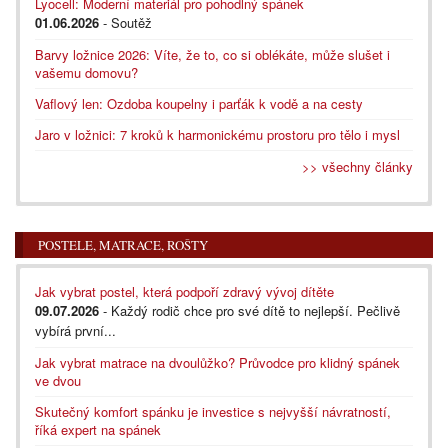
Lyocell: Moderní materiál pro pohodlný spánek
01.06.2026
- Soutěž
Barvy ložnice 2026: Víte, že to, co si oblékáte, může slušet i
vašemu domovu?
Vaflový len: Ozdoba koupelny i parťák k vodě a na cesty
Jaro v ložnici: 7 kroků k harmonickému prostoru pro tělo i mysl
>> všechny články
POSTELE, MATRACE, ROŠTY
Jak vybrat postel, která podpoří zdravý vývoj dítěte
09.07.2026
- Každý rodič chce pro své dítě to nejlepší. Pečlivě
vybírá první...
Jak vybrat matrace na dvoulůžko? Průvodce pro klidný spánek
ve dvou
Skutečný komfort spánku je investice s nejvyšší návratností,
říká expert na spánek