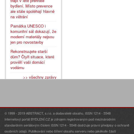
trápí v létě přehřáté
bydlení. Místo prevence
ale stále spoléhají hlavně
na větrání
Památka UNESCO i
komunitní sál dokazují, že
moderní materiály nejsou
jen pro novostavby
Rekonstruujete starší
dům? Čtyři situace, které
prověří vaši domácí
vodárnu
>> všechny zprávy
© 1999 - 2019 ABSTRACT, s.r.o. a dodavatelé obsahu. ISSN 1214 - 5548
Internetový portál BYDLENÍ.CZ je zdrojem registrovaným pod mezinárodním
standardním seriálovým číslem ISSN 1214 - 5548 dodržuje právní předpisy o ochraně
osobních údajů. Publikování nebo šíření obsahu serveru nebo jakékoliv části