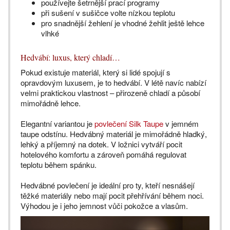
používejte šetrnější prací programy
při sušení v sušičce volte nízkou teplotu
pro snadnější žehlení je vhodné žehlit ještě lehce
vlhké
Hedvábí: luxus, který chladí…
Pokud existuje materiál, který si lidé spojují s
opravdovým luxusem, je to hedvábí. V létě navíc nabízí
velmi praktickou vlastnost – přirozeně chladí a působí
mimořádně lehce.
Elegantní variantou je
povlečení Silk Taupe
v jemném
taupe odstínu. Hedvábný materiál je mimořádně hladký,
lehký a příjemný na dotek. V ložnici vytváří pocit
hotelového komfortu a zároveň pomáhá regulovat
teplotu během spánku.
Hedvábné povlečení je ideální pro ty, kteří nesnášejí
těžké materiály nebo mají pocit přehřívání během noci.
Výhodou je i jeho jemnost vůči pokožce a vlasům.