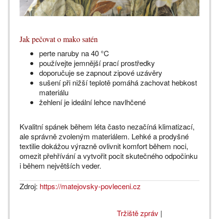
Jak pečovat o mako satén
perte naruby na 40 °C
používejte jemnější prací prostředky
doporučuje se zapnout zipové uzávěry
sušení při nižší teplotě pomáhá zachovat hebkost
materiálu
žehlení je ideální lehce navlhčené
Kvalitní spánek během léta často nezačíná klimatizací,
ale správně zvoleným materiálem. Lehké a prodyšné
textilie dokážou výrazně ovlivnit komfort během noci,
omezit přehřívání a vytvořit pocit skutečného odpočinku
i během největších veder.
Zdroj:
https://matejovsky-povleceni.cz
Tržiště zpráv
|