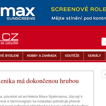
VÉ BYDLENÍ
HOBBY A ZAHRADA
SOUTĚŽE
SERIÁLY
lenika má dokončenou hrubou
ka, původně od architekta Maxe Spielmanna, zbývají k
ončená a harmonogram ke kolaudaci pokračuje přesně
zi zcela jedinečné příležitosti ke koupi unikátního bydlení