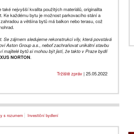
aké nejvyšší kvalita použitých materiálů, originalita
st. Ke každému bytu je možnost parkovacího stání a
 zahradou a většina bytů má balkon nebo terasu, což
inohrad.
t. Se zájmem sledujeme rekonstrukci vily, která povstává
ovi Aston Group a.s., neboť zachraňovat unikátní stavbu
ajitelé bytů si mohou být jistí, že takto v Praze bydlí
LEXXUS NORTON
.
Tržiště zpráv
|
25.05.2022
ity s rozumem
Investiční bydlení