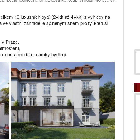
celkem 13 luxusních bytů (2+kk až 4+kk) s výhledy na
 ve vlastní zahradě je splněným snem pro ty, kteří si
y v Praze,
atmosféru,
komfort a moderní nároky bydlení.