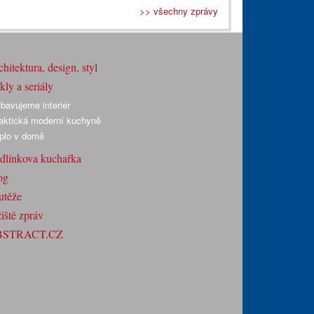
>> všechny zprávy
hitektura, design, styl
ly a seriály
bavujeme interiér
aktická moderní kuchyně
plo v domě
dlínkova kuchařka
og
utěže
iště zpráv
BSTRACT.CZ