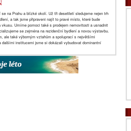
N
 se na Prahu a blízké okolí. Už tři desetiletí sledujeme nejen trh
dlení, a tak jsme připraveni najít to pravé místo, které bude
a vkusu. Umíme pomoci také s prodejem nemovitosti a usnadnit
cializujeme se zejména na rezidenční bydlení a novou výstavbu.
, ale také výborným vztahům a spoluprací s největšími
 dalšími institucemi jsme si dokázali vybudovat dominantní