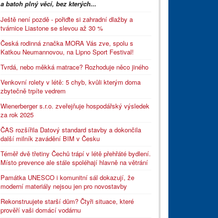
a batoh plný věcí, bez kterých...
Ještě není pozdě - pořiďte si zahradní dlažby a
tvárnice Liastone se slevou až 30 %
Česká rodinná značka MORA Vás zve, spolu s
Katkou Neumannovou, na Lipno Sport Festival!
Tvrdá, nebo měkká matrace? Rozhoduje něco jiného
Venkovní rolety v létě: 5 chyb, kvůli kterým doma
zbytečně trpíte vedrem
Wienerberger s.r.o. zveřejňuje hospodářský výsledek
za rok 2025
ČAS rozšířila Datový standard stavby a dokončila
další milník zavádění BIM v Česku
Téměř dvě třetiny Čechů trápí v létě přehřáté bydlení.
Místo prevence ale stále spoléhají hlavně na větrání
Památka UNESCO i komunitní sál dokazují, že
moderní materiály nejsou jen pro novostavby
Rekonstruujete starší dům? Čtyři situace, které
prověří vaši domácí vodárnu