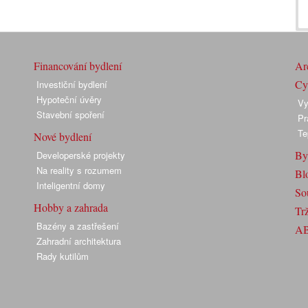
Financování bydlení
Arc
Cyk
Investiční bydlení
Hypoteční úvěry
Vy
Stavební spoření
Pr
Te
Nové bydlení
By
Developerské projekty
Na reality s rozumem
Bl
Inteligentní domy
So
Hobby a zahrada
Trž
Bazény a zastřešení
A
Zahradní architektura
Rady kutilům