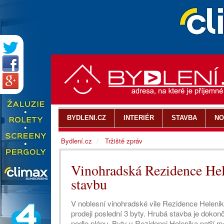
BYDLENI.CZ
INTERIÉR
STAVBA
NO
Bydlení.cz
Tržiště zpráv
Vinohradská Rezidence He
stavbu
V noblesní vinohradské vile Rezidence Heleni
prodeji poslední 3 byty. Hrubá stavba je dok
podle plánu. Byty v Rezidenci Helenika patří me