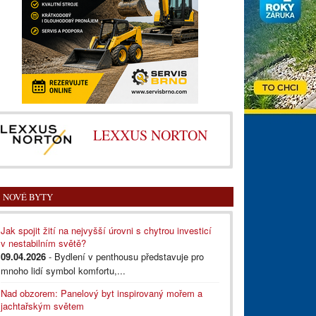
LEXXUS NORTON
NOVÉ BYTY
Jak spojit žití na nejvyšší úrovni s chytrou investicí
v nestabilním světě?
09.04.2026
- Bydlení v penthousu představuje pro
mnoho lidí symbol komfortu,...
Nad obzorem: Panelový byt inspirovaný mořem a
jachtařským světem