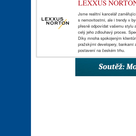
LEXXUS NORTO
Jsme realitní kancelář zaměřující
s nemovitostmi, ale i trendy v by
přesně odpovídat vašemu stylu 
celý jeho zdlouhavý proces. Spe
Díky mnoha spokojeným klientům
pražskými developery, bankami a
postavení na českém trhu.