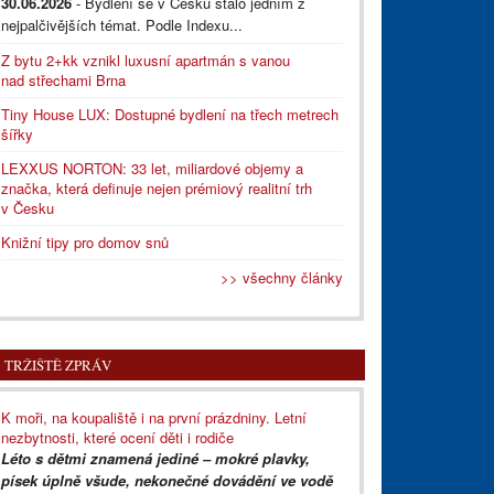
30.06.2026
- Bydlení se v Česku stalo jedním z
nejpalčivějších témat. Podle Indexu...
Z bytu 2+kk vznikl luxusní apartmán s vanou
nad střechami Brna
Tiny House LUX: Dostupné bydlení na třech metrech
šířky
LEXXUS NORTON: 33 let, miliardové objemy a
značka, která definuje nejen prémiový realitní trh
v Česku
Knižní tipy pro domov snů
>> všechny články
TRŽIŠTĚ ZPRÁV
K moři, na koupaliště i na první prázdniny. Letní
nezbytnosti, které ocení děti i rodiče
Léto s dětmi znamená jediné – mokré plavky,
písek úplně všude, nekonečné dovádění ve vodě