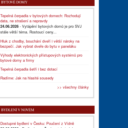
BYTOVÉ DOMY
Tepelná čerpadla v bytových domech: Rozhodují
data, ne strašení a nepravdy
24.06.2026
- Vytápění bytových domů je pro SVJ
stále větší téma. Rostoucí ceny...
Hluk z chodby, bouchání dveří i větší nároky na
bezpečí. Jak vybrat dveře do bytu v paneláku
Výhody elektronických přístupových systémů pro
bytové domy a firmy
Tepelná čerpadla šetří i bez dotací
Radíme: Jak na hlasité sousedy
>> všechny články
BYDLENÍ V NOVÉM
Dostupné bydlení v Česku: Poučení z Vídně