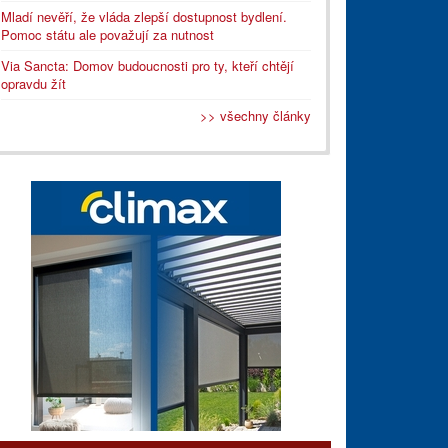
Mladí nevěří, že vláda zlepší dostupnost bydlení.
Pomoc státu ale považují za nutnost
Via Sancta: Domov budoucnosti pro ty, kteří chtějí
opravdu žít
>> všechny články