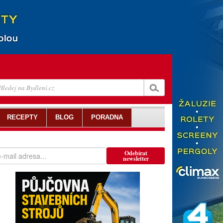
RECEPTY
BLOG
PORADNA
Odebírat
newsletter