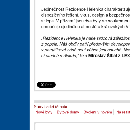
Jedinečnost Rezidence Helenika charakterizuje t
dispozičního řešení, vkus, design a bezpečno
sklepa. V přízemí jsou dva byty se soukromou
umocňuje ojedinělou atmosféru královských V
„Rezidence Helenika je naše srdcová záležitos
z popela. Náš obdiv patří především developer
v památkové zóně není vůbec jednoduché. Noví m
skutečně málokdo,“
říká
Miroslav Šibal z 
Související témata
Nové byty
Bytové domy
Bydlení v novém
Na real