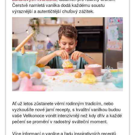
Čerstvě namletá vanilka dodá každému soustu
výraznější a autentičtější chuťový zážitek.
Ať už letos zůstanete věrní rodinným tradicím, nebo
vyzkoušíte nové jarní recepty, s kvalitní vanilkou budou
vaše Velikonoce vonět intenzivněji než kdy dřív a každé
pečení se promění v radostný sváteční moment.
Více informací o vanilce a řadu inspirativních receptů