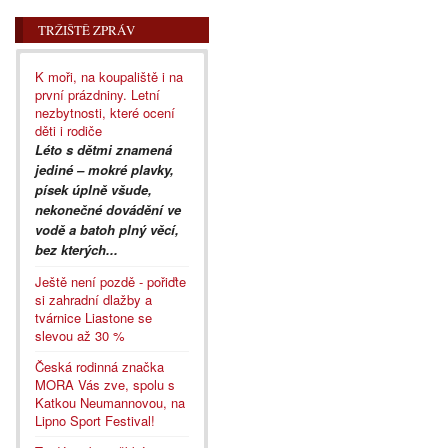
TRŽIŠTĚ ZPRÁV
K moři, na koupaliště i na
první prázdniny. Letní
nezbytnosti, které ocení
děti i rodiče
Léto s dětmi znamená
jediné – mokré plavky,
písek úplně všude,
nekonečné dovádění ve
vodě a batoh plný věcí,
bez kterých...
Ještě není pozdě - pořiďte
si zahradní dlažby a
tvárnice Liastone se
slevou až 30 %
Česká rodinná značka
MORA Vás zve, spolu s
Katkou Neumannovou, na
Lipno Sport Festival!