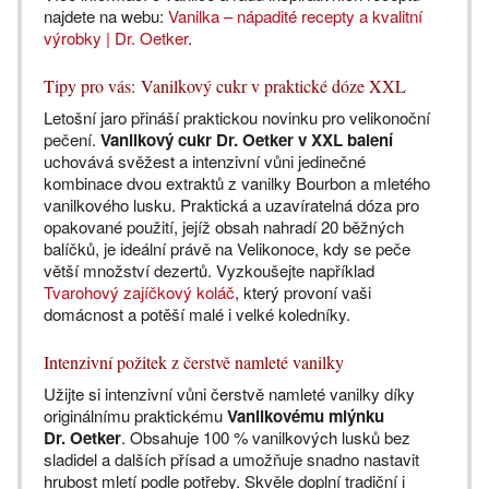
najdete na webu:
Vanilka – nápadité recepty a kvalitní
výrobky | Dr. Oetker
.
Tipy pro vás: Vanilkový cukr v praktické dóze XXL
Letošní jaro přináší praktickou novinku pro velikonoční
pečení.
Vanilkový cukr Dr. Oetker v XXL balení
uchovává svěžest a intenzivní vůni jedinečné
kombinace dvou extraktů z vanilky Bourbon a mletého
vanilkového lusku. Praktická a uzavíratelná dóza pro
opakované použití, jejíž obsah nahradí 20 běžných
balíčků, je ideální právě na Velikonoce, kdy se peče
větší množství dezertů. Vyzkoušejte například
Tvarohový zajíčkový koláč
, který provoní vaši
domácnost a potěší malé i velké koledníky.
Intenzivní požitek z čerstvě namleté vanilky
Užijte si intenzivní vůni čerstvě namleté vanilky díky
originálnímu praktickému
Vanilkovému mlýnku
Dr. Oetker
. Obsahuje 100 % vanilkových lusků bez
sladidel a dalších přísad a umožňuje snadno nastavit
hrubost mletí podle potřeby. Skvěle doplní tradiční i