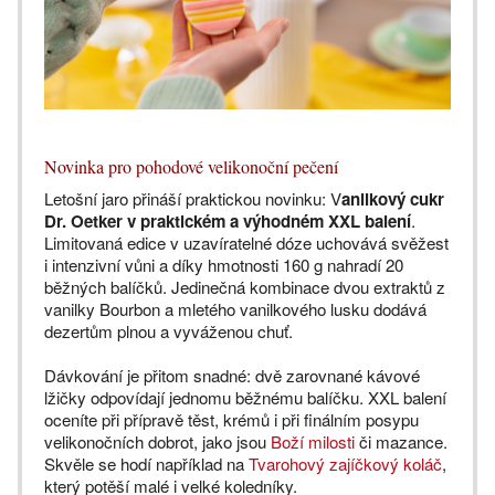
Novinka pro pohodové velikonoční pečení
Letošní jaro přináší praktickou novinku: V
anilkový cukr
Dr. Oetker v praktickém a výhodném XXL balení
.
Limitovaná edice v uzavíratelné dóze uchovává svěžest
i intenzivní vůni a díky hmotnosti 160 g nahradí 20
běžných balíčků. Jedinečná kombinace dvou extraktů z
vanilky Bourbon a mletého vanilkového lusku dodává
dezertům plnou a vyváženou chuť.
Dávkování je přitom snadné: dvě zarovnané kávové
lžičky odpovídají jednomu běžnému balíčku. XXL balení
oceníte při přípravě těst, krémů i při finálním posypu
velikonočních dobrot, jako jsou
Boží milosti
či mazance.
Skvěle se hodí například na
Tvarohový zajíčkový koláč
,
který potěší malé i velké koledníky.