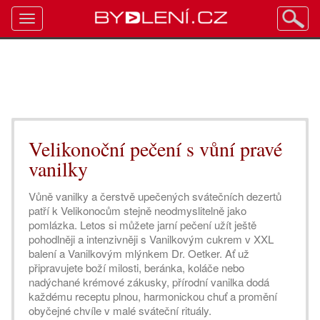
Toggle
navigation
Velikonoční pečení s vůní pravé
vanilky
Vůně vanilky a čerstvě upečených svátečních dezertů
patří k Velikonocům stejně neodmyslitelně jako
pomlázka. Letos si můžete jarní pečení užít ještě
pohodlněji a intenzivněji s Vanilkovým cukrem v XXL
balení a Vanilkovým mlýnkem Dr. Oetker. Ať už
připravujete boží milosti, beránka, koláče nebo
nadýchané krémové zákusky, přírodní vanilka dodá
každému receptu plnou, harmonickou chuť a promění
obyčejné chvíle v malé sváteční rituály.