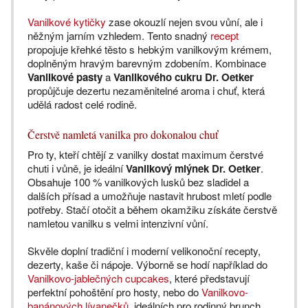
Vanilkové kytičky
zase okouzlí nejen svou vůní, ale i
něžným jarním vzhledem. Tento snadný
recept
propojuje křehké těsto s hebkým vanilkovým krémem,
doplněným hravým barevným zdobením. Kombinace
Vanilkové pasty
a
Vanilkového cukru Dr. Oetker
propůjčuje dezertu nezaměnitelné aroma i chuť, která
udělá radost celé rodině.
Čerstvě namletá vanilka pro dokonalou chuť
Pro ty, kteří chtějí z vanilky dostat maximum čerstvé
chuti i vůně, je ideální
Vanilkový mlýnek Dr. Oetker
.
Obsahuje 100 % vanilkových lusků bez sladidel a
dalších přísad a umožňuje nastavit hrubost mletí podle
potřeby. Stačí otočit a během okamžiku získáte čerstvě
namletou vanilku s velmi intenzivní vůní.
Skvěle doplní tradiční i moderní velikonoční recepty,
dezerty, kaše či nápoje. Výborně se hodí například do
Vanilkovo-jablečných cupcakes
, které představují
perfektní pohoštění pro hosty, nebo do
Vanilkovo-
banánových lívanečků
, ideálních pro rodinný brunch.