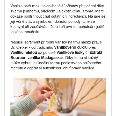
Vanilka patří mezi nejoblíbenější přísady při pečení díky
svému jemnému, sladkému a exotickému aroma, které
dokáže podtrhnout chuť ostatních ingrediencí. Na jaře se
její vůně stává symbolem domácí pohody. Line se
kuchyní při zadělávání těsta i při prvním ochutnání ještě
teplého moučníku.
Nejširší sortiment přírodní vanilky na trhu nabízí právě
Dr. Oetker - od tradičního
Vanilkového cukru
přes
Vanilku mletou
až po celé
Vanilkové lusky
či
Extrakt
Bourbon vanilka Madagaskar
. Díky tomu si každý
může vybrat její ideální formu podle svého oblíbeného
receptu a dopřát si autentickou chuť pravé vanilky.