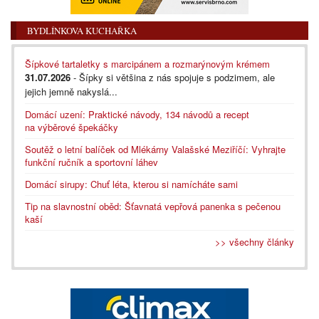
BYDLÍNKOVA KUCHAŘKA
Šípkové tartaletky s marcipánem a rozmarýnovým krémem
31.07.2026
- Šípky si většina z nás spojuje s podzimem, ale
jejich jemně nakyslá...
Domácí uzení: Praktické návody, 134 návodů a recept
na výběrové špekáčky
Soutěž o letní balíček od Mlékárny Valašské Meziříčí: Vyhrajte
funkční ručník a sportovní láhev
Domácí sirupy: Chuť léta, kterou si namícháte sami
Tip na slavnostní oběd: Šťavnatá vepřová panenka s pečenou
kaší
>> všechny články