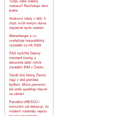
Tvrdá, nebo měkká
matrace? Rozhoduje něco
jiného
Venkovní rolety v létě: 5
chyb, kvůli kterým doma
zbytečně trpíte vedrem
Wienerberger s.r.o.
zveřejňuje hospodářský
výsledek za rok 2025
ČAS rozšířila Datový
standard stavby a
dokončila další milník
zavádění BIM v Česku
Téměř dvě třetiny Čechů
trápí v létě přehřáté
bydlení. Místo prevence
ale stále spoléhají hlavně
na větrání
Památka UNESCO i
komunitní sál dokazují, že
moderní materiály nejsou
jen pro novostavby