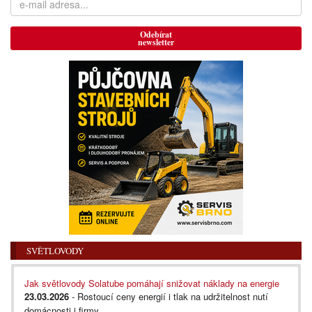
Odebírat
newsletter
SVĚTLOVODY
Jak světlovody Solatube pomáhají snižovat náklady na energie
23.03.2026
- Rostoucí ceny energií i tlak na udržitelnost nutí
domácnosti i firmy...