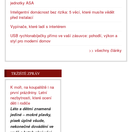
jednotky ASA
Inteligentní domácnost bez rizika: 5 věcí, které musíte vědět
před instalací
Vypínače, které ladí s interiérem
USB rychlonabíječky přímo ve vaší zásuvce: pohodlí, výkon a
styl pro moderní domov
>> všechny články
TRŽIŠTĚ ZPRÁV
K moři, na koupaliště i na
první prázdniny. Letní
nezbytnosti, které ocení
děti i rodiče
Léto s dětmi znamená
jediné – mokré plavky,
písek úplně všude,
nekonečné dovádění ve