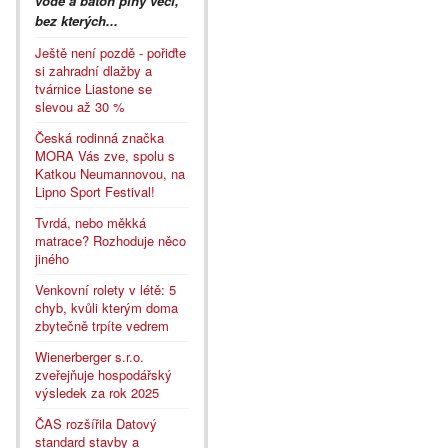
vodě a batoh plný věcí,
bez kterých...
Ještě není pozdě - pořiďte
si zahradní dlažby a
tvárnice Liastone se
slevou až 30 %
Česká rodinná značka
MORA Vás zve, spolu s
Katkou Neumannovou, na
Lipno Sport Festival!
Tvrdá, nebo měkká
matrace? Rozhoduje něco
jiného
Venkovní rolety v létě: 5
chyb, kvůli kterým doma
zbytečně trpíte vedrem
Wienerberger s.r.o.
zveřejňuje hospodářský
výsledek za rok 2025
ČAS rozšířila Datový
standard stavby a