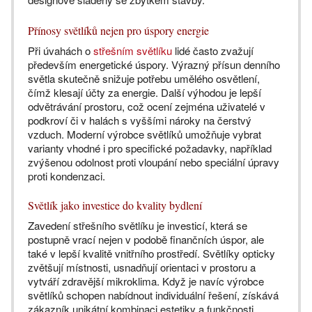
Přínosy světlíků nejen pro úspory energie
Při úvahách o
střešním světlíku
lidé často zvažují
především energetické úspory. Výrazný přísun denního
světla skutečně snižuje potřebu umělého osvětlení,
čímž klesají účty za energie. Další výhodou je lepší
odvětrávání prostoru, což ocení zejména uživatelé v
podkroví či v halách s vyššími nároky na čerstvý
vzduch. Moderní výrobce světlíků umožňuje vybrat
varianty vhodné i pro specifické požadavky, například
zvýšenou odolnost proti vloupání nebo speciální úpravy
proti kondenzaci.
Světlík jako investice do kvality bydlení
Zavedení střešního světlíku je investicí, která se
postupně vrací nejen v podobě finančních úspor, ale
také v lepší kvalitě vnitřního prostředí. Světlíky opticky
zvětšují místnosti, usnadňují orientaci v prostoru a
vytváří zdravější mikroklima. Když je navíc výrobce
světlíků schopen nabídnout individuální řešení, získává
zákazník unikátní kombinaci estetiky a funkčnosti.