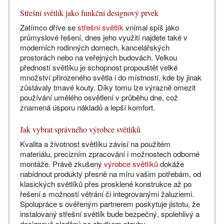
Střešní světlík jako funkční designový prvek
Zatímco dříve se
střešní světlík
vnímal spíš jako
průmyslové řešení, dnes jeho využití najdete také v
moderních rodinných domech, kancelářských
prostorách nebo na veřejných budovách. Velkou
předností světlíku je schopnost propouštět velké
množství přirozeného světla i do místností, kde by jinak
zůstávaly tmavé kouty. Díky tomu lze výrazně omezit
používání umělého osvětlení v průběhu dne, což
znamená úsporu nákladů a lepší komfort.
Jak vybrat správného výrobce světlíků
Kvalita a životnost světlíku závisí na použitém
materiálu, precizním zpracování i možnostech odborné
montáže. Právě zkušený
výrobce světlíků
dokáže
nabídnout produkty přesně na míru vašim potřebám, od
klasických světlíků přes prosklené konstrukce až po
řešení s možností větrání či integrovanými žaluziemi.
Spolupráce s ověřeným partnerem poskytuje jistotu, že
instalovaný střešní světlík bude bezpečný, spolehlivý a
designově sladěný se zbytkem stavby.