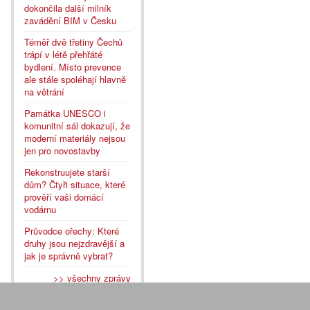
dokončila další milník
zavádění BIM v Česku
Téměř dvě třetiny Čechů
trápí v létě přehřáté
bydlení. Místo prevence
ale stále spoléhají hlavně
na větrání
Památka UNESCO i
komunitní sál dokazují, že
moderní materiály nejsou
jen pro novostavby
Rekonstruujete starší
dům? Čtyři situace, které
prověří vaši domácí
vodárnu
Průvodce ořechy: Které
druhy jsou nejzdravější a
jak je správně vybrat?
>> všechny zprávy