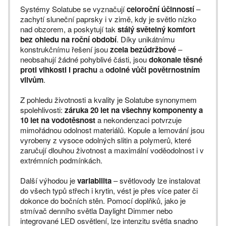
Systémy Solatube se vyznačují
celoroční účinností
–
zachytí sluneční paprsky i v zimě, kdy je světlo nízko
nad obzorem, a poskytují tak
stálý světelný komfort
bez ohledu na roční období
. Díky unikátnímu
konstrukčnímu řešení jsou
zcela bezúdržbové
–
neobsahují žádné pohyblivé části, jsou
dokonale těsné
proti vlhkosti i prachu
a
odolné vůči povětrnostním
vlivům
.
Z pohledu životnosti a kvality je Solatube synonymem
spolehlivosti:
záruka 20 let na všechny komponenty a
10 let na vodotěsnost
a nekondenzaci potvrzuje
mimořádnou odolnost materiálů. Kopule a lemování jsou
vyrobeny z vysoce odolných slitin a polymerů, které
zaručují dlouhou životnost a maximální voděodolnost i v
extrémních podmínkách.
Další výhodou je
variabilita
– světlovody lze instalovat
do všech typů střech i krytin, vést je přes více pater či
dokonce do bočních stěn. Pomocí doplňků, jako je
stmívač denního světla Daylight Dimmer nebo
integrované LED osvětlení, lze intenzitu světla snadno