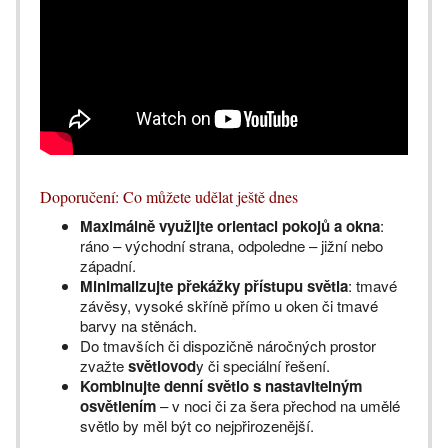
Doporučení: Co můžete udělat ještě dnes
Maximálně využijte orientaci pokojů a okna
:
ráno – východní strana, odpoledne – jižní nebo
západní.
Minimalizujte překážky přístupu světla
: tmavé
závěsy, vysoké skříně přímo u oken či tmavé
barvy na stěnách.
Do tmavších či dispozičně náročných prostor
zvažte
světlovod
y či speciální řešení.
Kombinujte denní světlo s nastavitelným
osvětlením
– v noci či za šera přechod na umělé
světlo by měl být co nejpřirozenější.