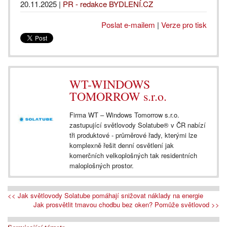
20.11.2025
|
PR - redakce BYDLENÍ.CZ
Poslat e-mailem
|
Verze pro tisk
WT-WINDOWS
TOMORROW s.r.o.
Firma WT – Windows Tomorrow s.r.o.
zastupující světlovody Solatube® v ČR nabízí
tři produktové - průměrové řady, kterými lze
komplexně řešit denní osvětlení jak
komerčních velkoplošných tak residentních
maloplošných prostor.
<< Jak světlovody Solatube pomáhají snižovat náklady na energie
Jak prosvětlit tmavou chodbu bez oken? Pomůže světlovod >>