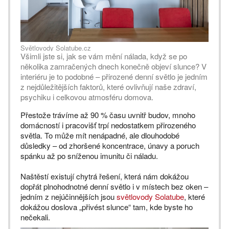
Světlovody Solatube.cz
Všimli jste si, jak se vám mění nálada, když se po
několika zamračených dnech konečně objeví slunce? V
interiéru je to podobné – přirozené denní světlo je jedním
z nejdůležitějších faktorů, které ovlivňují naše zdraví,
psychiku i celkovou atmosféru domova.
Přestože trávíme až 90 % času uvnitř budov, mnoho
domácností i pracovišť trpí nedostatkem přirozeného
světla. To může mít nenápadné, ale dlouhodobé
důsledky – od zhoršené koncentrace, únavy a poruch
spánku až po sníženou imunitu či náladu.
Naštěstí existují chytrá řešení, která nám dokážou
dopřát plnohodnotné denní světlo i v místech bez oken –
jedním z nejúčinnějších jsou
světlovody Solatube
, které
dokážou doslova „přivést slunce“ tam, kde byste ho
nečekali.