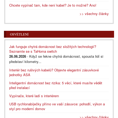
Chcete vypínač tam, kde není kabel? Je to možné? Ano!
>> všechny články
OSVĚTLENÍ
Jak funguje chytrá domácnost bez složitých technologií?
Seznamte se s TaHoma switch
26.06.2026
- Když se řekne chytrá domácnost, spousta lidí si
představí kilometry...
Interiér bez rušivých kabelů? Objevte elegantní zásuvkové
jednotky ASA
Inteligentní domácnost bez rizika: 5 věcí, které musíte vědět
před instalací
Vypínače, které ladí s interiérem
USB rychlonabíječky přímo ve vaší zásuvce: pohodlí, výkon a
styl pro moderní domov
>> všechny články