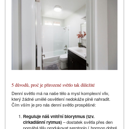
5 důvodů, proč je přirozené světlo tak důležité
Denní světlo má na naše tělo a mysl komplexní vliv,
který žádné umělé osvětlení nedokáže plně nahradit.
Čím vším je pro nás denní světlo prospěšné:
Reguluje náš vnitřní biorytmus (tzv.
cirkadiánní rytmus)
– dostatek světla přes den
pomáhá tělu produkovat serotonin („hormon dobré