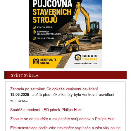
SVĚTY SVĚTLA
Zahrada po setmění: Co dokáže venkovní osvětlení
12.06.2026
- Ještě před několika lety bylo venkovní osvětlení
vnímáno...
Soutěž o moderní LED pásek Philips Hue
Zapojte se do soutěže a rozjasněte svůj domov s Philips Hue
Elektroinstalace podle vás: navrhněte vypínače a zásuvky online