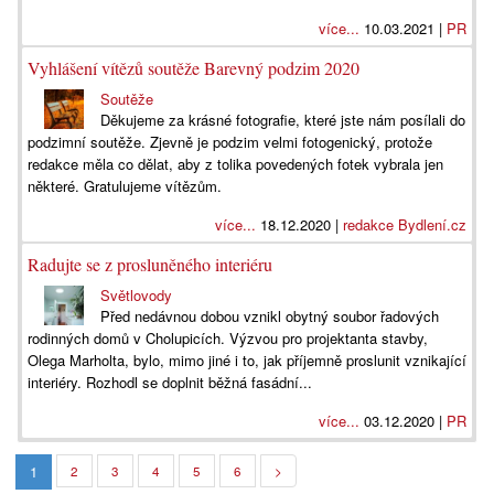
více...
10.03.2021 |
PR
Vyhlášení vítězů soutěže Barevný podzim 2020
Soutěže
Děkujeme za krásné fotografie, které jste nám posílali do
podzimní soutěže. Zjevně je podzim velmi fotogenický, protože
redakce měla co dělat, aby z tolika povedených fotek vybrala jen
některé. Gratulujeme vítězům.
více...
18.12.2020 |
redakce Bydlení.cz
Radujte se z prosluněného interiéru
Světlovody
Před nedávnou dobou vznikl obytný soubor řadových
rodinných domů v Cholupicích. Výzvou pro projektanta stavby,
Olega Marholta, bylo, mimo jiné i to, jak příjemně proslunit vznikající
interiéry. Rozhodl se doplnit běžná fasádní...
více...
03.12.2020 |
PR
1
2
3
4
5
6
>