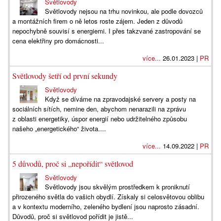
Světlovody
Světlovody nejsou na trhu novinkou, ale podle dovozců
a montážních firem o ně letos roste zájem. Jeden z důvodů
nepochybně souvisí s energiemi. I přes takzvané zastropování se
cena elektřiny pro domácnosti...
více...
26.01.2023 |
PR
Světlovody šetří od první sekundy
Světlovody
Když se díváme na zpravodajské servery a posty na
sociálních sítích, nemine den, abychom nenarazili na zprávu
z oblasti energetiky, úspor energií nebo udržitelného způsobu
našeho „energetického“ života....
více...
14.09.2022 |
PR
5 důvodů, proč si „nepořídit“ světlovod
Světlovody
Světlovody jsou skvělým prostředkem k proniknutí
přirozeného světla do vašich obydlí. Získaly si celosvětovou oblibu
a v kontextu moderního, zeleného bydlení jsou naprosto zásadní.
Důvodů, proč si světlovod pořídit je jistě...