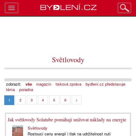
Toggle
navigation
Světlovody
zobrazit:
vše
magazín
tisková zpráva
bydlení.cz představuje
téma
poradna
1
2
3
4
5
6
>
Jak světlovody Solatube pomáhají snižovat náklady na energie
Světlovody
Rostoucí ceny energií i tlak na udržitelnost nutí