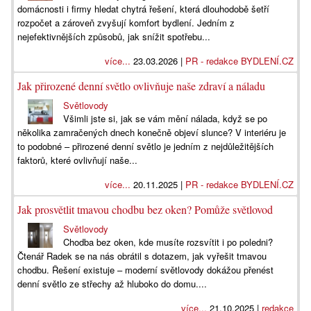
domácnosti i firmy hledat chytrá řešení, která dlouhodobě šetří
rozpočet a zároveň zvyšují komfort bydlení. Jedním z
nejefektivnějších způsobů, jak snížit spotřebu...
více...
23.03.2026 |
PR - redakce BYDLENÍ.CZ
Jak přirozené denní světlo ovlivňuje naše zdraví a náladu
Světlovody
Všimli jste si, jak se vám mění nálada, když se po
několika zamračených dnech konečně objeví slunce? V interiéru je
to podobné – přirozené denní světlo je jedním z nejdůležitějších
faktorů, které ovlivňují naše...
více...
20.11.2025 |
PR - redakce BYDLENÍ.CZ
Jak prosvětlit tmavou chodbu bez oken? Pomůže světlovod
Světlovody
Chodba bez oken, kde musíte rozsvítit i po poledni?
Čtenář Radek se na nás obrátil s dotazem, jak vyřešit tmavou
chodbu. Řešení existuje – moderní světlovody dokážou přenést
denní světlo ze střechy až hluboko do domu....
více...
21.10.2025 |
redakce