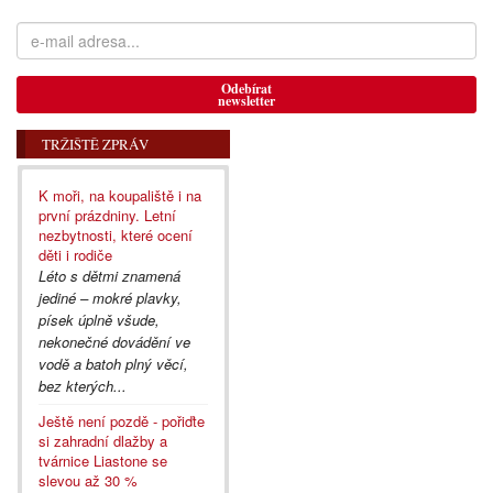
Odebírat
newsletter
TRŽIŠTĚ ZPRÁV
K moři, na koupaliště i na
první prázdniny. Letní
nezbytnosti, které ocení
děti i rodiče
Léto s dětmi znamená
jediné – mokré plavky,
písek úplně všude,
nekonečné dovádění ve
vodě a batoh plný věcí,
bez kterých...
Ještě není pozdě - pořiďte
si zahradní dlažby a
tvárnice Liastone se
slevou až 30 %