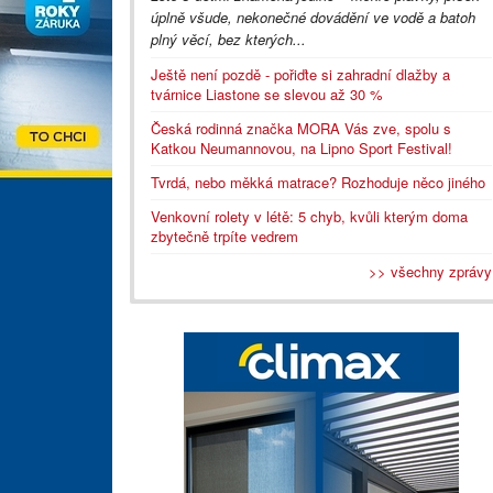
úplně všude, nekonečné dovádění ve vodě a batoh
plný věcí, bez kterých...
Ještě není pozdě - pořiďte si zahradní dlažby a
tvárnice Liastone se slevou až 30 %
Česká rodinná značka MORA Vás zve, spolu s
Katkou Neumannovou, na Lipno Sport Festival!
Tvrdá, nebo měkká matrace? Rozhoduje něco jiného
Venkovní rolety v létě: 5 chyb, kvůli kterým doma
zbytečně trpíte vedrem
>> všechny zprávy