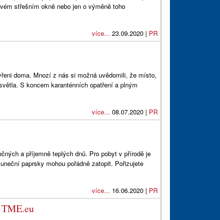
ovém střešním okně nebo jen o výměně toho
více...
23.09.2020 |
PR
avřeni doma. Mnozí z nás si možná uvědomili, že místo,
ce světla. S koncem karanténních opatření a plným
více...
08.07.2020 |
PR
čných a příjemně teplých dnů. Pro pobyt v přírodě je
luneční paprsky mohou pořádně zatopit. Pořizujete
více...
16.06.2020 |
PR
pu TME.eu