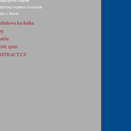
bavujeme interiér
aktická moderní kuchyně
plo v domě
dlínkova kuchařka
og
utěže
iště zpráv
BSTRACT.CZ