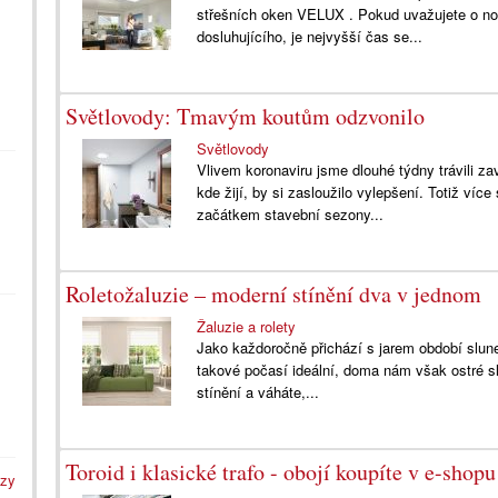
střešních oken VELUX . Pokud uvažujete o n
dosluhujícího, je nejvyšší čas se...
Světlovody: Tmavým koutům odzvonilo
Světlovody
Vlivem koronaviru jsme dlouhé týdny trávili z
kde žijí, by si zasloužilo vylepšení. Totiž ví
začátkem stavební sezony...
Roletožaluzie – moderní stínění dva v jednom
Žaluzie a rolety
Jako každoročně přichází s jarem období slune
takové počasí ideální, doma nám však ostré s
stínění a váháte,...
Toroid i klasické trafo - obojí koupíte v e-sho
azy