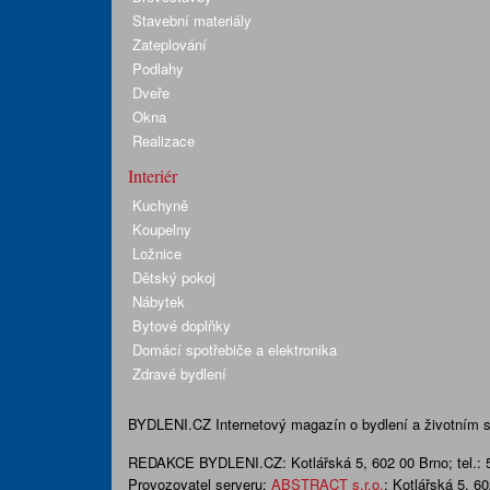
Stavební materiály
Zateplování
Podlahy
Dveře
Okna
Realizace
Interiér
Kuchyně
Koupelny
Ložnice
Dětský pokoj
Nábytek
Bytové doplňky
Domácí spotřebiče a elektronika
Zdravé bydlení
BYDLENI.CZ
Internetový magazín o bydlení a životním sty
REDAKCE BYDLENI.CZ:
Kotlářská 5, 602 00 Brno;
tel.:
Provozovatel serveru:
ABSTRACT s.r.o.
; Kotlářská 5, 6