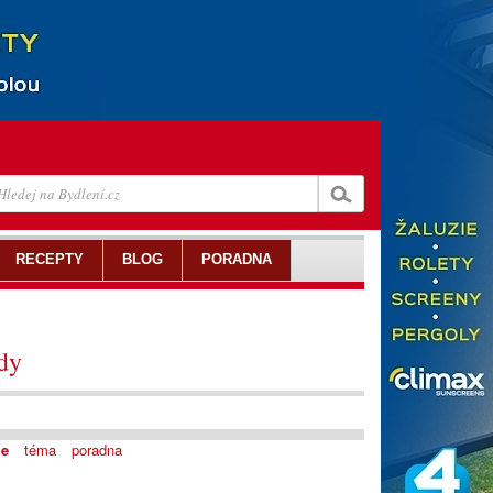
RECEPTY
BLOG
PORADNA
dy
je
téma
poradna