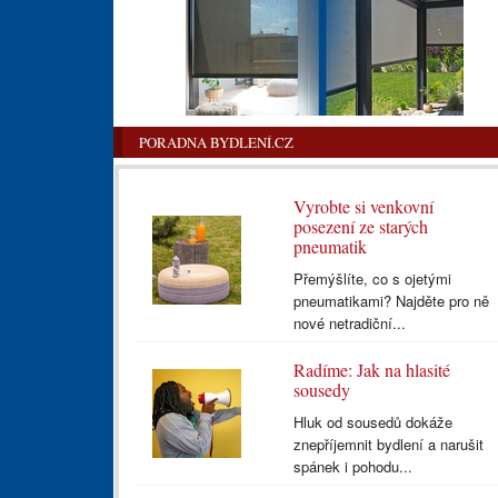
PORADNA BYDLENÍ.CZ
Vyrobte si venkovní
posezení ze starých
pneumatik
Přemýšlíte, co s ojetými
pneumatikami? Najděte pro ně
nové netradiční...
Radíme: Jak na hlasité
sousedy
Hluk od sousedů dokáže
znepříjemnit bydlení a narušit
spánek i pohodu...