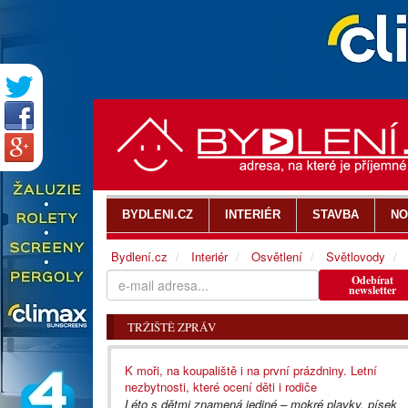
BYDLENI.CZ
INTERIÉR
STAVBA
NO
Bydlení.cz
Interiér
Osvětlení
Světlovody
Odebírat
newsletter
TRŽIŠTĚ ZPRÁV
K moři, na koupaliště i na první prázdniny. Letní
nezbytnosti, které ocení děti i rodiče
Léto s dětmi znamená jediné – mokré plavky, písek