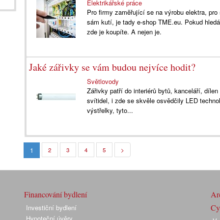
Elektrikářské práce
Pro firmy zaměřující se na výrobu elektra, pro
sám kutí, je tady e-shop TME.eu. Pokud hledáte
zde je koupíte. A nejen je.
Jaké zářivky se vám budou nejvíce hodit?
Světlovody
Zářivky patří do interiérů bytů, kanceláří, díle
svítidel, i zde se skvěle osvědčily LED techn
výstřelky, tyto...
1
2
3
4
5
>
Financování bydlení
Arc
Cyk
Investiční bydlení
Hypoteční úvěry