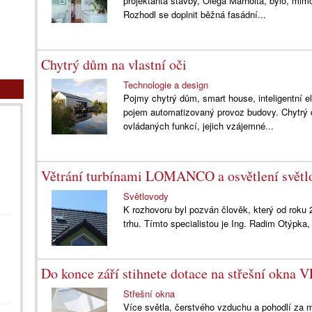
projektanta stavby, Olega Marholta, bylo, mimo j
Rozhodl se doplnit běžná fasádní...
Chytrý dům na vlastní oči
Technologie a design
Pojmy chytrý dům, smart house, inteligentní e
pojem automatizovaný provoz budovy. Chytrý d
ovládaných funkcí, jejich vzájemné...
Větrání turbínami LOMANCO a osvětlení světl
Světlovody
K rozhovoru byl pozván člověk, který od rok
trhu. Tímto specialistou je Ing. Radim Otýp
Do konce září stihnete dotace na střešní okna
Střešní okna
Více světla, čerstvého vzduchu a pohodlí za 