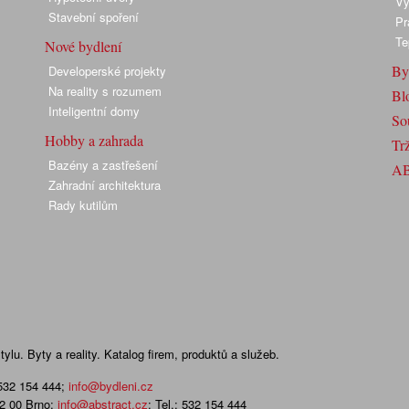
Vy
Stavební spoření
Pr
Te
Nové bydlení
By
Developerské projekty
Na reality s rozumem
Bl
Inteligentní domy
So
Hobby a zahrada
Trž
Bazény a zastřešení
A
Zahradní architektura
Rady kutilům
lu. Byty a reality. Katalog firem, produktů a služeb.
 532 154 444
;
info@bydleni.cz
02 00 Brno;
info@abstract.cz
; Tel.: 532 154 444