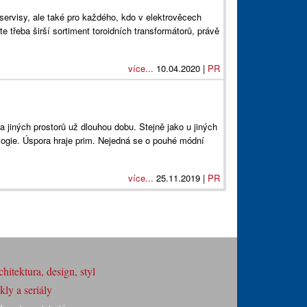
 servisy, ale také pro každého, kdo v elektrověcech
 třeba širší sortiment toroidních transformátorů, právě
více...
10.04.2020 |
PR
n a jiných prostorů už dlouhou dobu. Stejně jako u jiných
ologie. Úspora hraje prim. Nejedná se o pouhé módní
více...
25.11.2019 |
PR
hitektura, design, styl
ly a seriály