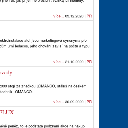
iné i to, jak příjemně proslunit vznikající interiéry.
více...
03.12.2020 |
PR
lektroinstalace atd. jsou marketingová synonyma pro
ům umí ledacos, jeho chování závisí na počtu a typu
více...
21.10.2020 |
PR
ovody
u 2000 stojí za značkou LOMANCO, stálicí na českém
ka, technik LOMANCO.
více...
30.09.2020 |
PR
 VELUX
méně peněz, to je podstata podzimní akce na nákup