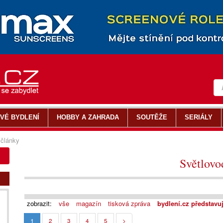
VÉ BYDLENÍ
HOBBY A ZAHRADA
SOUTĚŽE
SERIÁLY
články
Světlovo
zobrazit:
vše
magazín
tisková zpráva
bydlení.cz představu
1
2
3
4
5
>