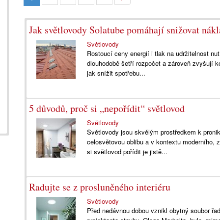
Jak světlovody Solatube pomáhají snižovat nákl
Světlovody
Rostoucí ceny energií i tlak na udržitelnost nut
dlouhodobě šetří rozpočet a zároveň zvyšují k
jak snížit spotřebu...
5 důvodů, proč si „nepořídit“ světlovod
Světlovody
Světlovody jsou skvělým prostředkem k pronikn
celosvětovou oblibu a v kontextu moderního, 
si světlovod pořídit je jistě...
Radujte se z prosluněného interiéru
Světlovody
Před nedávnou dobou vznikl obytný soubor řa