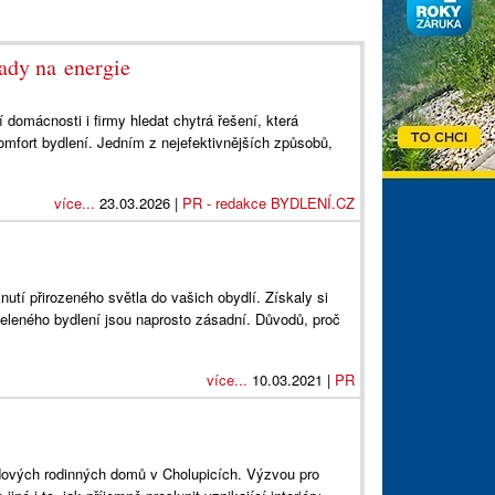
ady na energie
í domácnosti i firmy hledat chytrá řešení, která
omfort bydlení. Jedním z nejefektivnějších způsobů,
více...
23.03.2026 |
PR - redakce BYDLENÍ.CZ
utí přirozeného světla do vašich obydlí. Získaly si
zeleného bydlení jsou naprosto zásadní. Důvodů, proč
více...
10.03.2021 |
PR
dových rodinných domů v Cholupicích. Výzvou pro