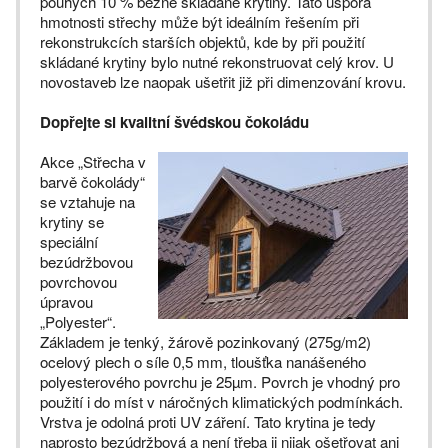
pouhých 10 % běžné skládané krytiny. Tato úspora
hmotnosti střechy může být ideálním řešením při
rekonstrukcích starších objektů, kde by při použití
skládané krytiny bylo nutné rekonstruovat celý krov. U
novostaveb lze naopak ušetřit již při dimenzování krovu.
Dopřejte si kvalitní švédskou čokoládu
Akce „Střecha v
barvě čokolády“
se vztahuje na
krytiny se
speciální
bezúdržbovou
povrchovou
úpravou
„Polyester“.
Základem je tenký, žárově pozinkovaný (275g/m2)
ocelový plech o síle 0,5 mm, tloušťka nanášeného
polyesterového povrchu je 25µm. Povrch je vhodný pro
použití i do míst v náročných klimatických podmínkách.
Vrstva je odolná proti UV záření. Tato krytina je tedy
naprosto bezúdržbová a není třeba ji nijak ošetřovat ani