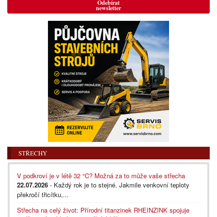
Odebírat
newsletter
STŘECHY
V podkroví je v létě 32 °C? Možná za to může vaše střecha
22.07.2026
- Každý rok je to stejné. Jakmile venkovní teploty
překročí třicítku,...
Střecha na celý život: Přírodní titanzinek RHEINZINK spojuje