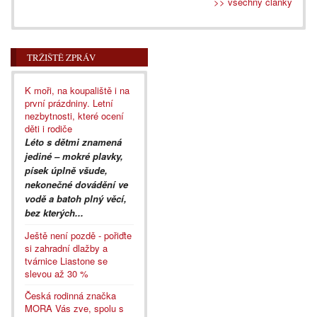
>> všechny články
TRŽIŠTĚ ZPRÁV
K moři, na koupaliště i na
první prázdniny. Letní
nezbytnosti, které ocení
děti i rodiče
Léto s dětmi znamená
jediné – mokré plavky,
písek úplně všude,
nekonečné dovádění ve
vodě a batoh plný věcí,
bez kterých...
Ještě není pozdě - pořiďte
si zahradní dlažby a
tvárnice Liastone se
slevou až 30 %
Česká rodinná značka
MORA Vás zve, spolu s