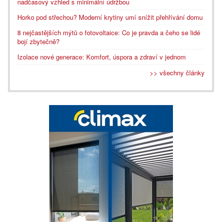
nadčasový vzhled s minimální údržbou
Horko pod střechou? Moderní krytiny umí snížit přehřívání domu
8 nejčastějších mýtů o fotovoltaice: Co je pravda a čeho se lidé
bojí zbytečně?
Izolace nové generace: Komfort, úspora a zdraví v jednom
>> všechny články