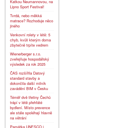
Katkou Neumannovou, na
Lipno Sport Festival!
Tvrdá, nebo měkká
matrace? Rozhoduje něco
jiného
Venkovní rolety v létě: 5
chyb, kvůli kterým doma
zbytečně trpíte vedrem
Wienerberger s.r.o.
zveřejňuje hospodářský
výsledek za rok 2025
ČAS rozšířila Datový
standard stavby a
dokončila další milník
zavádění BIM v Česku
Téměř dvě třetiny Čechů
trápí v létě přehřáté
bydlení. Místo prevence
ale stále spoléhají hlavně
na větrání
Památka UNESCO i