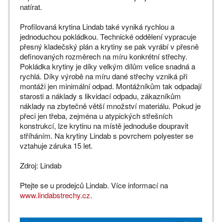
natírat.
Profilovaná krytina Lindab také vyniká rychlou a
jednoduchou pokládkou. Technické oddělení vypracuje
přesný kladečský plán a krytiny se pak vyrábí v přesně
definovaných rozměrech na míru konkrétní střechy.
Pokládka krytiny je díky velkým dílům velice snadná a
rychlá. Díky výrobě na míru dané střechy vzniká při
montáži jen minimální odpad. Montážníkům tak odpadají
starosti a náklady s likvidací odpadu, zákazníkům
náklady na zbytečně větší množství materiálu. Pokud je
přeci jen třeba, zejména u atypických střešních
konstrukcí, lze krytinu na místě jednoduše doupravit
stříháním. Na krytiny Lindab s povrchem polyester se
vztahuje záruka 15 let.
Zdroj: Lindab
Ptejte se u prodejců Lindab. Více informací na
www.lindabstrechy.cz
.