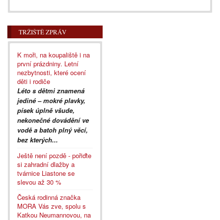
TRŽIŠTĚ ZPRÁV
K moři, na koupaliště i na
první prázdniny. Letní
nezbytnosti, které ocení
děti i rodiče
Léto s dětmi znamená
jediné – mokré plavky,
písek úplně všude,
nekonečné dovádění ve
vodě a batoh plný věcí,
bez kterých...
Ještě není pozdě - pořiďte
si zahradní dlažby a
tvárnice Liastone se
slevou až 30 %
Česká rodinná značka
MORA Vás zve, spolu s
Katkou Neumannovou, na