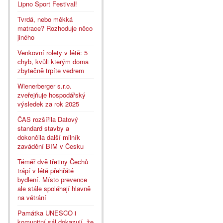
Lipno Sport Festival!
Tvrdá, nebo měkká
matrace? Rozhoduje něco
jiného
Venkovní rolety v létě: 5
chyb, kvůli kterým doma
zbytečně trpíte vedrem
Wienerberger s.r.o.
zveřejňuje hospodářský
výsledek za rok 2025
ČAS rozšířila Datový
standard stavby a
dokončila další milník
zavádění BIM v Česku
Téměř dvě třetiny Čechů
trápí v létě přehřáté
bydlení. Místo prevence
ale stále spoléhají hlavně
na větrání
Památka UNESCO i
komunitní sál dokazují, že