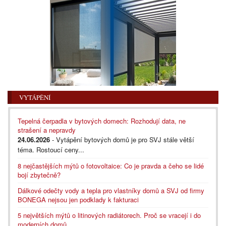
VYTÁPĚNÍ
Tepelná čerpadla v bytových domech: Rozhodují data, ne
strašení a nepravdy
24.06.2026
- Vytápění bytových domů je pro SVJ stále větší
téma. Rostoucí ceny...
8 nejčastějších mýtů o fotovoltaice: Co je pravda a čeho se lidé
bojí zbytečně?
Dálkové odečty vody a tepla pro vlastníky domů a SVJ od firmy
BONEGA nejsou jen podklady k fakturaci
5 největších mýtů o litinových radiátorech. Proč se vracejí i do
moderních domů