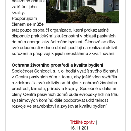
pasivního domu a
zajištění jeho
kvality.
Podporujícím
členem se může
stát pouze osoba či organizace, která prokazatelně
disponuje praktickými zkušenostmi v oblasti pasivních
domů a energeticky šetrného bydlení. Členové se díky
své odbornosti v dané oblasti podílejí na realizaci aktivit
sdružení a přispívají k jejich neustálému zkvalitňování.
Ochrana životního prostředí a kvalita bydlení
Společnost Schiedel, s. r. o. hodlá využít svého členství
v Centru pasivních dům k tomu, aby ještě více rozšířila
a zdokonalila své aktivity směřující k ochraně životního
prostředí, klimatu, přírody a krajiny. Společně s dalšími
členy Centra pasivních domů bude evropský lídr na trhu
systémových komínů dále podporovat udržitelnost
rozvoje ve stavebnictví a zvyšovat kvalitu bydlení.
Tržiště zpráv
|
16.11.2011