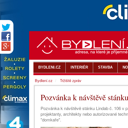
BYDLENI.CZ
INTERIÉR
STAVBA
NO
Bydlení.cz
Tržiště zpráv
Pozvánka k návštěvě stánk
Pozvánka k návštěvě stánku Lindab č. 106 v pav
projektanty, architekty nebo autorizované tec
"domkaře".