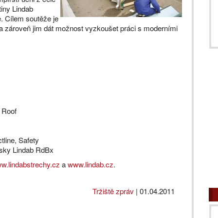
tiny Lindab
. Cílem soutěže je
 a zároveň jim dát možnost vyzkoušet práci s moderními
 Roof
tline, Safety
esky Lindab RdBx
w.lindabstrechy.cz
a
www.lindab.cz
.
Tržiště zpráv
|
01.04.2011