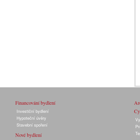
Financování bydlení
Arc
Cyk
Investiční bydlení
Hypoteční úvěry
Vy
Stavební spoření
Pr
Te
Nové bydlení