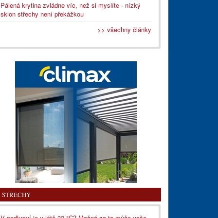
Pálená krytina zvládne víc, než si myslíte - nízký
sklon střechy není překážkou
>> všechny články
STŘECHY
V podkroví je v létě 32 °C? Možná za to může vaše