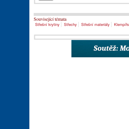
Související témata
Střešní krytiny
Střechy
Střešní materiály
Klempířs