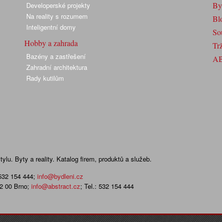
By
Developerské projekty
Na reality s rozumem
Bl
Inteligentní domy
So
Hobby a zahrada
Trž
Bazény a zastřešení
A
Zahradní architektura
Rady kutilům
lu. Byty a reality. Katalog firem, produktů a služeb.
 532 154 444
;
info@bydleni.cz
02 00 Brno;
info@abstract.cz
; Tel.: 532 154 444