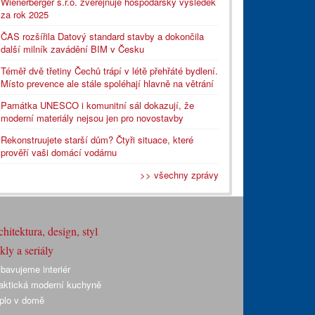
Wienerberger s.r.o. zveřejňuje hospodářský výsledek
za rok 2025
ČAS rozšířila Datový standard stavby a dokončila
další milník zavádění BIM v Česku
Téměř dvě třetiny Čechů trápí v létě přehřáté bydlení.
Místo prevence ale stále spoléhají hlavně na větrání
Památka UNESCO i komunitní sál dokazují, že
moderní materiály nejsou jen pro novostavby
Rekonstruujete starší dům? Čtyři situace, které
prověří vaši domácí vodárnu
>> všechny zprávy
hitektura, design, styl
ly a seriály
bavujeme interiér
aktická moderní kuchyně
plo v domě