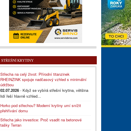
STŘEŠNÍ KRYTINY
Střecha na celý život: Přírodní titanzinek
RHEINZINK spojuje nadčasový vzhled s minimální
údržbou
02.07.2026
- Když se vybírá střešní krytina, většina
lidí řeší hlavně vzhled...
Horko pod střechou? Moderní krytiny umí snížit
přehřívání domu
Střecha jako investice: Proč vsadit na betonové
tašky Terran