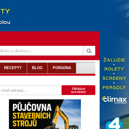
RECEPTY
BLOG
PORADNA
Odebírat
newsletter