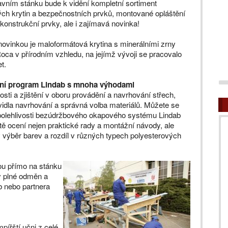
vním stánku bude k vidění kompletní sortiment
ch krytin a bezpečnostních prvků, montované opláštění
konstrukční prvky, ale i zajímavá novinka!
novinkou je maloformátová krytina s minerálními zrny
oca v přírodním vzhledu, na jejímž vývoji se pracovalo
t.
ní program Lindab s mnoha výhodami
osti a zjištění v oboru provádění a navrhování střech,
vidla navrhování a správná volba materiálů. Můžete se
polehlivosti bezúdržbového okapového systému Lindab
stě ocení nejen praktické rady a montážní návody, ale
 výběr barev a rozdíl v různých typech polyesterových
ou přímo na stánku
y plné odměn a
b nebo partnera
ířští učni z celé