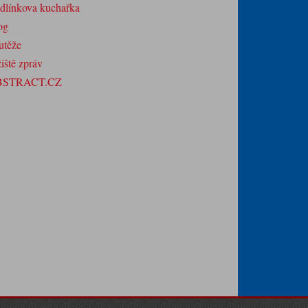
dlínkova kuchařka
og
utěže
iště zpráv
BSTRACT.CZ