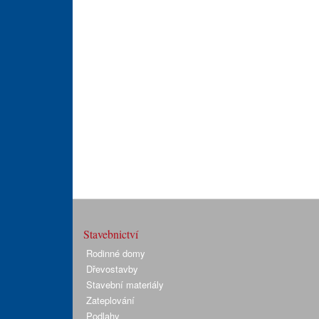
Stavebnictví
Rodinné domy
Dřevostavby
Stavební materiály
Zateplování
Podlahy