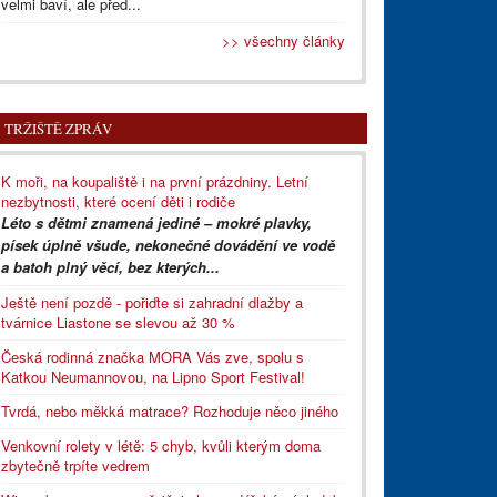
velmi baví, ale před...
>> všechny články
TRŽIŠTĚ ZPRÁV
K moři, na koupaliště i na první prázdniny. Letní
nezbytnosti, které ocení děti i rodiče
Léto s dětmi znamená jediné – mokré plavky,
písek úplně všude, nekonečné dovádění ve vodě
a batoh plný věcí, bez kterých...
Ještě není pozdě - pořiďte si zahradní dlažby a
tvárnice Liastone se slevou až 30 %
Česká rodinná značka MORA Vás zve, spolu s
Katkou Neumannovou, na Lipno Sport Festival!
Tvrdá, nebo měkká matrace? Rozhoduje něco jiného
Venkovní rolety v létě: 5 chyb, kvůli kterým doma
zbytečně trpíte vedrem