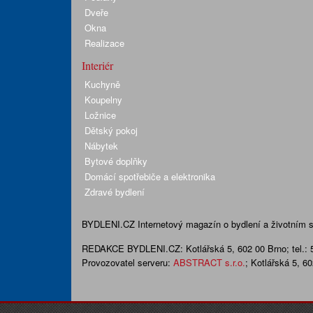
Dveře
Okna
Realizace
Interiér
Kuchyně
Koupelny
Ložnice
Dětský pokoj
Nábytek
Bytové doplňky
Domácí spotřebiče a elektronika
Zdravé bydlení
BYDLENI.CZ
Internetový magazín o bydlení a životním sty
REDAKCE BYDLENI.CZ:
Kotlářská 5, 602 00 Brno;
tel.:
Provozovatel serveru:
ABSTRACT s.r.o.
; Kotlářská 5, 6