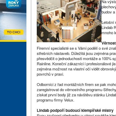
Na výsta
plechový
budov a 
Letošní 
Lindab R
mnoho le
Věrnost
Firemní specialisté se s Vámi podělí o své znal
střešních nástaveb. Důležitá jsou zejména pra
přesvědčit o jednoduchosti montáže a 100% s
Rainline. Koneční zákazníci i profesionálové ji
zejména možnost na vlastní oči vidět obrovský
povrchů v praxi.
Odborníci z řad montážních firem se pak moh
zaregistrovat do věrnostního programu Střech
získat první body již za návštěvu stánku Linda
programu firmy Velux.
Lindab podpoří budoucí klempířské mistry
Svou zručnost předvedou v rámci soutěže klemp