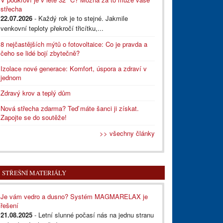
střecha
22.07.2026
- Každý rok je to stejné. Jakmile
venkovní teploty překročí třicítku,...
8 nejčastějších mýtů o fotovoltaice: Co je pravda a
čeho se lidé bojí zbytečně?
Izolace nové generace: Komfort, úspora a zdraví v
jednom
Zdravý krov a teplý dům
Nová střecha zdarma? Teď máte šanci ji získat.
Zapojte se do soutěže!
>> všechny články
STŘEŠNÍ MATERIÁLY
Je vám vedro a dusno? Systém MAGMARELAX je
řešení
21.08.2025
- Letní slunné počasí nás na jednu stranu