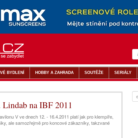
VÉ BYDLENÍ
HOBBY A ZAHRADA
SOUTĚŽE
SERIÁLY
u Lindab na IBF 2011
ilonu V ve dnech 12. - 16.4.2011 platí jak pro klempíře,
hniky, ale samozřejmě pro koncové zákazníky, takzvané