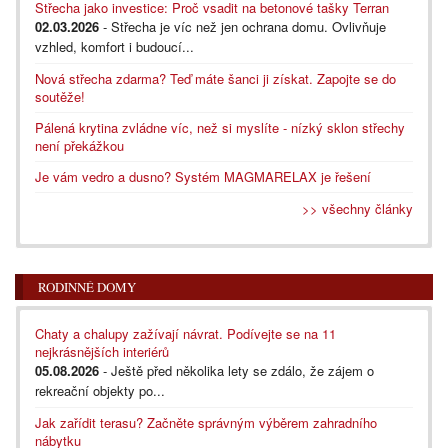
Střecha jako investice: Proč vsadit na betonové tašky Terran
02.03.2026
- Střecha je víc než jen ochrana domu. Ovlivňuje
vzhled, komfort i budoucí...
Nová střecha zdarma? Teď máte šanci ji získat. Zapojte se do
soutěže!
Pálená krytina zvládne víc, než si myslíte - nízký sklon střechy
není překážkou
Je vám vedro a dusno? Systém MAGMARELAX je řešení
>> všechny články
RODINNÉ DOMY
Chaty a chalupy zažívají návrat. Podívejte se na 11
nejkrásnějších interiérů
05.08.2026
- Ještě před několika lety se zdálo, že zájem o
rekreační objekty po...
Jak zařídit terasu? Začněte správným výběrem zahradního
nábytku