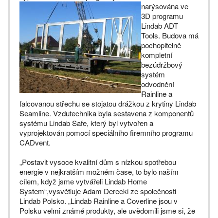
narýsována ve
3D programu
Lindab ADT
Tools. Budova má
pochopitelně
kompletní
bezúdržbový
systém
odvodnění
Rainline a
falcovanou střechu se stojatou drážkou z krytiny Lindab
Seamline. Vzdutechnika byla sestavena z komponentů
systému Lindab Safe, který byl vytvořen a
vyprojektován pomocí speciálního firemního programu
CADvent.
„Postavit vysoce kvalitní dům s nízkou spotřebou
energie v nejkratším možném čase, to bylo naším
cílem, když jsme vytvářeli Lindab Home
System“,vysvětluje Adam Derecki ze společnosti
Lindab Polsko. „Lindab Rainline a Coverline jsou v
Polsku velmi známé produkty, ale uvědomili jsme si, že