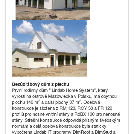
Bezúdržbový dům z plechu
První rodinný dům " Lindab Home System", který
vyrostl na ostrově Mazowiecka v Polsku, má obytnou
2
2
plochu 140 m
a další plochy 37 m
. Ocelová
konstrukce je složena z RM 120, RCY 50 a FR 120
profilů pro nosné vnitřní stěny a RdBX 100 pro nenosné
stěny. Střešní konstrukce odpovídá přísným švédským
normám a celá ocelová konstrukce byla staticky
vypočtena Lindab IT programy
DimRoof a DimStud a