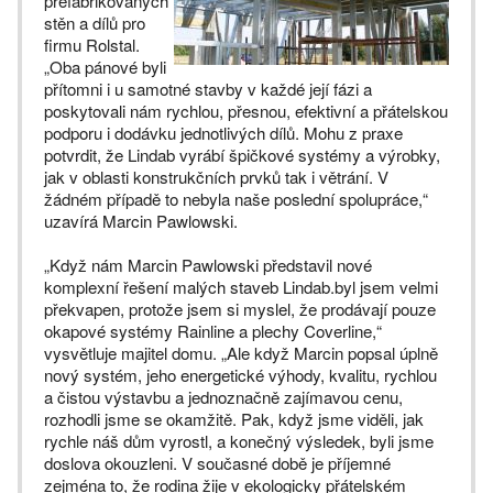
prefabrikovaných
stěn a dílů pro
firmu Rolstal.
„Oba pánové byli
přítomni i u samotné stavby v každé její fázi a
poskytovali nám rychlou, přesnou, efektivní a přátelskou
podporu i dodávku jednotlivých dílů. Mohu z praxe
potvrdit, že Lindab vyrábí špičkové systémy a výrobky,
jak v oblasti konstrukčních prvků tak i větrání. V
žádném případě to nebyla naše poslední spolupráce,“
uzavírá Marcin Pawlowski.
„Když nám Marcin Pawlowski představil nové
komplexní řešení malých staveb Lindab.byl jsem velmi
překvapen, protože jsem si myslel, že prodávají pouze
okapové systémy Rainline a plechy Coverline,“
vysvětluje majitel domu. „Ale když Marcin popsal úplně
nový systém, jeho energetické výhody, kvalitu, rychlou
a čistou výstavbu a jednoznačně zajímavou cenu,
rozhodli jsme se okamžitě. Pak, když jsme viděli, jak
rychle náš dům vyrostl, a konečný výsledek, byli jsme
doslova okouzleni. V současné době je příjemné
zejména to, že rodina žije v ekologicky přátelském