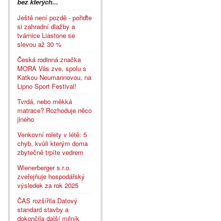
bez kterých...
Ještě není pozdě - pořiďte
si zahradní dlažby a
tvárnice Liastone se
slevou až 30 %
Česká rodinná značka
MORA Vás zve, spolu s
Katkou Neumannovou, na
Lipno Sport Festival!
Tvrdá, nebo měkká
matrace? Rozhoduje něco
jiného
Venkovní rolety v létě: 5
chyb, kvůli kterým doma
zbytečně trpíte vedrem
Wienerberger s.r.o.
zveřejňuje hospodářský
výsledek za rok 2025
ČAS rozšířila Datový
standard stavby a
dokončila další milník