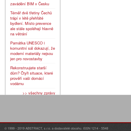
zavádění BIM v Česku
Téměř dvě třetiny Čechů
trápí v létě přehřáté
bydlení. Místo prevence
ale stále spoléhají hlavně
na větrání
Památka UNESCO i
komunitní sál dokazují, že
moderní materiály nejsou
jen pro novostavby
Rekonstruujete starší
dům? Čtyři situace, které
prověří vaši domácí
vodárnu
>> všechny zprávy
© 1999 - 2019 ABSTRACT, s.r.o. a dodavatelé obsahu. ISSN 1214 - 5548