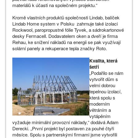
materiálů k účasti na společném projektu.“
Kromě vlastních produktů společnosti Lindab, balíček
Lindab Home system v Polsku zahrnuje také izolaci
Rockwool, paropropustné fólie Tyvek, a sádrokartonové
desky Fermacell. Dodavatelem oken a dveří je firma
Rehau, ke snížení nákladů na energii se pak využívají
solární panely a rekuperace tepla značky Roto.
Kvalita, která
šetří
„Podařilo se nám
vytvořit dům s
velmi dobrou
tepelnou izolací,
která spolu s
moderním
větráním a
vytápěním
vyžaduje minimální provozní náklady,“ dodává Adam
Derecki. „První projekt byl postaven za pouhé čtyři
měsíce. Spolu s partnerskými firmami jsme vytvořili