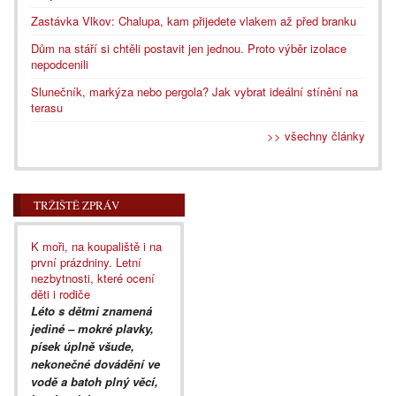
Zastávka Vlkov: Chalupa, kam přijedete vlakem až před branku
Dům na stáří si chtěli postavit jen jednou. Proto výběr izolace
nepodcenili
Slunečník, markýza nebo pergola? Jak vybrat ideální stínění na
terasu
>> všechny články
TRŽIŠTĚ ZPRÁV
K moři, na koupaliště i na
první prázdniny. Letní
nezbytnosti, které ocení
děti i rodiče
Léto s dětmi znamená
jediné – mokré plavky,
písek úplně všude,
nekonečné dovádění ve
vodě a batoh plný věcí,