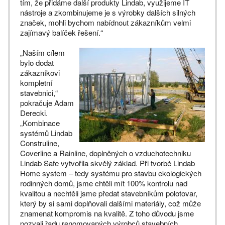
tím, že přidáme další produkty Lindab, využijeme IT
nástroje a zkombinujeme je s výrobky dalších silných
značek, mohli bychom nabídnout zákazníkům velmi
zajímavý balíček řešení.“
„Naším cílem
bylo dodat
zákazníkovi
kompletní
stavebnici,“
pokračuje Adam
Derecki.
„Kombinace
systémů Lindab
Construline,
Coverline a Rainline, doplněných o vzduchotechniku
Lindab Safe vytvořila skvělý základ. Při tvorbě Lindab
Home system – tedy systému pro stavbu ekologických
rodinných domů, jsme chtěli mít 100% kontrolu nad
kvalitou a nechtěli jsme předat stavebníkům polotovar,
který by si sami doplňovali dalšími materiály, což může
znamenat kompromis na kvalitě. Z toho důvodu jsme
pozvali řadu renomovaných výrobců stavebních