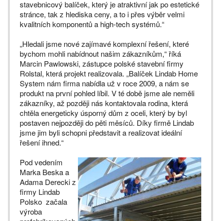
stavebnicový balíček, který je atraktivní jak po estetické
stránce, tak z hlediska ceny, a to i přes výběr velmi
kvalitních komponentů a high-tech systémů.“
„Hledali jsme nové zajímavé komplexní řešení, které
bychom mohli nabídnout našim zákazníkům,“ říká
Marcin Pawlowski, zástupce polské stavební firmy
Rolstal, která projekt realizovala. „Balíček Lindab Home
System nám firma nabídla už v roce 2009, a nám se
produkt na první pohled líbil. V té době jsme ale neměli
zákazníky, až později nás kontaktovala rodina, která
chtěla energeticky úsporný dům z oceli, který by byl
postaven nejpozději do pěti měsíců. Díky firmě Lindab
jsme jim byli schopni představit a realizovat ideální
řešení ihned.“
Pod vedením
Marka Beska a
Adama Derecki z
firmy Lindab
Polsko začala
výroba