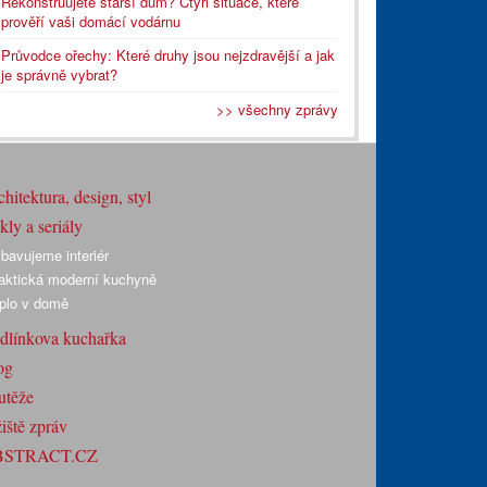
Rekonstruujete starší dům? Čtyři situace, které
prověří vaši domácí vodárnu
Průvodce ořechy: Které druhy jsou nejzdravější a jak
je správně vybrat?
>> všechny zprávy
hitektura, design, styl
ly a seriály
bavujeme interiér
aktická moderní kuchyně
plo v domě
dlínkova kuchařka
og
utěže
iště zpráv
BSTRACT.CZ