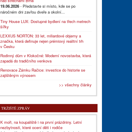
nad střechami Brna
19.06.2026
- Představte si místo, kde se po
náročném dni zavřou dveře a okolní...
Tiny House LUX: Dostupné bydlení na třech metrech
šířky
LEXXUS NORTON: 33 let, miliardové objemy a
značka, která definuje nejen prémiový realitní trh
v Česku
Rodinný dům v Klokočné: Moderní novostavba, která
zapadá do tradičního venkova
Renovace Zámku Račice: investice do historie se
zajištěným výnosem
>> všechny články
TRŽIŠTĚ ZPRÁV
K moři, na koupaliště i na první prázdniny. Letní
nezbytnosti, které ocení děti i rodiče