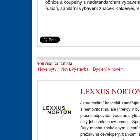
ložnice a koupelny s nadstandardním vybavení
Fusion, sanitární vybavení značek Kaldewei, 
Související témata
Nové byty
Nová výstavba
Bydlení v novém
LEXXUS NORTO
Jsme realitní kancelář zaměřující
s nemovitostmi, ale i trendy v by
přesně odpovídat vašemu stylu 
celý jeho zdlouhavý proces. Spe
Díky mnoha spokojeným klientům
pražskými developery, bankami a