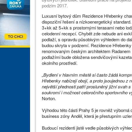
podzim 2017.
Luxusní bytový dům Rezidence Hřebenky charak
dispoziční řešení a nízkoenergetický standard
3+kk až 5+kk s prostornými terasami nebo lodž
celodenní recepcí. Chybět zde nebude ani exklu
podlaží, s opravdu působivým výhledem do dal
budou skryta v podzemí. Rezidence Hřebenky
renomovaným českým architektem Radanem H
podlažími bude obložena sendvičovými kazetam
okolního prostředí.
„Bydlení v hlavním městě si často žádá kompr
Hřebenky nabízejí obojí, a proto jsoujednou z n
největší přednosti patří prosluněný jižní svah 
soukromí i možnost celoročního sportovního vyž
Norton.
Výhodou této části Prahy 5 je rovněž výborná 
business zóny Anděl, která je přestupním uz
Budoucí rezidenti jistě vedle působivých výhl