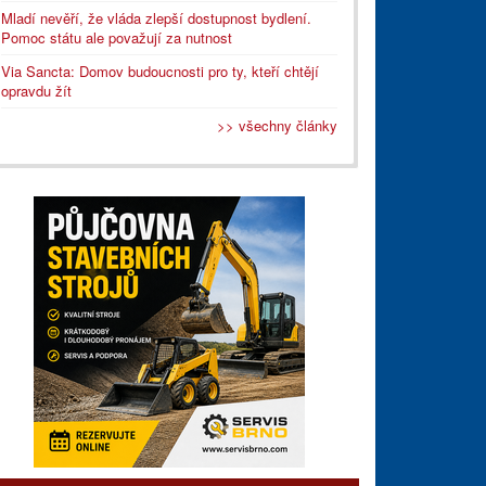
Mladí nevěří, že vláda zlepší dostupnost bydlení.
Pomoc státu ale považují za nutnost
Via Sancta: Domov budoucnosti pro ty, kteří chtějí
opravdu žít
>> všechny články