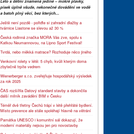
Léto s dětmi znamená jediné – mokré plavky,
písek úplně všude, nekonečné dovádění ve vodě
a batoh plný věcí, bez kterých...
Ještě není pozdě - pořiďte si zahradní dlažby a
tvárnice Liastone se slevou až 30 %
Česká rodinná značka MORA Vás zve, spolu s
Katkou Neumannovou, na Lipno Sport Festival!
Tvrdá, nebo měkká matrace? Rozhoduje něco jiného
Venkovní rolety v létě: 5 chyb, kvůli kterým doma
zbytečně trpíte vedrem
Wienerberger s.r.o. zveřejňuje hospodářský výsledek
za rok 2025
ČAS rozšířila Datový standard stavby a dokončila
další milník zavádění BIM v Česku
Téměř dvě třetiny Čechů trápí v létě přehřáté bydlení.
Místo prevence ale stále spoléhají hlavně na větrání
Památka UNESCO i komunitní sál dokazují, že
moderní materiály nejsou jen pro novostavby