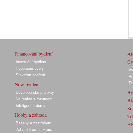
Financování bydlení
Arc
Cyk
Investiční bydlení
Hypoteční úvěry
Vy
Stavební spoření
Pr
Te
Nové bydlení
By
Developerské projekty
Na reality s rozumem
Bl
Inteligentní domy
So
Hobby a zahrada
Trž
Bazény a zastřešení
A
Zahradní architektura