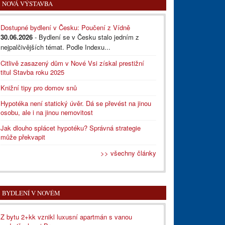
NOVÁ VÝSTAVBA
Dostupné bydlení v Česku: Poučení z Vídně
30.06.2026
- Bydlení se v Česku stalo jedním z
nejpalčivějších témat. Podle Indexu...
Citlivě zasazený dům v Nové Vsi získal prestižní
titul Stavba roku 2025
Knižní tipy pro domov snů
Hypotéka není statický úvěr. Dá se převést na jinou
osobu, ale i na jinou nemovitost
Jak dlouho splácet hypotéku? Správná strategie
může překvapit
>> všechny články
BYDLENÍ V NOVÉM
Z bytu 2+kk vznikl luxusní apartmán s vanou