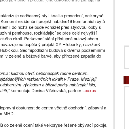
terizuje nadčasový styl, kvalita provedení, velkorysé
. Komorní rezidenční projekt nabídne19 komfortních bytů
iemi, do nichž se bude vcházet přes stylovou lobby s
zivní penthouse, rozkládající se přes celé nejvyšší
ekého okolí. Parkovací stání přístupná autovýtahem
 navazuje na úspěšný projekt XY Hřebenky, navržený
ubičkou. Sedmipodlažní budova s dvěma podzemními
i v zelené a béžové barvě, aby přirozeně zapadla do
omis: klidnou čtvrť, nebonaopak rušné centrum.
ejžádanějších rezidenčních lokalit v Praze. Mezi její
s nádherným výhledem a blízké parky nabízející klid,
ití,“
komentuje Denisa Višňovská, partner
Lexxus
dopravní dostunost do centra včetně obchodní, zábavní a
lem MHD.
edů do zeleně ocení také velkoryse řešené obývací pokoje,