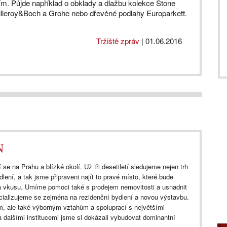
m. Půjde například o obklady a dlažbu kolekce Stone
Villeroy&Boch a Grohe nebo dřevěné podlahy Europarkett.
Tržiště zpráv
|
01.06.2016
N
 se na Prahu a blízké okolí. Už tři desetiletí sledujeme nejen trh
dlení, a tak jsme připraveni najít to pravé místo, které bude
a vkusu. Umíme pomoci také s prodejem nemovitosti a usnadnit
cializujeme se zejména na rezidenční bydlení a novou výstavbu.
, ale také výborným vztahům a spoluprací s největšími
 dalšími institucemi jsme si dokázali vybudovat dominantní