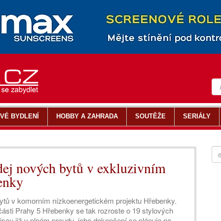
VÉ BYDLENÍ
HOBBY A ZAHRADA
SOUTĚŽE
SERIÁLY
dej nových bytů v exkluzivním
enky
 bytů v komorním nízkoenergetickém projektu Hřebenky.
části Prahy 5 Hřebenky se tak rozroste o 19 stylových
jsou již v plném proudu, jeho dokončení se plánuje na