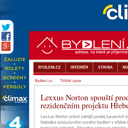
BYDLENI.CZ
INTERIÉR
STAVBA
NO
Bydlení.cz
Tržiště zpráv
Lexxus Norton spouští pro
rezidenčním projektu Hřeb
Lexxus Norton právě zahájil prodej luxusních
Nabídka exkluzivního nového bydlení v klidné 
bytových jednotek. Stavební práce na projektu 