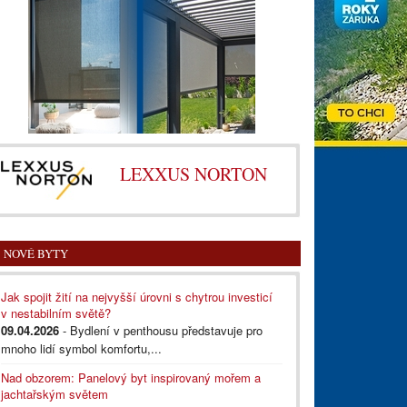
LEXXUS NORTON
NOVÉ BYTY
Jak spojit žití na nejvyšší úrovni s chytrou investicí
v nestabilním světě?
09.04.2026
- Bydlení v penthousu představuje pro
mnoho lidí symbol komfortu,...
Nad obzorem: Panelový byt inspirovaný mořem a
jachtařským světem