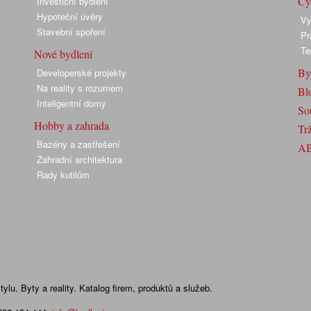
Cyk
Investiční bydlení
Hypoteční úvěry
Vy
Stavební spoření
Pr
Te
Nové bydlení
By
Developerské projekty
Na reality s rozumem
Bl
Inteligentní domy
So
Hobby a zahrada
Trž
Bazény a zastřešení
A
Zahradní architektura
Rady kutilům
lu. Byty a reality. Katalog firem, produktů a služeb.