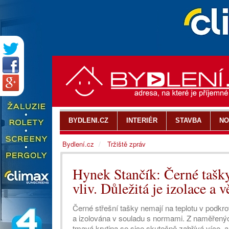
BYDLENI.CZ
INTERIÉR
STAVBA
NO
Bydlení.cz
Tržiště zpráv
Hynek Stančík: Černé tašky
vliv. Důležitá je izolace a v
Černé střešní tašky nemají na teplotu v podkro
a izolována v souladu s normami. Z naměřený
tmavá krytina se sice skutečně zahřívá více, a