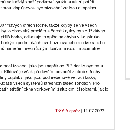
ů se každý snaží podkroví využít, a tak si pořídí
zerou, doplňkovou hydroizolační vrstvou a tepelnou
000 tmavých střech ročně, takže kdyby se ve všech
by to obrovský problém a černé krytiny by se již dávno
 příliš horko, odkazuje to spíše na chybu v konstrukci
mně horkých podmínkách uvnitř izolovaného a odvětraného
umů naměřen mezi různými barvami rozdíl maximálně
 pomocí izolace, jako jsou například PIR desky systému
a. Klíčové je však především odvádět z útrob střechy
ytiny doplňky, jako jsou podhřebenové větrací tašky,
 součástí všech systémů střešních tašek Tondach. Pro
atřit střešní okna venkovními žaluziemi či roletami, jak je
Tržiště zpráv
|
11.07.2023