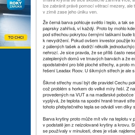
lze zabránit právě pomocí větrací mezery, ale ta
v zimě zase jeho úniku ven.
Že černá barva pohlcuje světlo i teplo, a tak se
paprsky zahřívá, ví každý. Proto by mohlo kd
pod střechou pokrytou černými taškami bude 
k nevydržení. Pokud ovšem investor použije kva
z pálených tašek a dodrží několik jednoduchýc
nehrozí. Je sice pravda, že se příliš často ne
zateplených domů ve tmavých barvách a že exis
opodstatnění pro bílé ploché střechy, a proto m
řešení Leadax Roov. U šikmých střech je ale si
Šikmé střechy musí být dle pravidel Cechu po
což problém s horkem do velké míry řeší. Z 
provedených na VUT a na maďarské pobočce 
vyplývá, že teplota na spodní hraně tmavé stře
tohoto přebytečného tepla se odvádí ven díky 
Barva krytiny proto může mít vliv na teplotu v 
v podstatě jen z neizolované krytiny a krovu. St
se používaly v minulosti, dnes je však najdeme