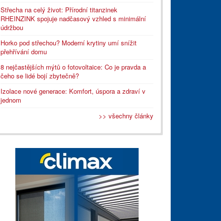
Střecha na celý život: Přírodní titanzinek
RHEINZINK spojuje nadčasový vzhled s minimální
údržbou
Horko pod střechou? Moderní krytiny umí snížit
přehřívání domu
8 nejčastějších mýtů o fotovoltaice: Co je pravda a
čeho se lidé bojí zbytečně?
Izolace nové generace: Komfort, úspora a zdraví v
jednom
>> všechny články