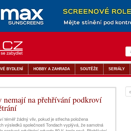
VÉ BYDLENÍ
HOBBY A ZAHRADA
SOUTĚŽE
SERIÁLY
 nemají na přehřívání podkroví
ětrání
ví téměř žádný vliv, pokud je střecha položena
ch výsledků společnosti Tondach vyplývá, že samotná
le správné odvětrání odvede 80 % tepla pryč. Přehřívání