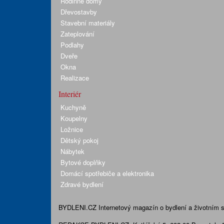
Rodinné domy
Dřevostavby
Stavební materiály
Zateplování
Podlahy
Dveře
Okna
Realizace
Interiér
Kuchyně
Koupelny
Ložnice
Dětský pokoj
Nábytek
Bytové doplňky
Domácí spotřebiče a elektronika
Zdravé bydlení
BYDLENI.CZ
Internetový magazín o bydlení a životním sty