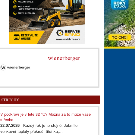
wienerberger
STŘECHY
V podkroví je v létě 32 °C? Možná za to může vaše
střecha
22.07.2026
- Každý rok je to stejné. Jakmile
venkovní teploty překročí třicítku,...