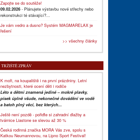
Zapojte se do soutěže!
09.02.2026
- Plánujete výstavbu nové střechy nebo
rekonstrukci té stávající?...
Je vám vedro a dusno? Systém MAGMARELAX je
řešení
>> všechny články
TRŽIŠTĚ ZPRÁV
K moři, na koupaliště i na první prázdniny. Letní
nezbytnosti, které ocení děti i rodiče
Léto s dětmi znamená jediné – mokré plavky,
písek úplně všude, nekonečné dovádění ve vodě
a batoh plný věcí, bez kterých...
Ještě není pozdě - pořiďte si zahradní dlažby a
tvárnice Liastone se slevou až 30 %
Česká rodinná značka MORA Vás zve, spolu s
Katkou Neumannovou, na Lipno Sport Festival!