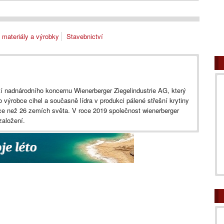
 materiály a výrobky
Stavebnictví
í nadnárodního koncernu Wienerberger Ziegelindustrie AG, který
 výrobce cihel a současně lídra v produkci pálené střešní krytiny
ce než 26 zemích světa. V roce 2019 společnost wienerberger
založení.