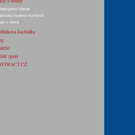
ly a seriály
bavujeme interiér
aktická moderní kuchyně
plo v domě
dlínkova kuchařka
og
utěže
iště zpráv
BSTRACT.CZ