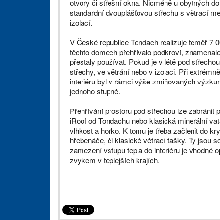
otvory či střešní okna. Nicméně u obytných dom
standardní dvouplášťovou střechu s větrací me
izolací.
V České republice Tondach realizuje téměř 7 
těchto domech přehřívalo podkroví, znamenalo 
přestaly používat. Pokud je v létě pod střechou
střechy, ve větrání nebo v izolaci. Při extré
interiéru byl v rámci výše zmiňovaných výzk
jednoho stupně.
Přehřívání prostoru pod střechou lze zabránit
iRoof od Tondachu nebo klasická minerální vat
vlhkost a horko. K tomu je třeba začlenit do kr
hřebenáče, či klasické větrací tašky. Ty jsou
zamezení vstupu tepla do interiéru je vhodné op
zvykem v teplejších krajích.