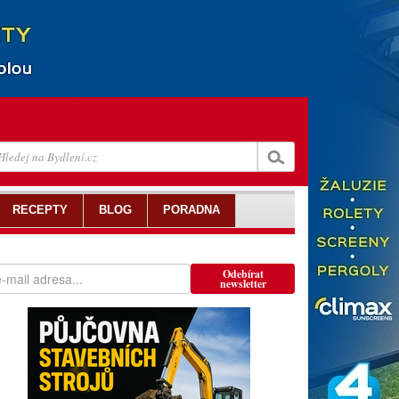
RECEPTY
BLOG
PORADNA
Odebírat
newsletter