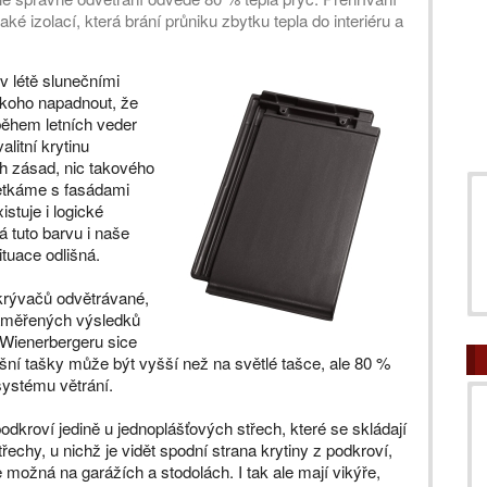
ké izolací, která brání průniku zbytku tepla do interiéru a
 v létě slunečními
ekoho napadnout, že
během letních veder
litní krytinu
h zásad, nic takového
setkáme s fasádami
tuje i logické
á tuto barvu i naše
tuace odlišná.
krývačů odvětrávané,
naměřených výsledků
Wienerbergeru sice
šní tašky může být vyšší než na světlé tašce, ale 80 %
systému větrání.
podkroví jedině u jednoplášťových střech, které se skládají
řechy, u nichž je vidět spodní strana krytiny z podkroví,
 možná na garážích a stodolách. I tak ale mají vikýře,