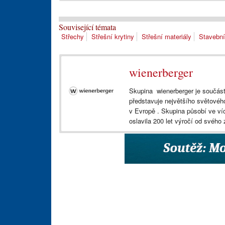
Související témata
Střechy
Střešní krytiny
Střešní materiály
Stavební
wienerberger
Skupina wienerberger je součást
představuje největšího světového
v Evropě . Skupina působí ve ví
oslavila 200 let výročí od svého 