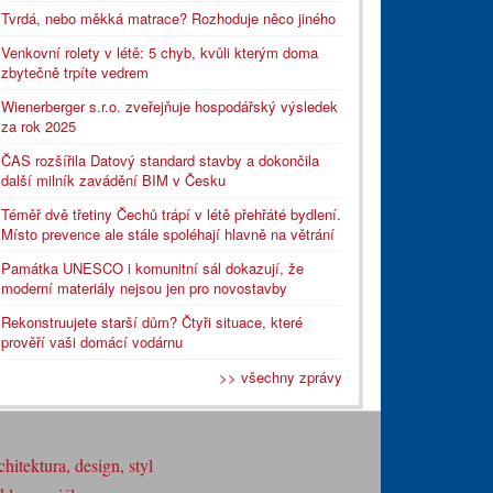
Tvrdá, nebo měkká matrace? Rozhoduje něco jiného
Venkovní rolety v létě: 5 chyb, kvůli kterým doma
zbytečně trpíte vedrem
Wienerberger s.r.o. zveřejňuje hospodářský výsledek
za rok 2025
ČAS rozšířila Datový standard stavby a dokončila
další milník zavádění BIM v Česku
Téměř dvě třetiny Čechů trápí v létě přehřáté bydlení.
Místo prevence ale stále spoléhají hlavně na větrání
Památka UNESCO i komunitní sál dokazují, že
moderní materiály nejsou jen pro novostavby
Rekonstruujete starší dům? Čtyři situace, které
prověří vaši domácí vodárnu
>> všechny zprávy
hitektura, design, styl