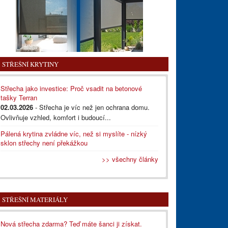
STŘEŠNÍ KRYTINY
Střecha jako investice: Proč vsadit na betonové
tašky Terran
02.03.2026
- Střecha je víc než jen ochrana domu.
Ovlivňuje vzhled, komfort i budoucí...
Pálená krytina zvládne víc, než si myslíte - nízký
sklon střechy není překážkou
>> všechny články
STŘEŠNÍ MATERIÁLY
Nová střecha zdarma? Teď máte šanci ji získat.