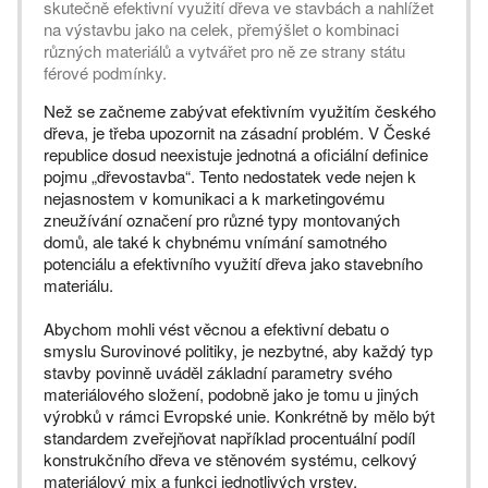
skutečně efektivní využití dřeva ve stavbách a nahlížet
na výstavbu jako na celek, přemýšlet o kombinaci
různých materiálů a vytvářet pro ně ze strany státu
férové podmínky.
Než se začneme zabývat efektivním využitím českého
dřeva, je třeba upozornit na zásadní problém. V České
republice dosud neexistuje jednotná a oficiální definice
pojmu „dřevostavba“. Tento nedostatek vede nejen k
nejasnostem v komunikaci a k marketingovému
zneužívání označení pro různé typy montovaných
domů, ale také k chybnému vnímání samotného
potenciálu a efektivního využití dřeva jako stavebního
materiálu.
Abychom mohli vést věcnou a efektivní debatu o
smyslu Surovinové politiky, je nezbytné, aby každý typ
stavby povinně uváděl základní parametry svého
materiálového složení, podobně jako je tomu u jiných
výrobků v rámci Evropské unie. Konkrétně by mělo být
standardem zveřejňovat například procentuální podíl
konstrukčního dřeva ve stěnovém systému, celkový
materiálový mix a funkci jednotlivých vrstev,