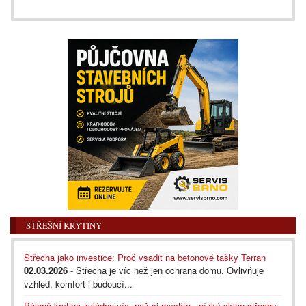
STŘEŠNÍ KRYTINY
Střecha jako investice: Proč vsadit na betonové tašky Terran
02.03.2026
- Střecha je víc než jen ochrana domu. Ovlivňuje
vzhled, komfort i budoucí...
Pálená krytina zvládne víc, než si myslíte - nízký sklon střechy