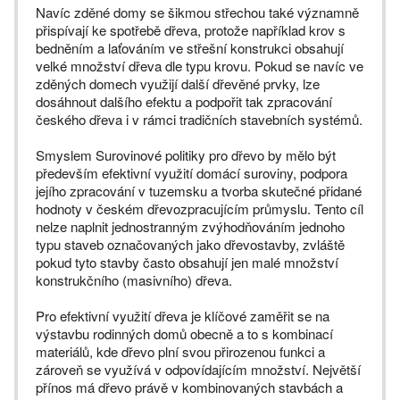
Navíc zděné domy se šikmou střechou také významně
přispívají ke spotřebě dřeva, protože například krov s
bedněním a laťováním ve střešní konstrukci obsahují
velké množství dřeva dle typu krovu. Pokud se navíc ve
zděných domech využijí další dřevěné prvky, lze
dosáhnout dalšího efektu a podpořit tak zpracování
českého dřeva i v rámci tradičních stavebních systémů.
Smyslem Surovinové politiky pro dřevo by mělo být
především efektivní využití domácí suroviny, podpora
jejího zpracování v tuzemsku a tvorba skutečné přidané
hodnoty v českém dřevozpracujícím průmyslu. Tento cíl
nelze naplnit jednostranným zvýhodňováním jednoho
typu staveb označovaných jako dřevostavby, zvláště
pokud tyto stavby často obsahují jen malé množství
konstrukčního (masivního) dřeva.
Pro efektivní využití dřeva je klíčové zaměřit se na
výstavbu rodinných domů obecně a to s kombinací
materiálů, kde dřevo plní svou přirozenou funkci a
zároveň se využívá v odpovídajícím množství. Největší
přínos má dřevo právě v kombinovaných stavbách a