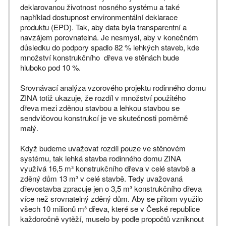
deklarovanou životnost nosného systému a také
například dostupnost environmentální deklarace
produktu (EPD). Tak, aby data byla transparentní a
navzájem porovnatelná. Je nesmysl, aby v konečném
důsledku do podpory spadlo 82 % lehkých staveb, kde
množství konstrukčního dřeva ve stěnách bude
hluboko pod 10 %.
Srovnávací analýza vzorového projektu rodinného domu
ZINA totiž ukazuje, že rozdíl v množství použitého
dřeva mezi zděnou stavbou a lehkou stavbou se
sendvičovou konstrukcí je ve skutečnosti poměrně
malý.
Když budeme uvažovat rozdíl pouze ve stěnovém
systému, tak lehká stavba rodinného domu ZINA
využívá 16,5 m³ konstrukčního dřeva v celé stavbě a
zděný dům 13 m³ v celé stavbě. Tedy uvažovaná
dřevostavba zpracuje jen o 3,5 m³ konstrukčního dřeva
více než srovnatelný zděný dům. Aby se přitom využilo
všech 10 milionů m³ dřeva, které se v České republice
každoročně vytěží, muselo by podle propočtů vzniknout