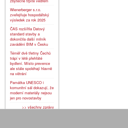
zbytečně trpíte vedrem
Wienerberger s.r.o.
zveřejňuje hospodářský
výsledek za rok 2025
ČAS rozšířila Datový
standard stavby a
dokončila další milník
zavádění BIM v Česku
Téměř dvě třetiny Čechů
trápí v létě přehřáté
bydlení. Místo prevence
ale stále spoléhají hlavně
na větrání
Památka UNESCO i
komunitní sál dokazují, že
moderní materiály nejsou
jen pro novostavby
>> všechny zprávy