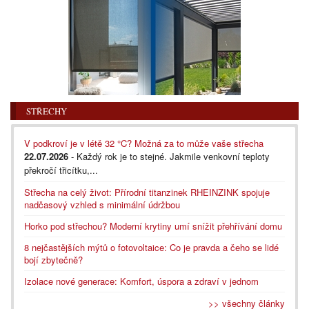
STŘECHY
V podkroví je v létě 32 °C? Možná za to může vaše střecha
22.07.2026
- Každý rok je to stejné. Jakmile venkovní teploty
překročí třicítku,...
Střecha na celý život: Přírodní titanzinek RHEINZINK spojuje
nadčasový vzhled s minimální údržbou
Horko pod střechou? Moderní krytiny umí snížit přehřívání domu
8 nejčastějších mýtů o fotovoltaice: Co je pravda a čeho se lidé
bojí zbytečně?
Izolace nové generace: Komfort, úspora a zdraví v jednom
>> všechny články