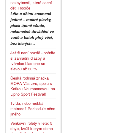
nezbytnosti, které ocení
děti i rodiče
Léto s dětmi znamená
jediné – mokré plavky,
písek úplně všude,
nekonečné dovádění ve
vodě a batoh plný věcí,
bez kterých...
Ještě není pozdě - pořiďte
si zahradní dlažby a
tvárnice Liastone se
slevou až 30 %
Česká rodinná značka
MORA Vás zve, spolu s
Katkou Neumannovou, na
Lipno Sport Festival!
Tvrdá, nebo měkká
matrace? Rozhoduje něco
jiného
Venkovní rolety v létě: 5
chyb, kvůli kterým doma