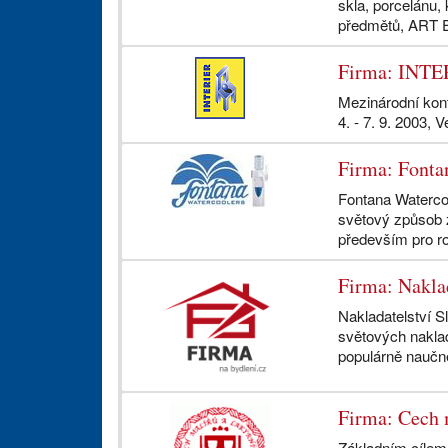
skla, porcelánu,
předmětů, ART E
Firma: INTE
Mezinárodní kont
4. - 7. 9. 2003, 
Firma: Fontan
Fontana Watercoo
světový způsob z
především pro ro
Firma: Nakl
Nakladatelství Sl
světových naklad
populárně naučné 
Firma: Cech 
Základním cílem 