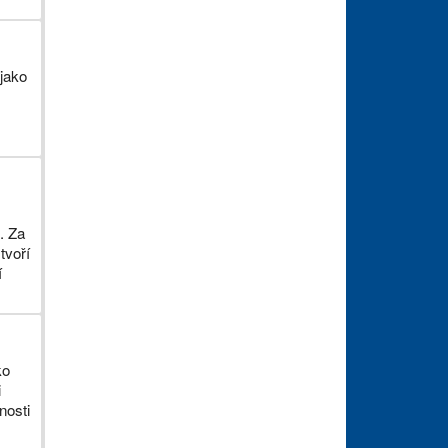
 jako
. Za
tvoří
í
ko
i
nosti