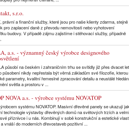
akt, s.r.o.
, právní a finanční služby, které jsou pro naše klienty zdarma, stejně
k pro zaplacení daně z převodu nemovitosti nebo vyhotovení
ítku budovy. V případě zájmu zajistíme i stěhovací služby, případně
.
, a.s. - významný český výrobce designového
světlení
 působí na českém i zahraničním trhu se svítidly již přes dvacet let
 působení nikdy nepřestala být věrná základům své filozofie, kterou 
ké parametry, kvalitní řemeslné zpracování detailu a neustálé hledán
ění světla a prostoru v ...
P NOVA a.s. - výrobce systému NOVATOP
ýrobcem systému NOVATOP. Masivní dřevěné panely se ukazují ja
ní technologie výstavby dřevěných domů na světových trzích a velm
 své příznivce i u nás. Kombinují v sobě konstrukční a estetické vlast
a vnáší do moderních dřevostaveb pozitivní ...