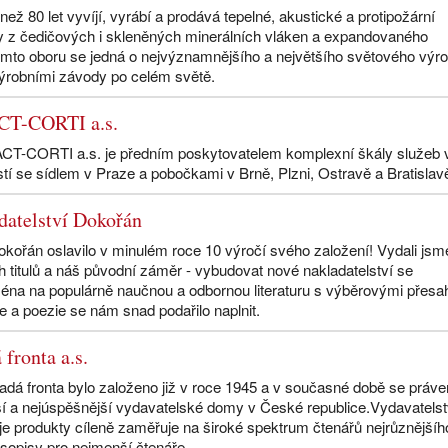
ež 80 let vyvíjí, vyrábí a prodává tepelné, akustické a protipožární
ly z čedičových i skleněných minerálních vláken a expandovaného
omto oboru se jedná o nejvýznamnějšího a největšího světového výr
výrobními závody po celém světě.
CT-CORTI a.s.
CT-CORTI a.s. je předním poskytovatelem komplexní škály služeb 
stí se sídlem v Praze a pobočkami v Brně, Plzni, Ostravě a Bratislav
datelství Dokořán
okořán oslavilo v minulém roce 10 výročí svého založení! Vydali jsme
h titulů a náš původní záměr - vybudovat nové nakladatelství se
na na populárně naučnou a odbornou literaturu s výběrovými přesa
rie a poezie se nám snad podařilo naplnit.
fronta a.s.
adá fronta bylo založeno již v roce 1945 a v současné době se práv
ší a nejúspěšnější vydavatelské domy v České republice.Vydavatelst
je produkty cíleně zaměřuje na široké spektrum čtenářů nejrůznějšíh
opisy pro nejmenší čtenáře, ...