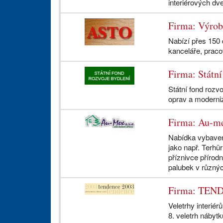
interiérových dv
Firma: Výrob
Nabízí přes 150 
kanceláře, pracov
Firma: Státní
Státní fond rozv
oprav a moderniz
Firma: Au-mex
Nabídka vybaven
jako např. Terhür
příznivce přírod
palubek v různýc
Firma: TEN
Veletrhy interié
8. veletrh nábyt