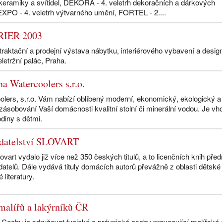
 keramiky a svítidel, DEKORA - 4. veletrh dekoračních a dárkových
XPO - 4. veletrh výtvarného umění, FORTEL - 2....
RIER 2003
raktační a prodejní výstava nábytku, interiérového vybavení a desig
Veletržní palác, Praha.
a Watercoolers s.r.o.
lers, s.r.o. Vám nabízí oblíbený moderní, ekonomický, ekologický a
ásobování Vaší domácnosti kvalitní stolní či minerální vodou. Je v
diny s dětmi.
adatelství SLOVART
ovart vydalo již více než 350 českých titulů, a to licenčních knih pře
atelů. Dále vydává tituly domácích autorů převážně z oblasti dětské
literatury.
malířů a lakýrníků ČR
Cechu je sdružovat fyzické a právnické osoby provozující malířské 