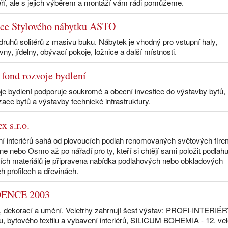
eří, ale s jejich výběrem a montáží vám rádi pomůžeme.
ce Stylového nábytku ASTO
druhů solitérů z masivu buku. Nábytek je vhodný pro vstupní haly,
ny, jídelny, obývací pokoje, ložnice a další místnosti.
 fond rozvoje bydlení
oje bydlení podporuje soukromé a obecní investice do výstavby bytů,
ace bytů a výstavby technické infrastruktury.
 s.r.o.
í interiérů sahá od plovoucích podlah renomovaných světových fir
ne nebo Osmo až po nářadí pro ty, kteří si chtějí sami položit podlah
ních materiálů je připravena nabídka podlahových nebo obkladových
h profilech a dřevinách.
DENCE 2003
rů, dekorací a umění. Veletrhy zahrnují šest výstav: PROFI-INTERIÉR
ku, bytového textilu a vybavení interiérů, SILICUM BOHEMIA - 12. vel