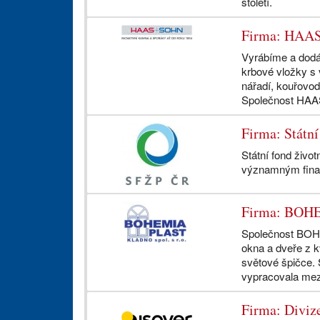
století.
Firma: HAAS
Vyrábíme a dod
krbové vložky s
nářadí, kouřovod
Společnost HAAS
Firma: Státní
Státní fond život
významným finanč
Firma: BOHE
Společnost BOHE
okna a dveře z k
světové špičce. 
vypracovala mez
Firma: Diviz