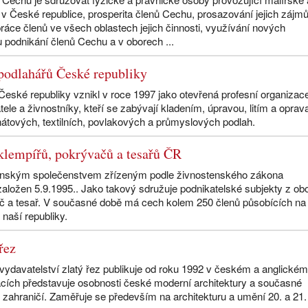
 v České republice, prosperita členů Cechu, prosazování jejich zájmů
áce členů ve všech oblastech jejich činnosti, využívání nových
 podnikání členů Cechu a v oborech ...
podlahářů České republiky
eské republiky vznikl v roce 1997 jako otevřená profesní organizac
ele a živnostníky, kteří se zabývají kladením, úpravou, litím a oprav
átových, textilních, povlakových a průmyslových podlah.
klempířů, pokrývačů a tesařů ČR
enským společenstvem zřízeným podle živnostenského zákona
založen 5.9.1995.. Jako takový sdružuje podnikatelské subjekty z ob
ač a tesař. V současné době má cech kolem 250 členů působících na
naší republiky.
řez
 vydavatelství zlatý řez publikuje od roku 1992 v českém a anglické
acích představuje osobnosti české moderní architektury a současné
i zahraničí. Zaměřuje se především na architekturu a umění 20. a 21.