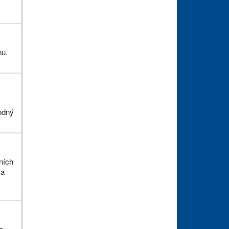
nu.
hodný
dních
 a
a