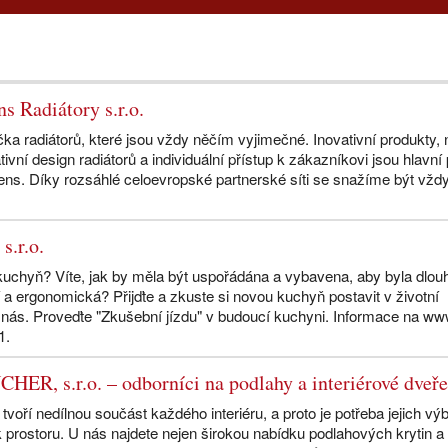
s Radiátory s.r.o.
čka radiátorů, které jsou vždy něčím vyjimečné. Inovativní produkty,
tivní design radiátorů a individuální přístup k zákazníkovi jsou hlavní p
ens. Díky rozsáhlé celoevropské partnerské síti se snažíme být vžd
.
s.r.o.
uchyň? Víte, jak by měla být uspořádána a vybavena, aby byla dlou
 a ergonomická? Přijďte a zkuste si novou kuchyň postavit v životní
u nás. Proveďte "Zkušební jízdu" v budoucí kuchyni. Informace na w
1.
HER, s.r.o. – odborníci na podlahy a interiérové dveř
tvoří nedílnou součást každého interiéru, a proto je potřeba jejich vý
 prostoru. U nás najdete nejen širokou nabídku podlahových krytin a