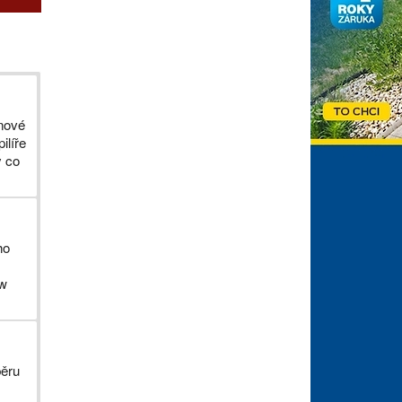
 nové
ilíře
y co
ho
ww
e
běru