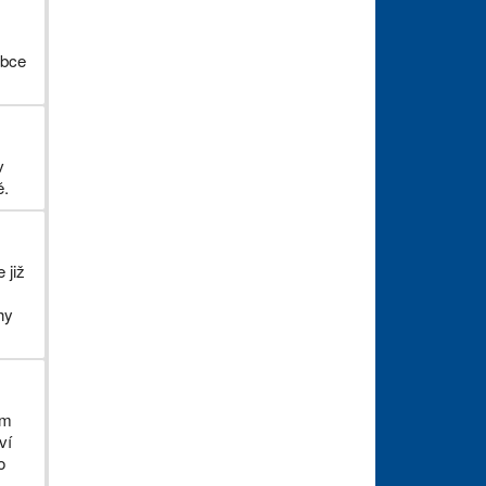
obce
v
ě.
 již
hy
em
ví
o