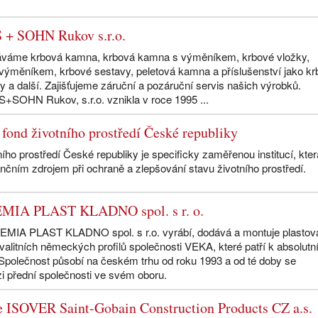
 + SOHN Rukov s.r.o.
áváme krbová kamna, krbová kamna s výměníkem, krbové vložky,
 výměníkem, krbové sestavy, peletová kamna a příslušenství jako k
y a další. Zajišťujeme záruční a pozáruční servis našich výrobků.
+SOHN Rukov, s.r.o. vznikla v roce 1995 ...
 fond životního prostředí České republiky
ního prostředí České republiky je specificky zaměřenou institucí, kter
ním zdrojem při ochraně a zlepšování stavu životního prostředí.
MIA PLAST KLADNO spol. s r. o.
MIA PLAST KLADNO spol. s r.o. vyrábí, dodává a montuje plastov
valitních německých profilů společnosti VEKA, které patří k absolutn
Společnost působí na českém trhu od roku 1993 a od té doby se
i přední společnosti ve svém oboru.
e ISOVER Saint-Gobain Construction Products CZ a.s.