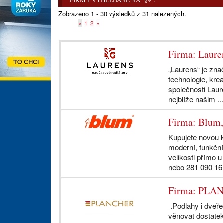
FIRMY VYHLEDANÉ NA "§9":
Zobrazeno 1 - 30 výsledků z 31 nalezených.
«
1
2
»
Firma: Lauren
„Laurens“ je zna
technologie, krea
společnosti Laur
nejblíže našim ..
Firma: Blum, 
Kupujete novou k
moderní, funkční
velikosti přímo 
nebo 281 090 16
Firma: PLANC
.Podlahy i dveře 
věnovat dostatek