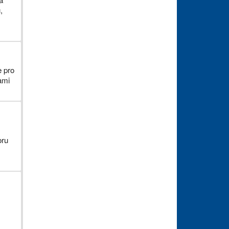
,
e pro
ami
oru
m