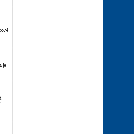
rbové
á je
á
í