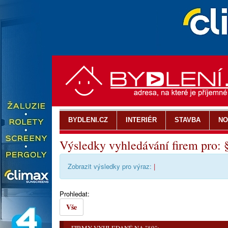
BYDLENI.CZ
INTERIÉR
STAVBA
NO
Výsledky vyhledávání firem pro: 
Zobrazit výsledky pro výraz:
|
Prohledat:
Vše