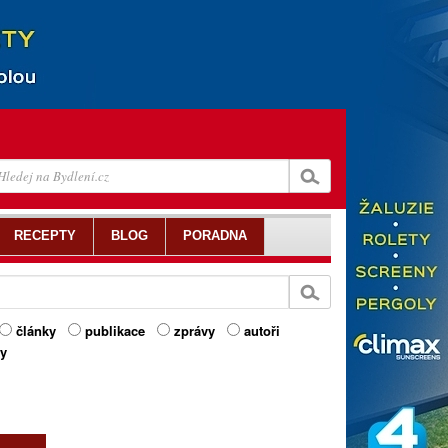
RECEPTY
BLOG
PORADNA
články
publikace
zprávy
autoři
ty