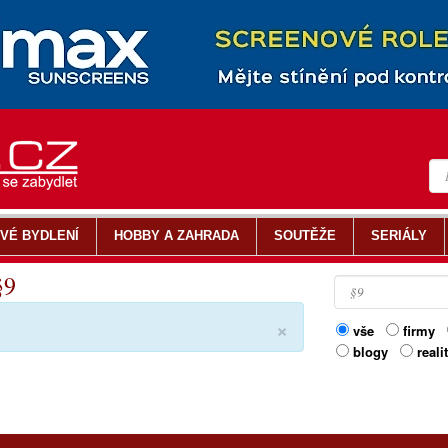
VÉ BYDLENÍ
HOBBY A ZAHRADA
SOUTĚŽE
SERIÁLY
§9
×
vše
firmy
blogy
reali