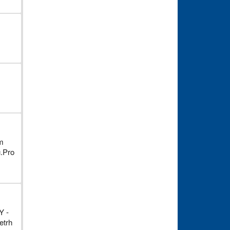
em
u.Pro
Y -
etrh