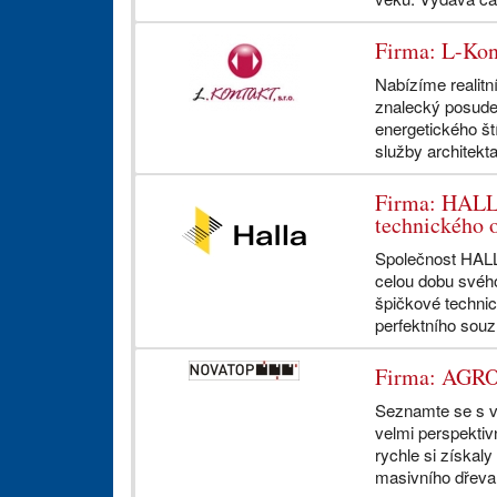
Firma: L-Kont
Nabízíme realitní
znalecký posude
energetického št
služby architekta
Firma: HALLA
technického o
Společnost HALLA
celou dobu svého
špičkové technic
perfektního souzn
Firma: AGRO
Seznamte se s v
velmi perspektiv
rychle si získaly
masivního dřeva 