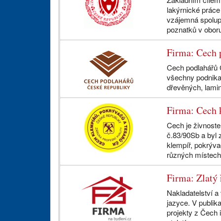
lakýrnické práce
vzájemná spolupr
poznatků v oboru
Firma: Cech 
Cech podlahářů Č
všechny podnikat
dřevěných, lamin
Firma: Cech 
Cech je živnost
č.83/90Sb a byl 
klempíř, pokrýv
různých místech 
Firma: Zlatý 
Nakladatelství a
jazyce. V publik
projekty z Čech 