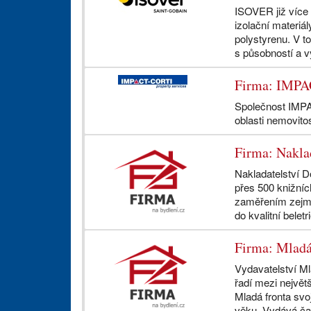
ISOVER již více n
izolační materiá
polystyrenu. V t
s působností a 
Firma: IMPA
Společnost IMPA
oblasti nemovito
Firma: Nakla
Nakladatelství D
přes 500 knižníc
zaměřením zejmé
do kvalitní belet
Firma: Mladá 
Vydavatelství Ml
řadí mezi největ
Mladá fronta svo
věku. Vydává čas