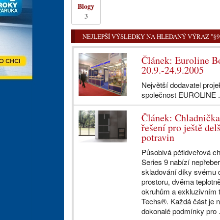
Blogy
3
NEJLEPŠÍ VÝSLEDKY NA HLEDANÝ VÝRAZ "§9
Článek: Euroline B
20.9.-24.9.2005
Největší dodavatel proj
společnost EUROLINE .
Článek: Chladnička 
řešení pro ještě del
potravin
Působivá pětidveřová c
Series 9 nabízí nepřebe
skladování díky svému d
prostoru, dvěma teplotn
okruhům a exkluzivním 
Techs®. Každá část je na
dokonalé podmínky pro .