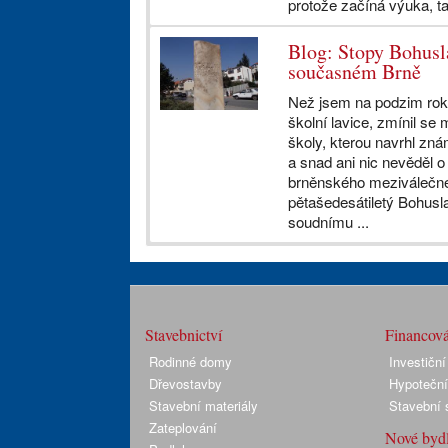
protože začíná výuka, ta
Blog: Stopy Bohusl
současném Brně
Než jsem na podzim rok
školní lavice, zmínil se
školy, kterou navrhl zná
a snad ani nic nevěděl o
brněnského meziválečné
pětašedesátiletý Bohusla
soudnímu ...
Stavebnictví
Financová
Rodinné domy
Investiční
Dřevostavby
Hypoteční
Stavební materiály
Stavební 
Zateplování
Nové bydl