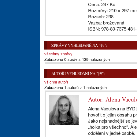
Cena: 247 Kč
Rozměry: 210 × 297 m
Rozsah: 238
Vazba: brožovaná
ISBN: 978-80-7375-481-
ZPRÁVY VYHLEDANÉ NA "§9":
všechny zprávy
Zobrazeno 0 zpráv z 139 nalezených
AUTOŘI VYHLEDANÍ NA "§9":
všichni autoři
Zobrazeno 1 autorů z 1 nalezených
Autor: Alena Vacul
Alena Vaculová na BYDLE
hovořit o jejím obsahu p
Jako nejsnadnější se jeví
„holka pro všechno“. Ale
oddělení v jedné osobě. 