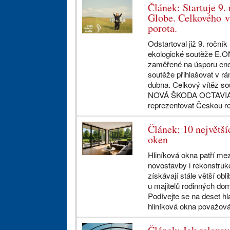
Článek: Startuje 9
Globe. Celkového ví
porota.
Odstartoval již 9. roční
ekologické soutěže E.O
zaměřené na úsporu ener
soutěže přihlašovat v rám
dubna. Celkový vítěz so
NOVÁ ŠKODA OCTAVIA 
reprezentovat Českou rep
Článek: 10 největší
oken
Hliníková okna patří mez
novostavby i rekonstruk
získávají stále větší obli
u majitelů rodinných do
Podívejte se na deset hl
hliníková okna považován