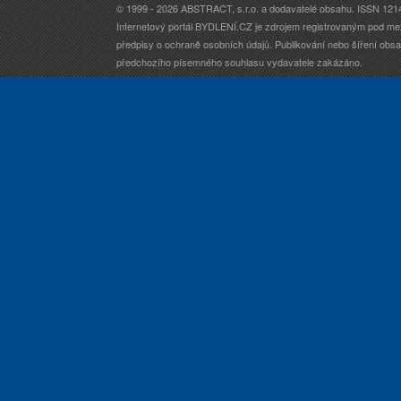
© 1999 - 2026 ABSTRACT, s.r.o. a dodavatelé obsahu. ISSN 121
Internetový portál BYDLENÍ.CZ je zdrojem registrovaným pod me
předpisy o ochraně osobních údajů. Publikování nebo šíření obsah
předchozího písemného souhlasu vydavatele zakázáno.