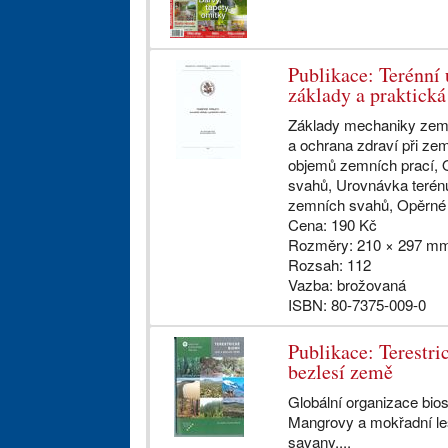
Publikace: Terénní 
základy a praktická
Základy mechaniky zemi
a ochrana zdraví při ze
objemů zemních prací, O
svahů, Urovnávka terénu,
zemních svahů, Opěrné 
Cena: 190 Kč
Rozměry: 210 × 297 m
Rozsah: 112
Vazba: brožovaná
ISBN: 80-7375-009-0
Publikace: Terestri
bezlesí země
Globální organizace bios
Mangrovy a mokřadní les
savany,...