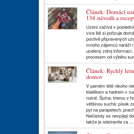
Článek: Domácí uze
134 návodů a recep
Uzení zažívá v posledníc
více lidí si pořizuje dom
poctivě připravených uze
mnoho zájemců naráží na
ucelený zdroj informací,
procesem od výběru sur
Článek: Rychlý letní
domov
V parném létě nikoho nel
kbelíkem a hadrem v ruce
nutné. Špína, kterou v h
většinou suchá: písek ze
pyl na parapetech, prac
Nečistoty se nevpíjejí d
takže je odstraníte za ...