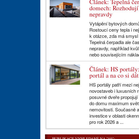
Článek: Tepelná če
domech: Rozhodují d
nepravdy
Vytápění bytových domů 
Rostoucí ceny tepla i nej
k otázce, zda má smysl 
Tepelná čerpadla ale čas
nepravdy, například kvůl
nebo souvisejícím nákla
Článek: HS portály:
portál a na co si dá
HS portály patří mezi n
novostaveb i luxusních 
posuvné dveře propojují 
do domu maximum světla
nemovitosti. Současně al
investice v oblasti oke
pro rok 2026 a ...
PUBLIKACE VYHLEDANÉ NA "§9":