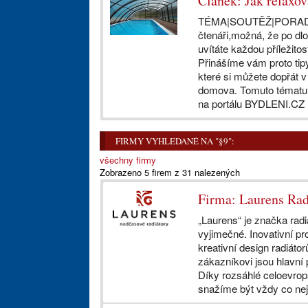
Článek: Jak relaxov
TÉMA|SOUTĚŽ|PORADN
čtenáři,možná, že po dl
uvítáte každou příležitos
Přinášíme vám proto tip
které si můžete dopřát v
domova. Tomuto tématu s
na portálu BYDLENI.CZ .
FIRMY VYHLEDANÉ NA "§9":
všechny firmy
Zobrazeno 5 firem z 31 nalezených
Firma: Laurens Radi
„Laurens“ je značka radi
vyjimečné. Inovativní pr
kreativní design radiátorů
zákazníkovi jsou hlavní p
Díky rozsáhlé celoevrops
snažíme být vždy co nejb