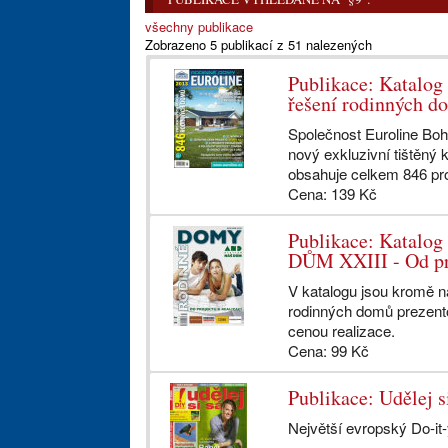
všechny publikace
Zobrazeno 5 publikací z 51 nalezených
Publikace: Katalog
řešení rodinných d
Společnost Euroline Boh
nový exkluzivní tištěný 
obsahuje celkem 846 pro
Cena: 139 Kč
Publikace: Katalo
DŮM XXIII - Od pro
V katalogu jsou kromě n
rodinných domů prezen
cenou realizace.
Cena: 99 Kč
Publikace: Udělej 
Největší evropský Do-it