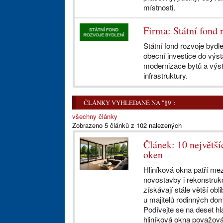
místnosti.
Firma: Státní fond 
Státní fond rozvoje byd
obecní investice do výst
modernizace bytů a výs
infrastruktury.
ČLÁNKY VYHLEDANÉ NA "§9":
všechny články
Zobrazeno 5 článků z 102 nalezených
Článek: 10 největší
oken
Hliníková okna patří mez
novostavby i rekonstruk
získávají stále větší obli
u majitelů rodinných do
Podívejte se na deset hl
hliníková okna považován