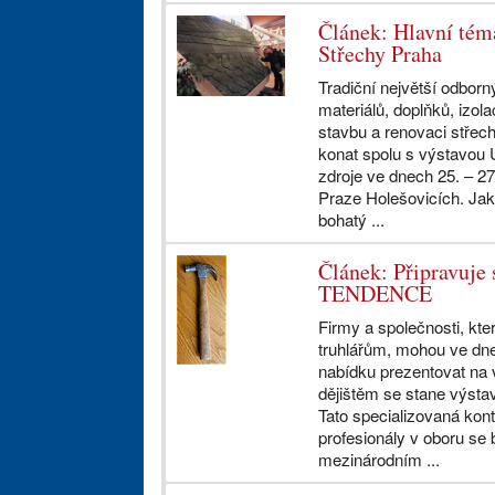
Článek: Hlavní téma
Střechy Praha
Tradiční největší odborný
materiálů, doplňků, izola
stavbu a renovaci střec
konat spolu s výstavou Ú
zdroje ve dnech 25. – 27
Praze Holešovicích. Jak
bohatý ...
Článek: Připravuje 
TENDENCE
Firmy a společnosti, kte
truhlářům, mohou ve dnec
nabídku prezentovat na
dějištěm se stane výsta
Tato specializovaná kont
profesionály v oboru se
mezinárodním ...