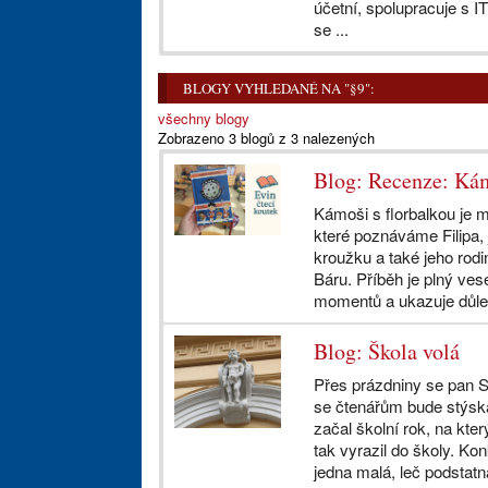
účetní, spolupracuje s IT
se ...
BLOGY VYHLEDANÉ NA "§9":
všechny blogy
Zobrazeno 3 blogů z 3 nalezených
Blog: Recenze: Kám
Kámoši s florbalkou je m
které poznáváme Filipa, 
kroužku a také jeho rod
Báru. Příběh je plný ve
momentů a ukazuje důleži
Blog: Škola volá
Přes prázdniny se pan S
se čtenářům bude stýska
začal školní rok, na který
tak vyrazil do školy. Kon
jedna malá, leč podstatná