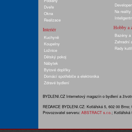
Podlahy
Developer
Dveře
Na realit
Okna
Inteligent
Realizace
Hobby a 
Interiér
Bazény a 
Kuchyně
Zahradní a
Koupelny
Rady kuti
Ložnice
Dětský pokoj
Nábytek
Bytové doplňky
Domácí spotřebiče a elektronika
Zdravé bydlení
BYDLENI.CZ
Internetový magazín o bydlení a životní
REDAKCE BYDLENI.CZ:
Kotlářská 5, 602 00 Brno;
Provozovatel serveru:
ABSTRACT s.r.o.
; Kotlářská