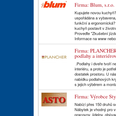
Firma: Blum, s.r.o.
Kupujete novou kuchyň? 
uspořádána a vybavena,
funkční a ergonomická? P
kuchyň postavit v životní
Proveďte "Zkušební jízd
Informace na www nebo 
Firma: PLANCHER, s
podlahy a interiéro
.Podlahy i dveře tvoří 
interiéru, a proto je pot
dostatek prostoru. U nás
nabídku podlahových kryt
s jejich výběrem a mon
Firma: Výrobce St
Nabízí přes 150 druhů so
Nábytek je vhodný pro vs
pracovny, jídelny, obývac