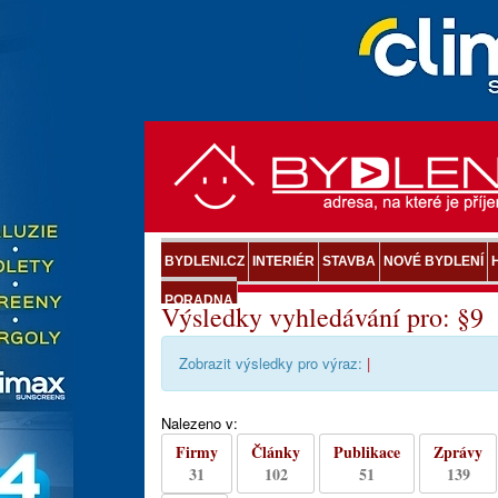
BYDLENI.CZ
INTERIÉR
STAVBA
NOVÉ BYDLENÍ
PORADNA
Výsledky vyhledávání pro: §9
Zobrazit výsledky pro výraz:
|
Nalezeno v:
Firmy
Články
Publikace
Zprávy
31
102
51
139