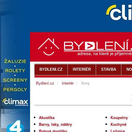
BYDLENI.CZ
INTERIÉR
STAVBA
NO
Bydlení.cz
Interiér
firmy
Akustika
Koupelny
Barvy, laky, nátěry
Kuchyně
Bytové doplňky
Ložnice