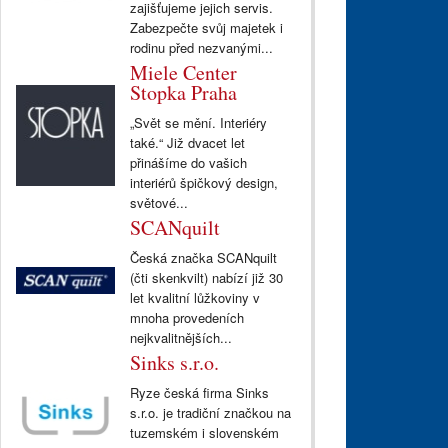
zajišťujeme jejich servis.
Zabezpečte svůj majetek i
rodinu před nezvanými...
Miele Center
Stopka Praha
„Svět se mění. Interiéry
také.“ Již dvacet let
přinášíme do vašich
interiérů špičkový design,
světové...
SCANquilt
Česká značka SCANquilt
(čti skenkvilt) nabízí již 30
let kvalitní lůžkoviny v
mnoha provedeních
nejkvalitnějších...
Sinks s.r.o.
Ryze česká firma Sinks
s.r.o. je tradiční značkou na
tuzemském i slovenském