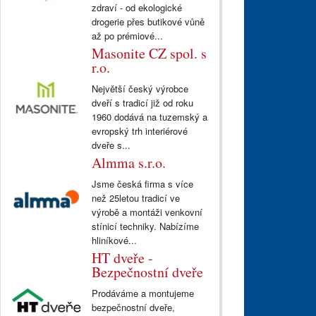
zdraví - od ekologické
drogerie přes butikové vůně
až po prémiové...
Masonite CZ spol. s
r.o.
Největší český výrobce
dveří s tradicí již od roku
1960 dodává na tuzemský a
evropský trh interiérové
dveře s...
Almma s.r.o.
Jsme česká firma s více
než 25letou tradicí ve
výrobě a montáži venkovní
stínicí techniky. Nabízíme
hliníkové...
HT dveře -
Bezpečnostní dveře
Prodáváme a montujeme
bezpečnostní dveře,