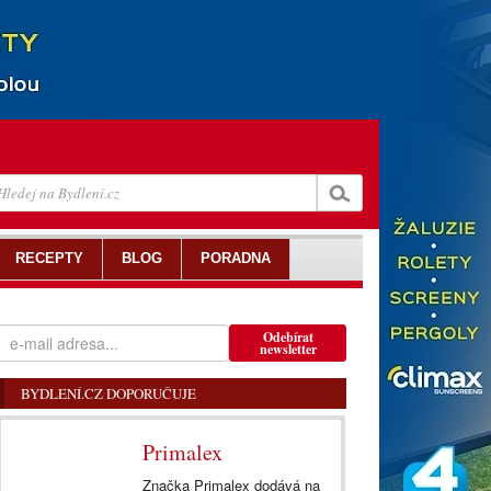
RECEPTY
BLOG
PORADNA
Odebírat
newsletter
BYDLENÍ.CZ DOPORUČUJE
Primalex
Značka Primalex dodává na