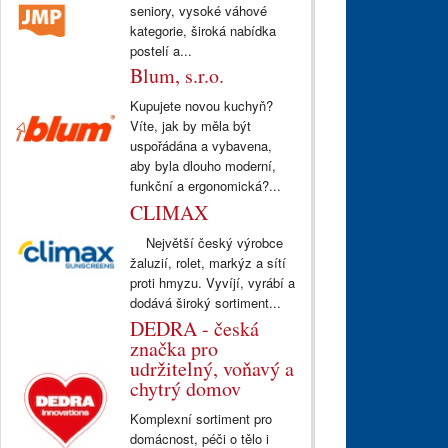
seniory, vysoké váhové
kategorie, široká nabídka
postelí a...
Blum, s.r.o.
Kupujete novou kuchyň?
Víte, jak by měla být
uspořádána a vybavena,
aby byla dlouho moderní,
funkční a ergonomická?...
CLIMAX
Největší český výrobce
žaluzií, rolet, markýz a sítí
proti hmyzu. Vyvíjí, vyrábí a
dodává široký sortiment...
DEDRA - česká
značka pro
udržitelný, voňavý a
chytrý domov
Komplexní sortiment pro
domácnost, péči o tělo i