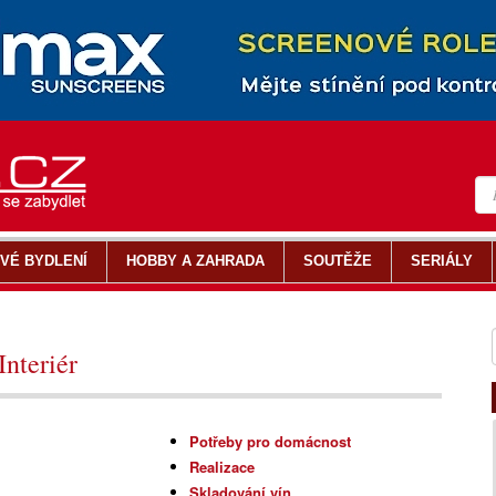
VÉ BYDLENÍ
HOBBY A ZAHRADA
SOUTĚŽE
SERIÁLY
Interiér
Potřeby pro domácnost
Realizace
Skladování vín