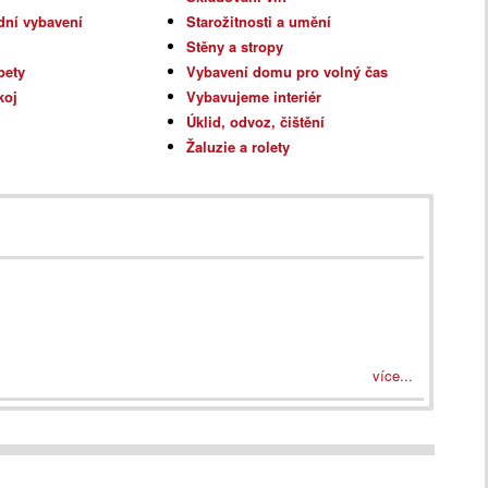
dní vybavení
Starožitnosti a umění
Stěny a stropy
pety
Vybavení domu pro volný čas
koj
Vybavujeme interiér
Úklid, odvoz, čištění
Žaluzie a rolety
více...