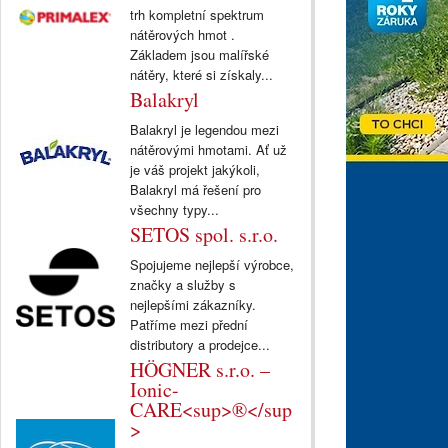
trh kompletní spektrum
nátěrových hmot .
Základem jsou malířské
nátěry, které si získaly...
Balakryl
Balakryl je legendou mezi
nátěrovými hmotami. Ať už
je váš projekt jakýkoli,
Balakryl má řešení pro
všechny typy...
SETOS spol. s.r.o.
Spojujeme nejlepší výrobce,
značky a služby s
nejlepšími zákazníky.
Patříme mezi přední
distributory a prodejce...
HÖGNER s.r.o. –
Ionic-
CARE<sup>®</sup
>