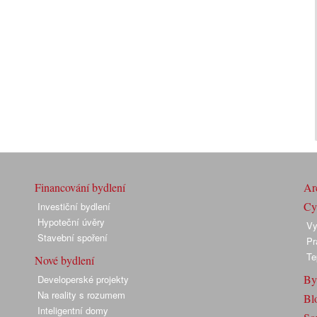
Financování bydlení
Arc
Cyk
Investiční bydlení
Hypoteční úvěry
Vy
Stavební spoření
Pr
Te
Nové bydlení
By
Developerské projekty
Na reality s rozumem
Bl
Inteligentní domy