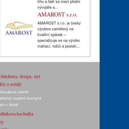
trhu a řadí se mezi přední
vývojáře a...
AMAROST s.r.o.
AMAROST s.r.o. je český
výrobce zaměřený na
kvalitní spánek –
specializuje se na výrobu
matrací, roštů a postelí...
hitektura, design, styl
ly a seriály
bavujeme interiér
aktická moderní kuchyně
plo v domě
dlínkova kuchařka
og