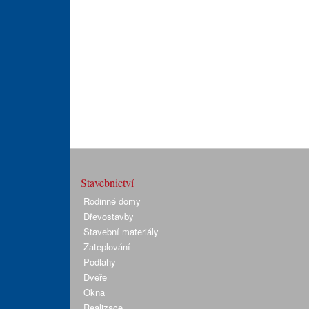
Stavebnictví
Rodinné domy
Dřevostavby
Stavební materiály
Zateplování
Podlahy
Dveře
Okna
Realizace