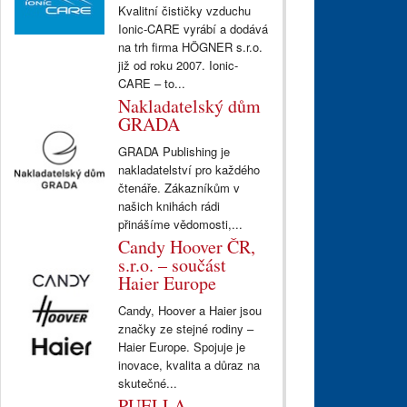
Kvalitní čističky vzduchu
Ionic-CARE vyrábí a dodává
na trh firma HÖGNER s.r.o.
již od roku 2007. Ionic-
CARE – to...
Nakladatelský dům
GRADA
GRADA Publishing je
nakladatelství pro každého
čtenáře. Zákazníkům v
našich knihách rádi
přinášíme vědomosti,...
Candy Hoover ČR,
s.r.o. – součást
Haier Europe
Candy, Hoover a Haier jsou
značky ze stejné rodiny –
Haier Europe. Spojuje je
inovace, kvalita a důraz na
skutečné...
PUELLA