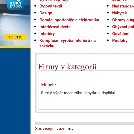
Bytový textil
Nadstandar
Design
Nábytek
Domácí spotřebiče a elektronika
Obrazy a ta
Interiérové dveře
Obývací po
Interiéry
Osvětlení
Komplexní výroba interiérů na
Podlahy
zakázku
Firmy v kategorii
Möbelix
Široký výběr moderního nábytku a doplňků.
Související záznamy