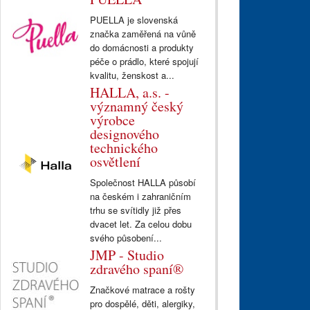
PUELLA je slovenská
značka zaměřená na vůně
do domácnosti a produkty
péče o prádlo, které spojují
kvalitu, ženskost a...
HALLA, a.s. -
významný český
výrobce
designového
technického
osvětlení
Společnost HALLA působí
na českém i zahraničním
trhu se svítidly již přes
dvacet let. Za celou dobu
svého působení...
JMP - Studio
zdravého spaní®
Značkové matrace a rošty
pro dospělé, děti, alergiky,