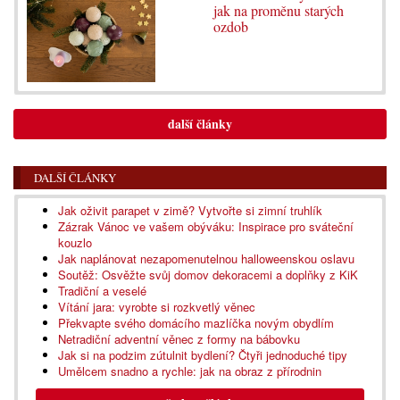
jak na proměnu starých
ozdob
další články
DALŠÍ ČLÁNKY
Jak oživit parapet v zimě? Vytvořte si zimní truhlík
Zázrak Vánoc ve vašem obýváku: Inspirace pro sváteční
kouzlo
Jak naplánovat nezapomenutelnou halloweenskou oslavu
Soutěž: Osvěžte svůj domov dekoracemi a doplňky z KiK
Tradiční a veselé
Vítání jara: vyrobte si rozkvetlý věnec
Překvapte svého domácího mazlíčka novým obydlím
Netradiční adventní věnec z formy na bábovku
Jak si na podzim zútulnit bydlení? Čtyři jednoduché tipy
Umělcem snadno a rychle: jak na obraz z přírodnin