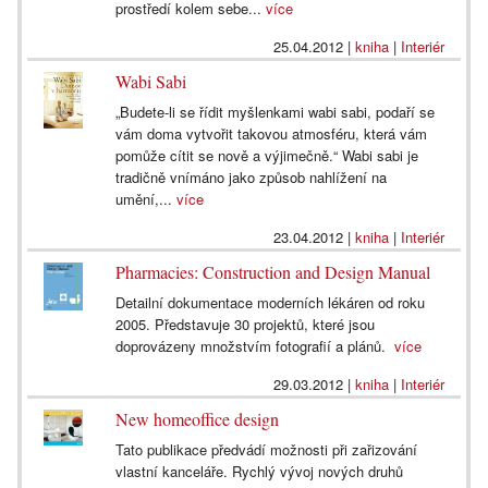
prostředí kolem sebe...
více
25.04.2012
|
kniha
|
Interiér
Wabi Sabi
„Budete-li se řídit myšlenkami wabi sabi, podaří se
vám doma vytvořit takovou atmosféru, která vám
pomůže cítit se nově a výjimečně.“ Wabi sabi je
tradičně vnímáno jako způsob nahlížení na
umění,...
více
23.04.2012
|
kniha
|
Interiér
Pharmacies: Construction and Design Manual
Detailní dokumentace moderních lékáren od roku
2005. Představuje 30 projektů, které jsou
doprovázeny množstvím fotografií a plánů.
více
29.03.2012
|
kniha
|
Interiér
New homeoffice design
Tato publikace předvádí možnosti při zařizování
vlastní kanceláře. Rychlý vývoj nových druhů