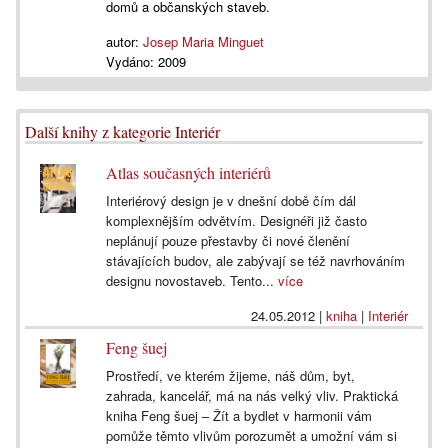
domů a občanských staveb.
autor:
Josep Maria Minguet
Vydáno:
2009
Další knihy z kategorie Interiér
Atlas současných interiérů
Interiérový design je v dnešní době čím dál
komplexnějším odvětvím. Designéři již často
neplánují pouze přestavby či nové členění
stávajících budov, ale zabývají se též navrhováním
designu novostaveb. Tento...
více
24.05.2012
|
kniha
|
Interiér
Feng šuej
Prostředí, ve kterém žijeme, náš dům, byt,
zahrada, kancelář, má na nás velký vliv. Praktická
kniha Feng šuej – Žít a bydlet v harmonii vám
pomůže těmto vlivům porozumět a umožní vám si